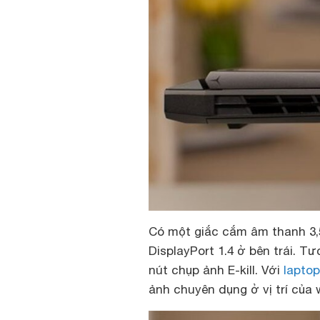
Có một giắc cắm âm thanh 3,
DisplayPort 1.4 ở bên trái. T
nút chụp ảnh E-kill. Với
lapto
ảnh chuyên dụng ở vị trí của