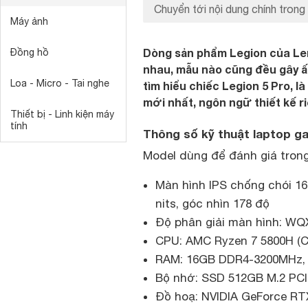
Chuyển tới nội dung chính trong 
Máy ảnh
Dòng sản phẩm Legion của Len
Đồng hồ
nhau, mẫu nào cũng đều gây ấ
Loa - Micro - Tai nghe
tìm hiểu chiếc Legion 5 Pro, 
mới nhất, ngôn ngữ thiết kế r
Thiết bị - Linh kiện máy
tính
Thông số kỹ thuật laptop g
Model dùng để đánh giá trong
Màn hình IPS chống chói 16
nits, góc nhìn 178 độ
Độ phân giải màn hình: WQXG
CPU: AMC Ryzen 7 5800H (Ce
RAM: 16GB DDR4-3200MHz,
Bộ nhớ: SSD 512GB M.2 PCI
Đồ hoạ: NVIDIA GeForce R