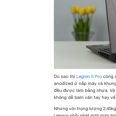
Dù sao thì
Legion 5 Pro
cũng đ
anodized ở nắp máy và khung
đều được làm bằng nhựa. Và 
không dễ bám vân tay hay vết
Nhưng với trọng lượng 2,45kg
Lenovo nhồi nhét một màn hìn