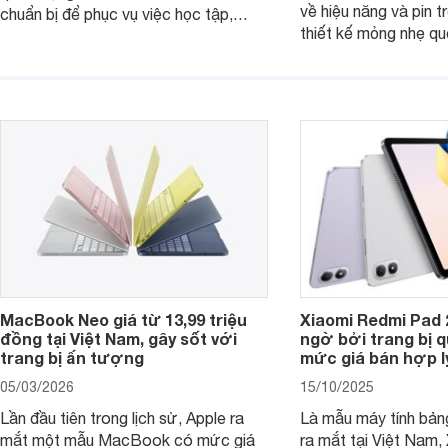
về hiệu năng và pin t
chuẩn bị để phục vụ việc học tập,
thiết kế mỏng nhẹ qu
nghiên cứu và cả nhu cầu làm thêm.
tiếp tục là lựa chọn 
Nếu ưu tiên một thiết bị gọn nhẹ, hiệu
việc và học tập hàng
năng ổn định, bền bỉ cùng mức giá dễ
tiếp cận, dưới đây là những mẫu
MacBook đáng cân nhắc dành cho
tân sinh viên.
MacBook Neo giá từ 13,99 triệu
Xiaomi Redmi Pad 
đồng tại Việt Nam, gây sốt với
ngờ bởi trang bị 
trang bị ấn tượng
mức giá bán hợp l
05/03/2026
15/10/2025
Lần đầu tiên trong lịch sử, Apple ra
Là mẫu máy tính bản
mắt một mẫu MacBook có mức giá
ra mắt tại Việt Nam,