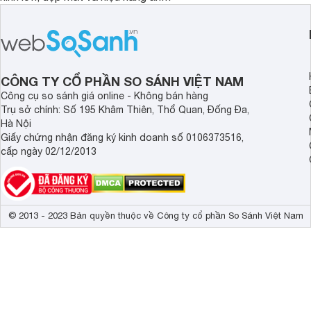
tượng, nhưng điểm đặc biệt nhất là
cao tuyệt đẹp cùng h
mức giá vô cùng hấp dẫn, biến nó trở
năng AI hàng đầu, đ
thành một lựa chọn “đáng đồng tiền
của một thiết bị doa
bát gạo” trên thị trường.
CÔNG TY CỔ PHẦN SO SÁNH VIỆT NAM
Công cụ so sánh giá online - Không bán hàng
Trụ sở chính: Số 195 Khâm Thiên, Thổ Quan, Đống Đa,
Hà Nội
Giấy chứng nhận đăng ký kinh doanh số 0106373516,
cấp ngày 02/12/2013
© 2013 - 2023 Bản quyền thuộc về Công ty cổ phần So Sánh Việt Nam