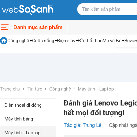
Danh mục sản phẩm
Công nghệ
Cuộc sống
Điện máy
Đồ thể thao
Mẹ và Bé
Revie
Trang chủ
Tin tức
Công nghệ
Máy tính - Laptop
Đánh giá Lenovo Legi
Điện thoại di động
hết mọi đối tượng!
Máy tính bảng
Tác giả: Trung Lê
Cập nhật ngà
Máy tính - Laptop