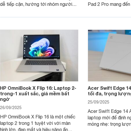
dễ tiếp cận, hướng tới nhóm người
Pad 2 Pro mang đến 
dùng học sinh, sinh viên nhưng vẫn
lượng với mức giá ph
được trang bị nhiều tính năng đáng
đông người dùng.
chú ý. MacBook Neo vì thế đang thu
hút sự quan tâm lớn từ thị trường.
HP OmniBook X Flip 16: Laptop 2-
Acer Swift Edge 1
trong-1 xuất sắc, giá mềm bất
tối đa, trọng lượn
ngờ
25/09/2025
26/09/2025
Acer Swift Edge 14 A
HP OmniBook X Flip 16 là một chiếc
laptop mới để định ng
laptop 2 trong 1 tuyệt vời với màn
mỏng nhẹ: trọng lượ
hình lớn, đẹp mắt và hiệu năng ấn
nhưng có màn hình O