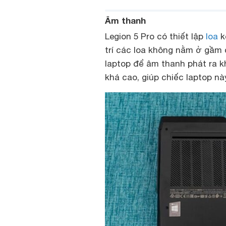
Âm thanh
Legion 5 Pro có thiết lập
loa
k
trí các loa không nằm ở gầm
laptop để âm thanh phát ra 
khá cao, giúp chiếc laptop n