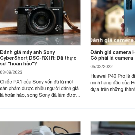
Đánh giá máy ảnh Sony
Đánh giá camera H
CyberShort DSC-RX1R: Đã thực
Có phải là camera
sự "hoàn hảo"?
05/02/2022
08/08/2023
Huawei P40 Pro là đi
Chiếc RX1 của Sony vốn đã là một
minh hàng đầu của H
sản phẩm được nhiều người đánh giá
dựa trên những thàn
là hoàn hảo, song Sony đã làm được
hệ P20 Pro và P30 P
điều không thể: gia tăng sức mạnh
P40 Pro được nhắm m
cho RX1, loại bỏ màng lọc LPF (bộ
đến các nhiếp ảnh g
lọc thông thấp) và cải tiến tính năng
xem chiếc camera c
xử lý ảnh JPEG.
Pro đem đến những g