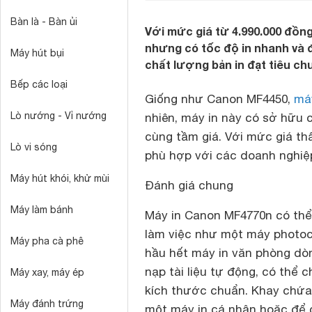
Bàn là - Bàn ủi
Với mức giá từ 4.990.000 đồn
nhưng có tốc độ in nhanh và 
Máy hút bụi
chất lượng bản in đạt tiêu ch
Bếp các loại
Giống như Canon MF4450,
má
Lò nướng - Vỉ nướng
nhiên, máy in này có sở hữu 
cùng tầm giá. Với mức giá th
Lò vi sóng
phù hợp với các doanh nghiệp
Máy hút khói, khử mùi
Đánh giá chung
Máy làm bánh
Máy in Canon MF4770n có thể 
làm việc như một máy photo
Máy pha cà phê
hầu hết máy in văn phòng dò
nạp tài liệu tự động, có thể 
Máy xay, máy ép
kích thước chuẩn. Khay chứa
Máy đánh trứng
một máy in cá nhân hoặc để 