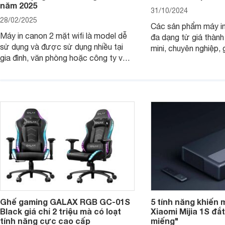
năm 2025
31/10/2024
28/02/2025
Các sản phẩm máy in
Máy in canon 2 mặt wifi là model dễ
đa dạng từ giá thành
sử dụng và được sử dụng nhiều tại
mini, chuyên nghiệp, 
gia đình, văn phòng hoặc công ty vừa
với mọi nhu cầu. Điể
và nhỏ với mức giá hợp lý chỉ từ 3
mẫu máy in ảnh Cano
triệu đồng.
dụng 2024.
Ghế gaming GALAX RGB GC-01S
5 tính năng khiến 
Black giá chỉ 2 triệu mà có loạt
Xiaomi Mijia 1S đắ
tính năng cực cao cấp
miếng"