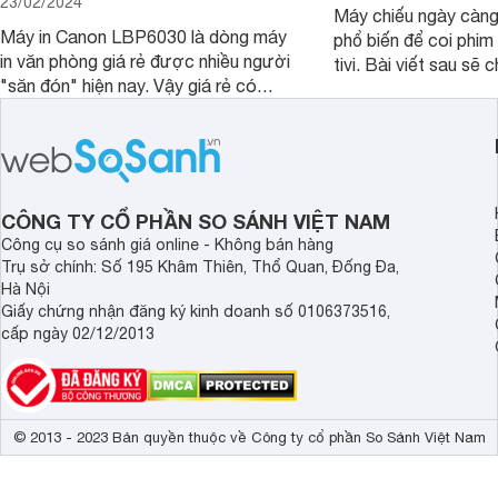
23/02/2024
Máy chiếu ngày càn
Máy in Canon LBP6030 là dòng máy
phổ biến để coi phim 
in văn phòng giá rẻ được nhiều người
tivi. Bài viết sau sẽ chia sẻ cho bạn 5
"săn đón" hiện nay. Vậy giá rẻ có
mẫu máy chiếu dưới 5
đồng nghĩa với chất lượng kém hay
rẻ nên dùng 2024.
không, bài viết đánh giá máy in Canon
LBP6030 dưới đây sẽ giúp bạn hiểu
hơn.
CÔNG TY CỔ PHẦN SO SÁNH VIỆT NAM
Công cụ so sánh giá online - Không bán hàng
Trụ sở chính: Số 195 Khâm Thiên, Thổ Quan, Đống Đa,
Hà Nội
Giấy chứng nhận đăng ký kinh doanh số 0106373516,
cấp ngày 02/12/2013
© 2013 - 2023 Bản quyền thuộc về Công ty cổ phần So Sánh Việt Nam