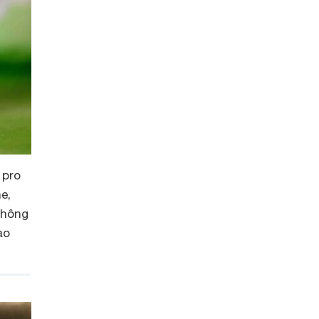
 pro
e,
không
ạo