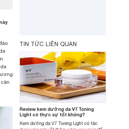
này
 đảo
TIN TỨC LIÊN QUAN
 da
àn
 da
thương
 cân
Review kem dưỡng da V7 Toning
Light có thực sự tốt không?
Kem dưỡng da V7 Toning Light có tác