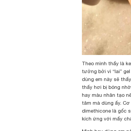
Theo mình thấy là k
tưởng bởi vì “lai” g
dùng em này sẽ thấy
thấy hơi bị bóng nhờ
hay màu nhân tạo nê
tâm mà dùng ấy. Cơ 
dimethicone là gốc si
kích ứng với mấy chấ