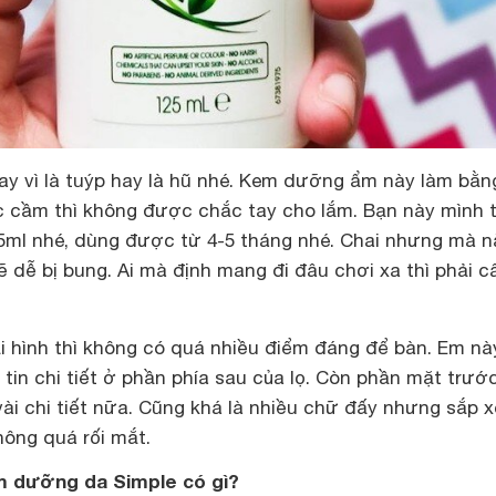
ay vì là tuýp hay là hũ nhé. Kem dưỡng ẩm này làm bằn
 cầm thì không được chắc tay cho lắm. Bạn này mình 
5ml nhé, dùng được từ 4-5 tháng nhé. Chai nhưng mà n
 dễ bị bung. Ai mà định mang đi đâu chơi xa thì phải c
ại hình thì không có quá nhiều điểm đáng để bàn. Em nà
tin chi tiết ở phần phía sau của lọ. Còn phần mặt trước
ài chi tiết nữa. Cũng khá là nhiều chữ đấy nhưng sắp 
hông quá rối mắt.
m dưỡng da Simple có gì?