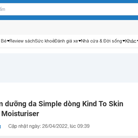
Khác
 Bé
Review sách
Sức khoẻ
Đánh giá xe
Nhà cửa & Đời sống
m dưỡng da Simple dòng Kind To Skin
 Moisturiser
g
Cập nhật ngày: 26/04/2022, lúc 09:39