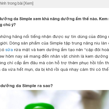
hính trong bài
[Xem]
dưỡng da Simple xem khả năng dưỡng ẩm thế nào. Kem 
g chú ý?
 những hãng nổi tiếng nhận được sự tin dùng của đông
giới. Dòng sản phẩm của Simple tập trung nâng niu làn
 có
sữa
rửa mặt và kem dưỡng ẩm tạo nên “cặp đôi ho
view hôm nay sẽ mang đến nhân vật chính là kem dưỡng
ông chỉ cấp ẩm đâu mà còn hỗ trợ thêm phục hồi tổn 
 da vừa hết mụn, da bị khô rồi quá nhạy cảm thì có thể
 dưỡng da Simple ra sao?