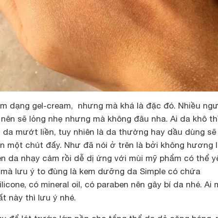
em dạng gel-cream, nhưng mà khá là đặc đó. Nhiều ngư
el nên sẽ lỏng nhẹ nhưng mà không đâu nha. Ai da khô th
 da mướt liền, tuy nhiên là da thường hay dầu dùng s
n một chút đấy. Như đã nói ở trên là bởi không hương l
n da nhạy cảm rồi dễ dị ứng với mùi mỹ phẩm có thể y
mà lưu ý to đùng là kem dưỡng da Simple có chứa
licone, có mineral oil, có paraben nên gây bí da nhé. Ai 
t này thì lưu ý nhé.