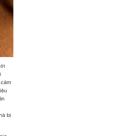
ời
ì
ẽ cảm
iệu
ên
mà bị