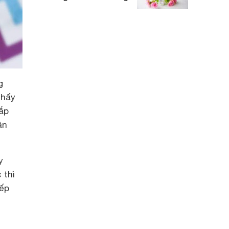
g
thấy
ắp
ân
y
 thì
xếp