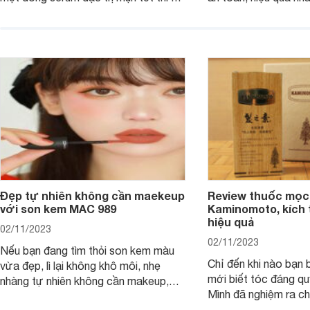
viết dưới đây sẽ giúp bạn.
hưởng tới làn da.
Đẹp tự nhiên không cần maekeup
Review thuốc mọc
với son kem MAC 989
Kaminomoto, kích 
hiệu quả
02/11/2023
02/11/2023
Nếu bạn đang tìm thỏi son kem màu
Chỉ đến khi nào bạn b
vừa đẹp, lì lại không khô môi, nhẹ
mới biết tóc đáng qu
nhàng tự nhiên không cần makeup,
Mình đã nghiệm ra ch
son kem MAC 989 chính là lựa chọn
đây tóc chẳng khác n