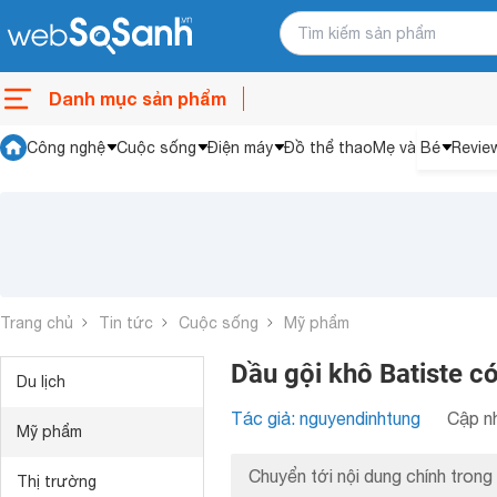
Danh mục sản phẩm
Công nghệ
Cuộc sống
Điện máy
Đồ thể thao
Mẹ và Bé
Revie
Trang chủ
Tin tức
Cuộc sống
Mỹ phẩm
Dầu gội khô Batiste c
Du lịch
Tác giả: nguyendinhtung
Cập nh
Mỹ phẩm
Chuyển tới nội dung chính trong 
Thị trường