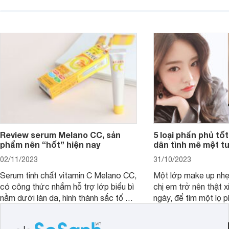
phù hợp.
cả. Tóc thưa mà còn 
nấc. Mặc dù đã đổi rấ
gội, xả, trang bị cả 
mà vẫn chưa cải thiệ
Review serum Melano CC, sản
5 loại phấn phủ tốt
phẩm nên “hốt” hiện nay
dân tình mê mệt tu
02/11/2023
31/10/2023
Serum tinh chất vitamin C Melano CC,
Một lớp make up nhẹ
có công thức nhắm hỗ trợ lớp biểu bì
chị em trở nên thật 
nằm dưới làn da, hình thành sắc tố da,
ngày, để tìm một lọ p
loại bỏ đồi mồi và các nếp nhăn sâu.
rẻ phù hợp để sử dụ
ngày dài cần đọc nga