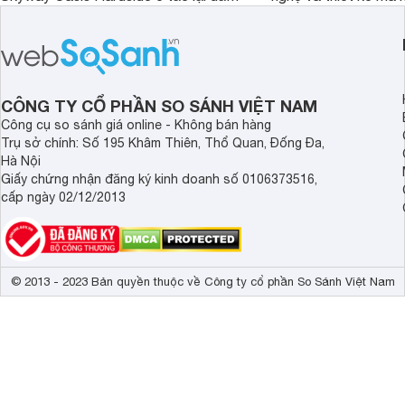
hơn Vali Skyway Richland 6 tấc tận 1
Seka LN-D28 sở hữu
triệu đồng.
thể đưa ra quyết địn
CÔNG TY CỔ PHẦN SO SÁNH VIỆT NAM
Công cụ so sánh giá online - Không bán hàng
Trụ sở chính: Số 195 Khâm Thiên, Thổ Quan, Đống Đa,
Hà Nội
Giấy chứng nhận đăng ký kinh doanh số 0106373516,
cấp ngày 02/12/2013
© 2013 - 2023 Bản quyền thuộc về Công ty cổ phần So Sánh Việt Nam