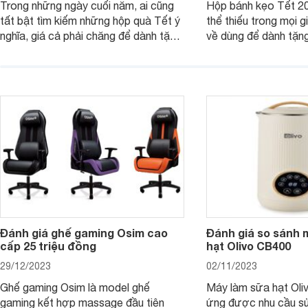
Trong những ngày cuối năm, ai cũng
Hộp bánh kẹo Tết 20
tất bật tìm kiếm những hộp quà Tết ý
thể thiếu trong mọi g
nghĩa, giá cả phải chăng để dành tặng
về dùng để dành tặng
cho người thân, bạn bè, đồng nghiệp.
bè hoặc để chưng tr
Hãy để Websosanh.vn giới thiệu cho
tiên. Trong bài viết
bạn 7 mẫu hộp quà Tết giá tầm 300k
sẽ giới thiệu cho bạ
- 500k đẹp mắt nhé.
2025 mới vừa sang, 
mua sắm cuối năm.
Đánh giá ghế gaming Osim cao
Đánh giá so sánh 
cấp 25 triệu đồng
hạt Olivo CB400
29/12/2023
02/11/2023
Ghế gaming Osim là model ghế
Máy làm sữa hạt Ol
gaming kết hợp massage đầu tiên
ứng được nhu cầu sử