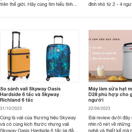
trên thế giới. Hãy cùng tìm hiểu tính
đình nhỏ từ 2 - 4 ng
năng và chất lượng của sản phẩm
qua bài đánh giá dướ
ngay trong bài viết sau.
hơn về dòng máy này
So sánh vali Skyway Oasis
Máy làm sữa hạt m
Hardside 6 tấc và Skyway
D28 phù hợp cho gi
Richland 6 tấc
người
31/10/2023
22/09/2023
Cùng là vali của thương hiệu Skyway
Bài review dưới đây 
và có cùng kích thước nhưng vali
nhìn rõ nét về những 
Skyway Oasis Hardside 6 tấc lại đắt
nghệ và thiết kế mà