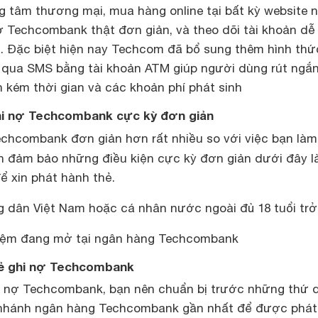
ung tâm thương mại, mua hàng online tại bất kỳ website 
ợ Techcombank thật đơn giản, và theo dõi tài khoản dễ
i
. Đặc biệt hiện nay Techcom đã bổ sung thêm hình thứ
p qua SMS bằng tài khoản ATM giúp người dùng rút ngắn
tốn kém thời gian và các khoản phí phát sinh
ghi nợ Techcombank cực kỳ đơn giản
echcombank đơn giản hơn rất nhiều so với việc bạn là
ần đảm bảo những điều kiện cực kỳ đơn giản dưới đây l
ể xin phát hành thẻ.
g dân Việt Nam hoặc cá nhân nước ngoài đủ 18 tuổi trở 
 kiệm đang mở tại ngân hàng Techcombank
hẻ ghi nợ Techcombank
i nợ Techcombank, bạn nên chuẩn bị trước những thứ 
i nhánh ngân hàng Techcombank gần nhất để được phát