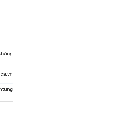
 không
ica.vn
htung