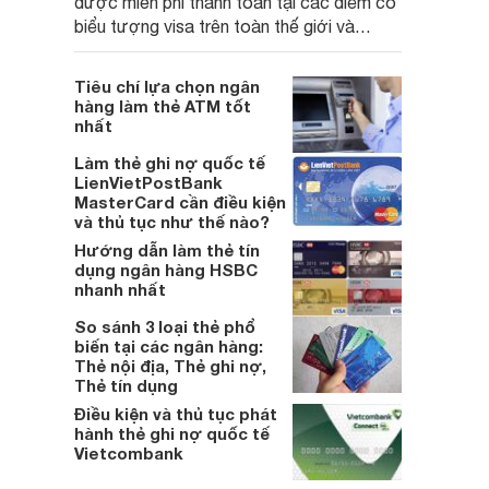
được miễn phí thanh toán tại các điểm có
biểu tượng visa trên toàn thế giới và
được ưu đãi giảm giá theo từng thời kỳ.
Vậy để làm thẻ này cần điều kiện và thủ
Tiêu chí lựa chọn ngân
tục như thế nào?
hàng làm thẻ ATM tốt
nhất
Làm thẻ ghi nợ quốc tế
LienVietPostBank
MasterCard cần điều kiện
và thủ tục như thế nào?
Hướng dẫn làm thẻ tín
dụng ngân hàng HSBC
nhanh nhất
So sánh 3 loại thẻ phổ
biến tại các ngân hàng:
Thẻ nội địa, Thẻ ghi nợ,
Thẻ tín dụng
Điều kiện và thủ tục phát
hành thẻ ghi nợ quốc tế
Vietcombank