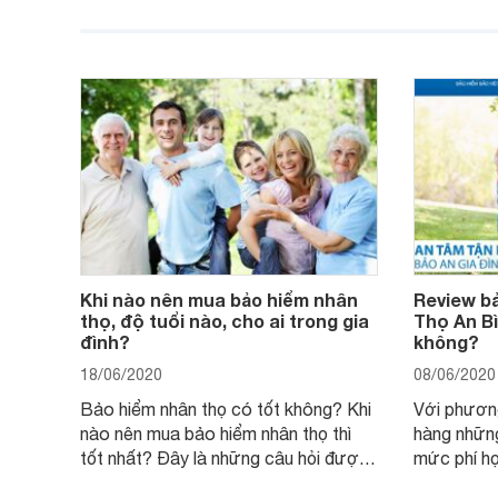
đáng nếu gặp sự cố hay tai nạn. Vậy
quá trình 
đối tượng, phạm vi, phí bảo hiểm như
quy định k
thế nào? Quy trình bồi thường bảo
hiểm này s
hiểm ô tô ra sao?
ích tối ưu.
Khi nào nên mua bảo hiểm nhân
Review b
thọ, độ tuổi nào, cho ai trong gia
Thọ An B
đình?
không?
18/06/2020
08/06/2020
Bảo hiểm nhân thọ có tốt không? Khi
Với phươn
nào nên mua bảo hiểm nhân thọ thì
hàng những
tốt nhất? Đây là những câu hỏi được
mức phí hợ
rất nhiều khách hàng quan tâm và
đã nỗ lực t