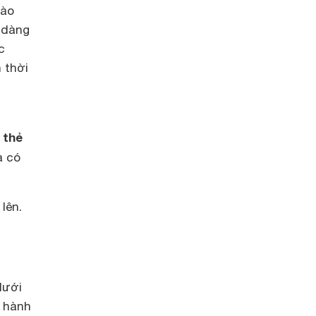
nào
 dàng
c
 thời
thẻ
m
à có
lên.
dưới
 hành