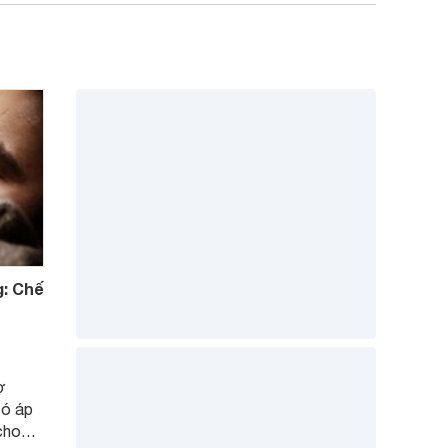
g: Chế
ợ
có áp
cho