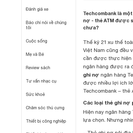
Đánh giá xe
Techcombank là một n
nợ - thẻ ATM được sử
Báo chí nói về chúng
chưa?
tôi
Cuộc sống
Thế kỷ 21 xu thế toà
Việt Nam cũng đều vư
Mẹ và Bé
cần được thực hiện n
ngân hàng được ra đ
Review sách
ghi nợ
ngân hàng Te
Tư vấn nhạc cụ
được nhiều lợi ích l
Techcombank – thẻ 
Sức khoẻ
Các loại thẻ ghi n
Chăm sóc thú cưng
Hiện nay ngân hàng 
lựa chọn. Nhưng nhì
Thiết bị công nghiệp
– Thẻ ghi nợ nội địa