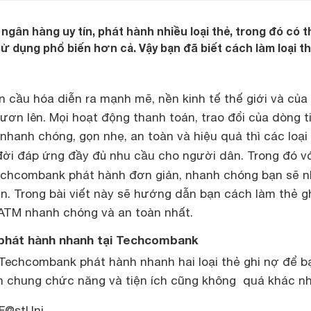
gân hàng uy tín, phát hành nhiều loại thẻ, trong đó có t
 dụng phổ biến hơn cả. Vậy bạn đã biết cách làm loại th
n cầu hóa diễn ra mạnh mẽ, nền kinh tế thế giới và của
ơn lên. Mọi hoạt động thanh toán, trao đổi của dòng t
hanh chóng, gọn nhẹ, an toàn và hiệu quả thì các loại
ời đáp ứng đầy đủ nhu cầu cho người dân. Trong đó v
chcombank phát hành đơn giản, nhanh chóng bạn sẽ 
ớn. Trong bài viết này sẽ hướng dẫn bạn cách làm thẻ g
ATM nhanh chóng và an toàn nhất.
ợ phát hành nhanh tại Techcombank
Techcombank phát hành nhanh hai loại thẻ ghi nợ để b
n chung chức năng và tiện ích cũng không quá khác nh
 F@stUni