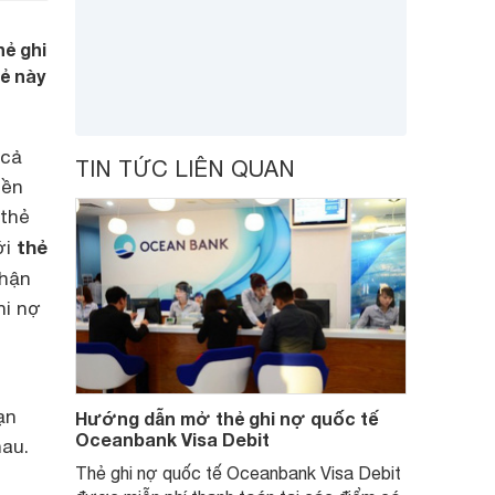
hẻ ghi
ẻ này
 cả
TIN TỨC LIÊN QUAN
iền
 thẻ
thẻ
ới
nhận
hi nợ
ạn
Hướng dẫn mở thẻ ghi nợ quốc tế
Oceanbank Visa Debit
au.
Thẻ ghi nợ quốc tế Oceanbank Visa Debit