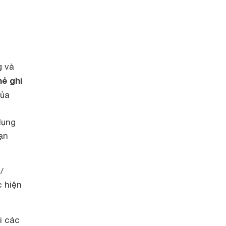
g và
hẻ ghi
của
dụng
ạn
/
c hiện
i các