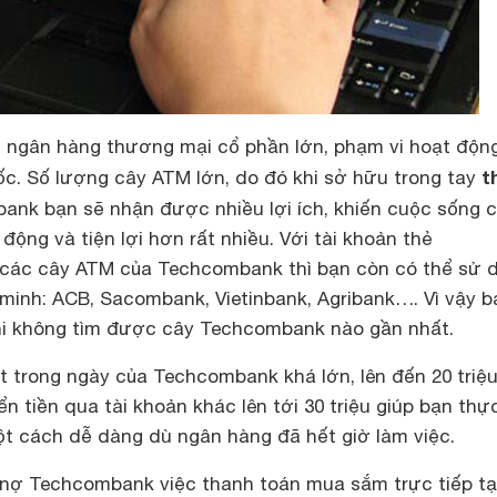
ngân hàng thương mại cổ phần lớn, phạm vi hoạt độn
t
uốc. Số lượng cây ATM lớn, do đó khi sở hữu trong tay
nk bạn sẽ nhận được nhiều lợi ích, khiến cuộc sống 
ộng và tiện lợi hơn rất nhiều. Với tài khoản thẻ
các cây ATM của Techcombank thì bạn còn có thể sử 
 minh: ACB, Sacombank, Vietinbank, Agribank…. Vì vậy b
khi không tìm được cây Techcombank nào gần nhất.
t trong ngày của Techcombank khá lớn, lên đến 20 triệu
 tiền qua tài khoản khác lên tới 30 triệu giúp bạn thự
ột cách dễ dàng dù ngân hàng đã hết giờ làm việc.
i nợ Techcombank việc thanh toán mua sắm trực tiếp tạ