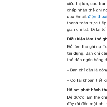
siêu thị lớn, các tr
chấp nhận thẻ ghi n
qua Email,
điện thoạ
thanh toán trực tiế
gian chi trả. Đi lại 
Điều kiện làm thẻ 
Để làm thẻ ghi nợ T
tín dụng
. Bạn chỉ c
thể đến ngân hàng đ
– Bạn chỉ cần là côn
– Có tài khoản tiết
Hồ sơ phát hành t
Để được làm thẻ gh
đây rồi đến một ch