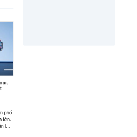
ới
i đáp
 trên.
oại,
t
ểm phổ
 lớn.
n lợi
ao