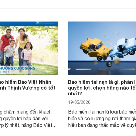
chồng được không? Bài viết dư
đền bù tổn thất và những
đây của Websosanh sẽ giúp giả
hi tham gia sản phẩm bảo
rõ ràng và chi tiết hơn về vấn đề
ẽ giúp bạn hưởng được lợi
Dõi theo nhé.
ảo hiểm Bảo Việt Nhân
Bảo hiểm tai nạn là gì, phân l
ình Thịnh Vượng có tốt
quyền lợi, chọn hãng nào tố
nhất?
19/05/2020
g châm mang đến khách
Bảo hiểm tai nạn là loại bảo hi
 quyền lợi hấp dẫn với
biến và có lượng người tham gia
p lý nhất, hãng Bảo Việt
Nếu bạn đang thắc mắc về quyề
riển khai nhiều gói bảo hiểm
khi tham gia như thế nào, có b