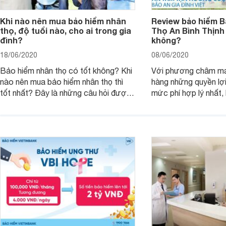
Khi nào nên mua bảo hiểm nhân
Review bảo hiểm B
thọ, độ tuổi nào, cho ai trong gia
Thọ An Bình Thịnh
đình?
không?
18/06/2020
08/06/2020
Bảo hiểm nhân thọ có tốt không? Khi
Với phương châm ma
nào nên mua bảo hiểm nhân thọ thì
hàng những quyền lợi
tốt nhất? Đây là những câu hỏi được
mức phí hợp lý nhất,
rất nhiều khách hàng quan tâm và
đã nỗ lực triển khai 
muốn được giải đáp khi tìm hiểu về
chất lượng. Trong đó
bảo hiểm nhân thọ. Để có được câu
thọ An Bình Thịnh Vư
trả lời chính xác nhất, bạn hãy tham
sự quan tâm và lựa 
khảo bài viết này.