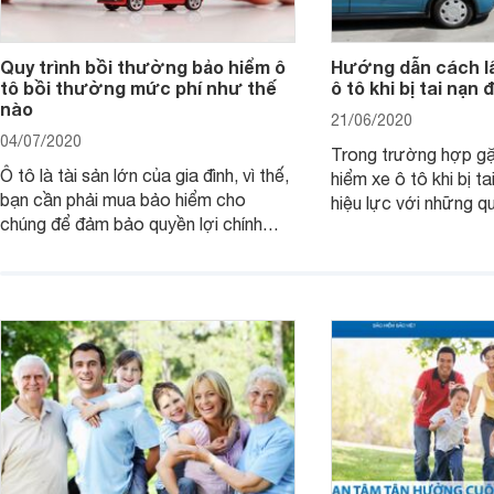
Quy trình bồi thường bảo hiểm ô
Hướng dẫn cách lấ
tô bồi thường mức phí như thế
ô tô khi bị tai nạn 
nào
21/06/2020
04/07/2020
Trong trường hợp gặ
Ô tô là tài sản lớn của gia đình, vì thế,
hiểm xe ô tô khi bị t
bạn cần phải mua bảo hiểm cho
hiệu lực với những q
chúng để đảm bảo quyền lợi chính
riêng cho người tham
đáng nếu gặp sự cố hay tai nạn. Vậy
quá trình đền bù tổn
đối tượng, phạm vi, phí bảo hiểm như
quy định khi tham gi
thế nào? Quy trình bồi thường bảo
hiểm này sẽ giúp bạ
hiểm ô tô ra sao?
ích tối ưu.