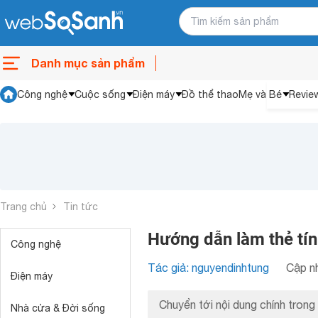
Danh mục sản phẩm
Công nghệ
Cuộc sống
Điện máy
Đồ thể thao
Mẹ và Bé
Revie
Trang chủ
Tin tức
Hướng dẫn làm thẻ tí
Công nghệ
Tác giả: nguyendinhtung
Cập nh
Điện máy
Chuyển tới nội dung chính trong 
Nhà cửa & Đời sống