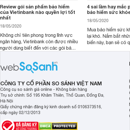
Review gói sản phẩm bảo hiểm
4 sai lầm hay mắc 
của Vietinbank nào quyền lợi tốt
bảo hiểm sức khỏ
nhất
18/05/2020
18/05/2020
Mua bảo hiểm sức k
Không chỉ tiên phong trong lĩnh vực
lại khó. Nắm bắt nhữ
ngân hàng, Vietinbank còn được nhiều
biến này, bạn sẽ có 
người dùng biết đến với các gói bảo
đắn nhất khi mua các
hiểm sức khỏe tiện lợi. Vậy sản phẩm
phù hợp cho bản thân
bảo hiểm của Vietinbank nào bạn nên
sở hữu nhất? Cùng đi tìm đáp án
trong bài viết sau đây.
CÔNG TY CỔ PHẦN SO SÁNH VIỆT NAM
Công cụ so sánh giá online - Không bán hàng
Trụ sở chính: Số 195 Khâm Thiên, Thổ Quan, Đống Đa,
Hà Nội
Giấy chứng nhận đăng ký kinh doanh số 0106373516,
cấp ngày 02/12/2013