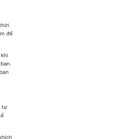
thời
ểm để
 khi
 bạn.
 bạn
 tự
hể
khích