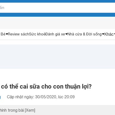
Khác
 Bé
Review sách
Sức khoẻ
Đánh giá xe
Nhà cửa & Đời sống
ó thể cai sữa cho con thuận lợi?
g
Cập nhật ngày: 30/05/2020, lúc 20:09
hính trong bài
[Xem]