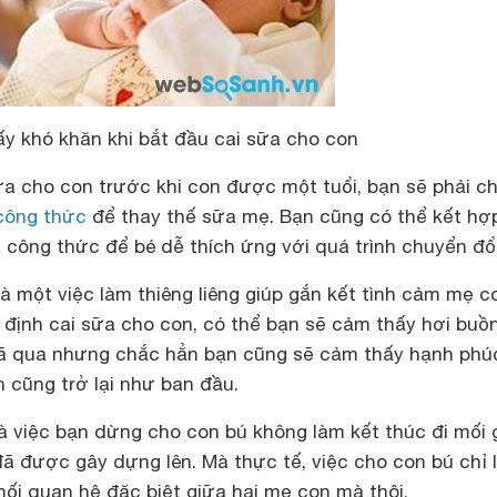
y khó khăn khi bắt đầu cai sữa cho con
a cho con trước khi con được một tuổi, bạn sẽ phải c
công thức
để thay thế sữa mẹ. Bạn cũng có thể kết hợ
 công thức để bé dễ thích ứng với quá trình chuyển đổi
à một việc làm thiêng liêng giúp gắn kết tình cảm mẹ co
t định cai sữa cho con, có thể bạn sẽ cảm thấy hơi buồn
ã qua nhưng chắc hẳn bạn cũng sẽ cảm thấy hạnh phúc
 cũng trở lại như ban đầu.
là việc bạn dừng cho con bú không làm kết thúc đi mối
ã được gây dựng lên. Mà thực tế, việc cho con bú chỉ 
ối quan hệ đặc biệt giữa hai mẹ con mà thôi.