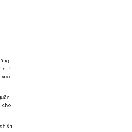
gắng
ư nuôi
m xúc
guồn
 chơi
ghiên