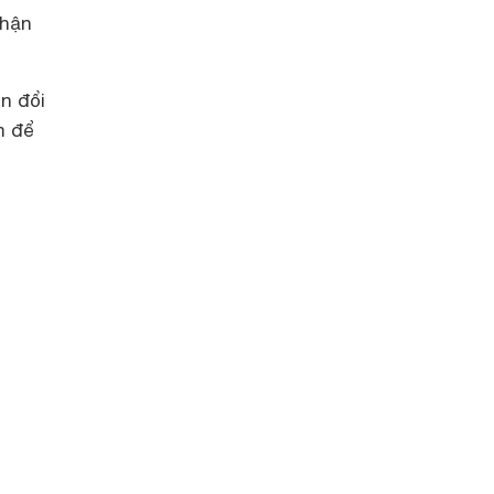
nhận
ển đổi
m để