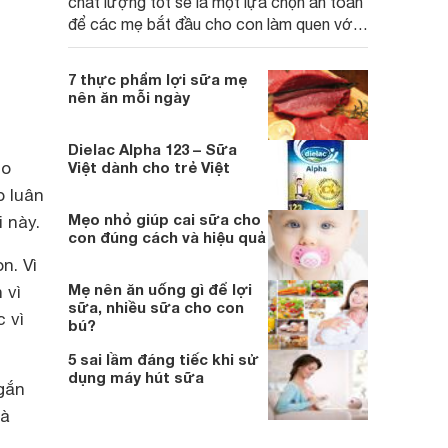
chất lượng tốt sẽ là một lựa chọn an toàn
để các mẹ bắt đầu cho con làm quen với
bú bình một cách thuận lợi nhất.
7 thực phẩm lợi sữa mẹ
nên ăn mỗi ngày
Dielac Alpha 123 – Sữa
ho
Việt dành cho trẻ Việt
p luân
Mẹo nhỏ giúp cai sữa cho
 này.
con đúng cách và hiệu quả
n. Vì
Mẹ nên ăn uống gì để lợi
 vì
sữa, nhiều sữa cho con
 vì
bú?
5 sai lầm đáng tiếc khi sử
dụng máy hút sữa
 gắn
là