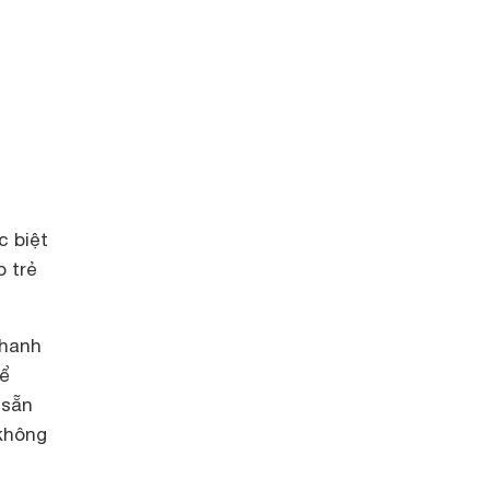
c biệt
o trẻ
nhanh
hể
 sẵn
 không