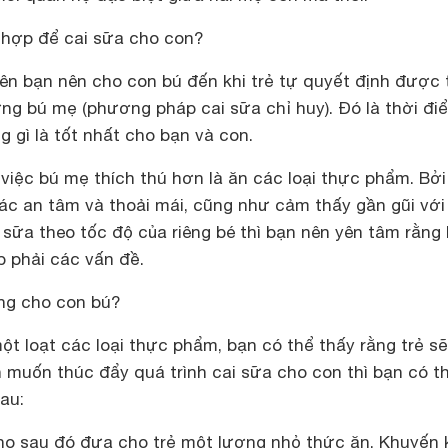
 hợp để cai sữa cho con?
ên bạn nên cho con bú đến khi trẻ tự quyết định được 
ng bú mẹ (phương pháp cai sữa chỉ huy). Đó là thời đi
 gì là tốt nhất cho bạn và con.
 việc bú mẹ thích thú hơn là ăn các loại thực phẩm. Bởi
ác an tâm và thoải mái, cũng như cảm thấy gần gũi với
sữa theo tốc độ của riêng bé thì bạn nên yên tâm rằng
p phải các vấn đề.
ng cho con bú?
ột loạt các loại thực phẩm, bạn có thể thấy rằng trẻ sẽ
 muốn thúc đẩy quá trình cai sữa cho con thì bạn có t
au:
 no sau đó đưa cho trẻ một lượng nhỏ thức ăn. Khuyến 