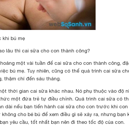
c khi bú mẹ
ao lâu thì cai sữa cho con thành công?
khoảng một vài tuần để cai sữa cho con thành công, đặ
việc bú mẹ. Tuy nhiên, cũng có thể quá trình cai sữa ch
g, thậm chí đến sáu tháng.
một thời gian cai sữa khác nhau. Nó phụ thuộc vào độ 
hức một đứa trẻ tự điều chỉnh. Quá trình cai sữa có t
ian dài nếu bạn tiến hành cai sữa cho con trước khi con
ử không cho bé bú để xem điều gì sẽ xảy ra, nhưng bạn
bạn yêu cầu, tốt nhất bạn nên đi theo tốc độ của con.