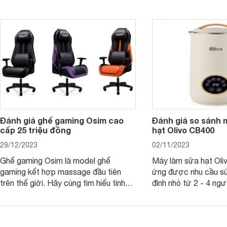
bạn 7 mẫu hộp quà Tết giá tầm 300k
sẽ giới thiệu cho bạ
- 500k đẹp mắt nhé.
2025 mới vừa sang, 
mua sắm cuối năm.
Đánh giá ghế gaming Osim cao
Đánh giá so sánh 
cấp 25 triệu đồng
hạt Olivo CB400
29/12/2023
02/11/2023
Ghế gaming Osim là model ghế
Máy làm sữa hạt Ol
gaming kết hợp massage đầu tiên
ứng được nhu cầu sử
trên thế giới. Hãy cùng tìm hiểu tính
đình nhỏ từ 2 - 4 ng
năng và chất lượng của sản phẩm
qua bài đánh giá dướ
ngay trong bài viết sau.
hơn về dòng máy này