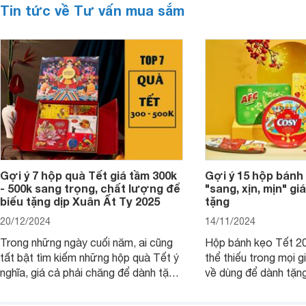
Tin tức về Tư vấn mua sắm
Gợi ý 7 hộp quà Tết giá tầm 300k
Gợi ý 15 hộp bánh
- 500k sang trọng, chất lượng để
"sang, xịn, mịn" giá
biếu tặng dịp Xuân Ất Tỵ 2025
tặng
20/12/2024
14/11/2024
Trong những ngày cuối năm, ai cũng
Hộp bánh kẹo Tết 20
tất bật tìm kiếm những hộp quà Tết ý
thể thiếu trong mọi g
nghĩa, giá cả phải chăng để dành tặng
về dùng để dành tặng
cho người thân, bạn bè, đồng nghiệp.
bè hoặc để chưng tr
Hãy để Websosanh.vn giới thiệu cho
tiên. Trong bài viết