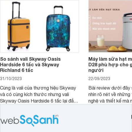
So sánh vali Skyway Oasis
Máy làm sữa hạt m
Hardside 6 tấc và Skyway
D28 phù hợp cho gi
Richland 6 tấc
người
31/10/2023
22/09/2023
Cùng là vali của thương hiệu Skyway
Bài review dưới đây 
và có cùng kích thước nhưng vali
nhìn rõ nét về những 
Skyway Oasis Hardside 6 tấc lại đắt
nghệ và thiết kế mà
hơn Vali Skyway Richland 6 tấc tận 1
Seka LN-D28 sở hữu
triệu đồng.
thể đưa ra quyết địn