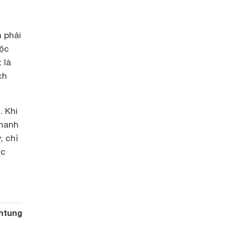
n phải
uộc
 là
ch
. Khi
nhanh
, chỉ
ộc
htung