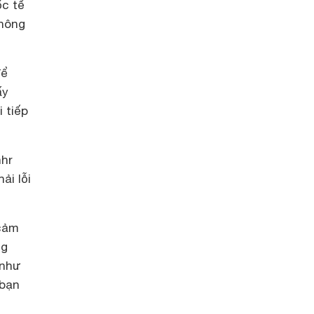
ốc tế
không
để
ấy
 tiếp
nhr
ải lỗi
 cảm
ng
 như
 bạn