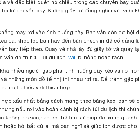
địa và đặc biệt quên hộ chiếu trong các chuyến bay qu
 bỏ lỡ chuyến bay. Không giấy tờ đồng nghĩa với việc 
chẳng may rơi vào tình huống này. Bạn vẫn còn cơ hội 
 kêu ca, khóc lóc bạn hãy đến bàn check in để cố gắng l
n bay tiếp theo. Quay về nhà lấy đủ giấy tờ và quay lại
h.
Vấn đề thứ 4: Túi du lịch,
vali
bị hỏng hoặc rách
khá nhiều người gặp phải tình huống dây kéo vali bị ho
 và những món đồ tế nhị thi nhau rơi ra. Để tránh gặp ph
eo một chiếc vali thích hợp.
 hợp xấu nhất bằng cách mang theo băng keo, bạn sẽ
hưng nếu rơi vào hoàn cảnh bị rách túi du lịch thì chú
ạn không có sẵn,bạn có thể tìm sự giúp đỡ xung quanh
in hoặc hỏi bất cứ ai mà bạn nghĩ sẽ giúp ích được cho