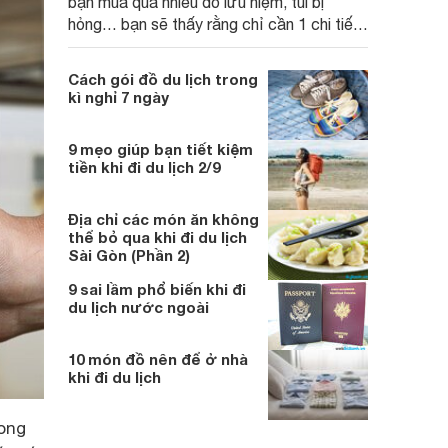
bạn mua quá nhiều đồ lưu niệm, túi bị
hỏng… bạn sẽ thấy rằng chỉ cần 1 chi tiết
nhỏ cũng khiến bạn rơi vào thảm họa trong
kì nghỉ mà bạn không hề mong muốn.
Cách gói đồ du lịch trong
kì nghỉ 7 ngày
9 mẹo giúp bạn tiết kiệm
tiền khi đi du lịch 2/9
Địa chỉ các món ăn không
thể bỏ qua khi đi du lịch
Sài Gòn (Phần 2)
9 sai lầm phổ biến khi đi
du lịch nước ngoài
10 món đồ nên để ở nhà
khi đi du lịch
ong