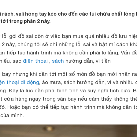
i rách, vali hỏng tay kéo cho đến các túi chứa chất lỏng 
ới trong phần 2 này.
 lỗi gói đồ sai còn ở việc bạn mua quá nhiều đồ lưu niệ
2 này, chúng tôi sẽ chỉ những lỗi sai và bật mí cách kh
n tiếp tục hành trình mà không cần phải lo lắng.
Vấn đ
chiếu, sạc
điện thoại
,
sách
hướng dẫn, ví tiền
 bay nhưng khi cần tới một số món đồ bạn mới nhận ra
ện thoại di động
, áo mưa, sách hướng dẫn, vì và nhiều 
ng. Đây là lúc cần phải bình tĩnh và suy nghĩ tích cực. 
t cửa hàng ngay trong sân bay nếu cảm thấy không th
ó. Hoặc bạn có thể tiếp tục hành trình mà không cần tớ
 của mình.