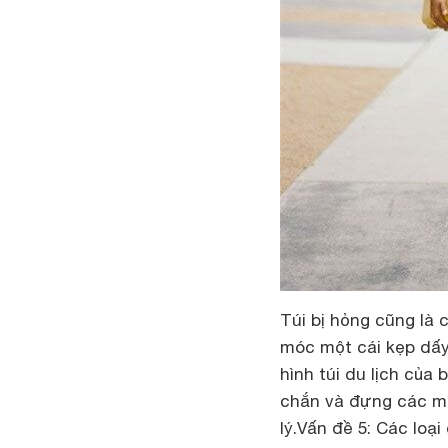
Túi bị hỏng cũng là 
móc một cái kẹp dấy 
hình túi du lịch của 
chắn và đựng các mó
lý.
Vấn đề 5: Các loại