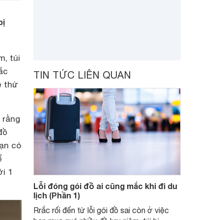
bị
m, túi
ắc
TIN TỨC LIÊN QUAN
ề thứ
 rằng
đồ
Bạn có
ể
i 1
Lỗi đóng gói đồ ai cũng mắc khi đi du
lịch (Phần 1)
Rrắc rối đến từ lỗi gói đồ sai còn ở việc