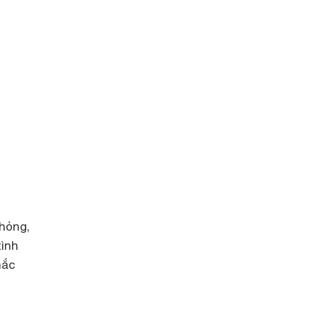
 hỏng,
tình
hắc