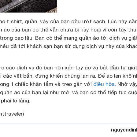
áo t-shirt, quần, váy của bạn đều ướt sạch. Lúc này cầ
uần áo của bạn có thể vẫn chưa bị hủy hoại vì còn tùy th
à trong bao lâu. Bạn có thể mang quần áo tới dịch vụ giặt
nếu đã tới khách sạn bạn sử dụng dịch vụ này của khá
 các dịch vụ đó bạn nên xắn tay áo và bắt đầu tự giặt
ới các vết bẩn, đừng khiến chúng lan ra. Để áo len khô 
rong 1 chiếc khăn tắm và treo gần với
điều hòa
. Nhờ vậy
 quần áo của bạn lại như mới và bạn có thể tiếp tục cu
phải lo lắng.
ttraveler)
nguyendin