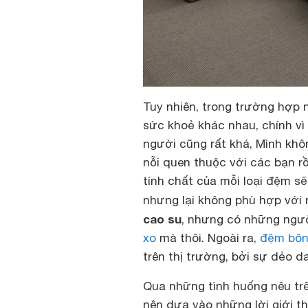
Tuy nhiên, trong trường hợp 
sức khoẻ khác nhau, chính v
người cũng rất khá, Mình kh
nỗi quen thuộc với các bạn r
tính chất của mỗi loại đệm sẽ
nhưng lại không phù hợp vớ
cao su
, nhưng có những ngư
xo
mà thôi. Ngoài ra,
đệm bôn
trên thị trường, bởi sự dẻo d
Qua những tình huống nêu trê
nên dựa vào những lời giới t