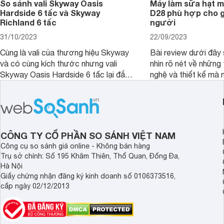
So sánh vali Skyway Oasis
Máy làm sữa hạt m
Hardside 6 tấc và Skyway
D28 phù hợp cho gi
Richland 6 tấc
người
31/10/2023
22/09/2023
Cùng là vali của thương hiệu Skyway
Bài review dưới đây 
và có cùng kích thước nhưng vali
nhìn rõ nét về những 
Skyway Oasis Hardside 6 tấc lại đắt
nghệ và thiết kế mà
hơn Vali Skyway Richland 6 tấc tận 1
Seka LN-D28 sở hữu
triệu đồng.
thể đưa ra quyết địn
CÔNG TY CỔ PHẦN SO SÁNH VIỆT NAM
Công cụ so sánh giá online - Không bán hàng
Trụ sở chính: Số 195 Khâm Thiên, Thổ Quan, Đống Đa,
Hà Nội
Giấy chứng nhận đăng ký kinh doanh số 0106373516,
cấp ngày 02/12/2013