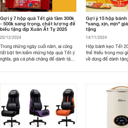
Gợi ý 7 hộp quà Tết giá tầm 300k
Gợi ý 15 hộp bánh
- 500k sang trọng, chất lượng để
"sang, xịn, mịn" giá
biếu tặng dịp Xuân Ất Tỵ 2025
tặng
20/12/2024
14/11/2024
Trong những ngày cuối năm, ai cũng
Hộp bánh kẹo Tết 20
tất bật tìm kiếm những hộp quà Tết ý
thể thiếu trong mọi g
nghĩa, giá cả phải chăng để dành tặng
về dùng để dành tặng
cho người thân, bạn bè, đồng nghiệp.
bè hoặc để chưng tr
Hãy để Websosanh.vn giới thiệu cho
tiên. Trong bài viết
bạn 7 mẫu hộp quà Tết giá tầm 300k
sẽ giới thiệu cho bạ
- 500k đẹp mắt nhé.
2025 mới vừa sang, 
mua sắm cuối năm.