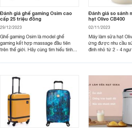
Đánh giá ghế gaming Osim cao
Đánh giá so sánh 
cấp 25 triệu đồng
hạt Olivo CB400
29/12/2023
02/11/2023
Ghế gaming Osim là model ghế
Máy làm sữa hạt Ol
gaming kết hợp massage đầu tiên
ứng được nhu cầu sử
trên thế giới. Hãy cùng tìm hiểu tính
đình nhỏ từ 2 - 4 ng
năng và chất lượng của sản phẩm
qua bài đánh giá dướ
ngay trong bài viết sau.
hơn về dòng máy này