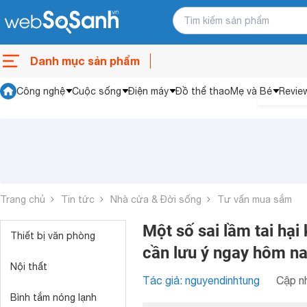
Danh mục sản phẩm
Công nghệ
Cuộc sống
Điện máy
Đồ thể thao
Mẹ và Bé
Revie
Trang chủ
Tin tức
Nhà cửa & Đời sống
Tư vấn mua sắm
Một số sai lầm tai hạ
Thiết bị văn phòng
cần lưu ý ngay hôm n
Nội thất
Tác giả: nguyendinhtung
Cập nh
Bình tắm nóng lạnh