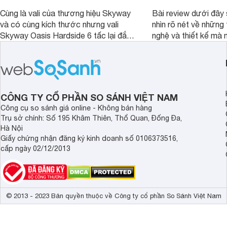
Cùng là vali của thương hiệu Skyway
Bài review dưới đây 
và có cùng kích thước nhưng vali
nhìn rõ nét về những 
Skyway Oasis Hardside 6 tấc lại đắt
nghệ và thiết kế mà
hơn Vali Skyway Richland 6 tấc tận 1
Seka LN-D28 sở hữu
triệu đồng.
thể đưa ra quyết địn
CÔNG TY CỔ PHẦN SO SÁNH VIỆT NAM
Công cụ so sánh giá online - Không bán hàng
Trụ sở chính: Số 195 Khâm Thiên, Thổ Quan, Đống Đa,
Hà Nội
Giấy chứng nhận đăng ký kinh doanh số 0106373516,
cấp ngày 02/12/2013
© 2013 - 2023 Bản quyền thuộc về Công ty cổ phần So Sánh Việt Nam