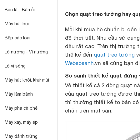
Bàn là - Bàn ủi
Chọn quạt treo tường hay qu
Máy hút bụi
Mỗi khi mùa hè chuẩn bị đến 
độ thời tiết. Nhu cầu sử dụng
Bếp các loại
đều rất cao. Trên thị trường 
Lò nướng - Vỉ nướng
thể kể đến
quạt treo tường
và
Websosanh
.vn sẽ cùng bạn đi
Lò vi sóng
So sánh thiết kế quạt đứng 
Máy hút khói, khử mùi
Về thiết kế cả 2 dòng quạt n
của quạt treo tường được th
Máy làm bánh
thì thường thiết kế to bản có
Máy pha cà phê
chắn trên mặt sàn.
Máy xay, máy ép
Máy đánh trứng