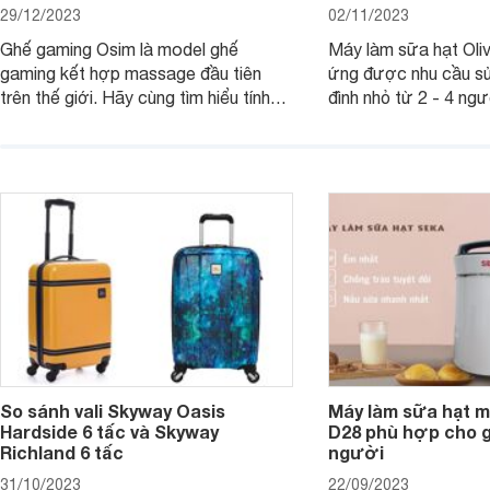
29/12/2023
02/11/2023
Ghế gaming Osim là model ghế
Máy làm sữa hạt Ol
gaming kết hợp massage đầu tiên
ứng được nhu cầu sử
trên thế giới. Hãy cùng tìm hiểu tính
đình nhỏ từ 2 - 4 ng
năng và chất lượng của sản phẩm
qua bài đánh giá dướ
ngay trong bài viết sau.
hơn về dòng máy này
So sánh vali Skyway Oasis
Máy làm sữa hạt m
Hardside 6 tấc và Skyway
D28 phù hợp cho gi
Richland 6 tấc
người
31/10/2023
22/09/2023