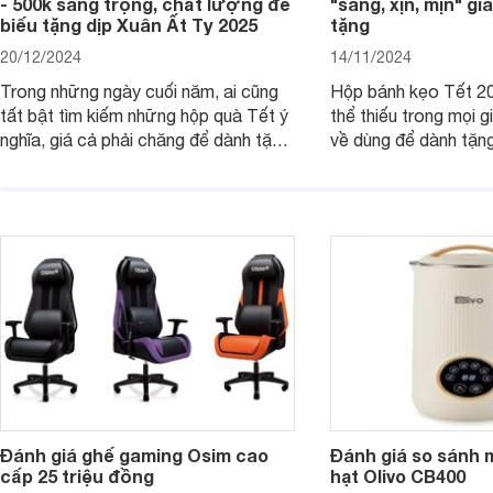
- 500k sang trọng, chất lượng để
"sang, xịn, mịn" giá
biếu tặng dịp Xuân Ất Tỵ 2025
tặng
20/12/2024
14/11/2024
Trong những ngày cuối năm, ai cũng
Hộp bánh kẹo Tết 20
tất bật tìm kiếm những hộp quà Tết ý
thể thiếu trong mọi g
nghĩa, giá cả phải chăng để dành tặng
về dùng để dành tặng
cho người thân, bạn bè, đồng nghiệp.
bè hoặc để chưng tr
Hãy để Websosanh.vn giới thiệu cho
tiên. Trong bài viết
bạn 7 mẫu hộp quà Tết giá tầm 300k
sẽ giới thiệu cho bạ
- 500k đẹp mắt nhé.
2025 mới vừa sang, 
mua sắm cuối năm.
Đánh giá ghế gaming Osim cao
Đánh giá so sánh 
cấp 25 triệu đồng
hạt Olivo CB400