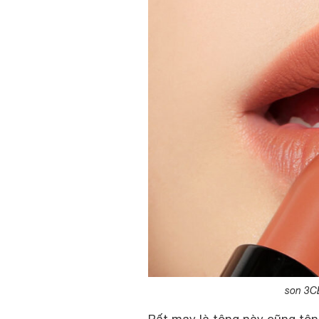
son 3C