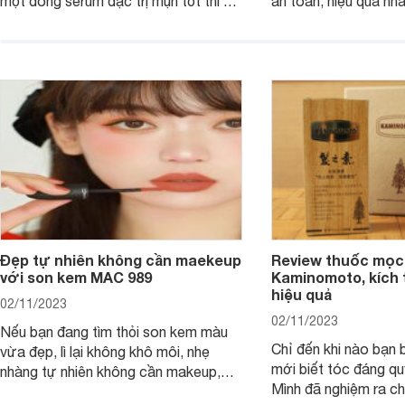
một dòng serum đặc trị mụn tốt thì bài
an toàn, hiệu quả nhấ
viết dưới đây sẽ giúp bạn.
hưởng tới làn da.
Đẹp tự nhiên không cần maekeup
Review thuốc mọc
với son kem MAC 989
Kaminomoto, kích 
hiệu quả
02/11/2023
02/11/2023
Nếu bạn đang tìm thỏi son kem màu
Chỉ đến khi nào bạn b
vừa đẹp, lì lại không khô môi, nhẹ
mới biết tóc đáng qu
nhàng tự nhiên không cần makeup,
Mình đã nghiệm ra ch
son kem MAC 989 chính là lựa chọn