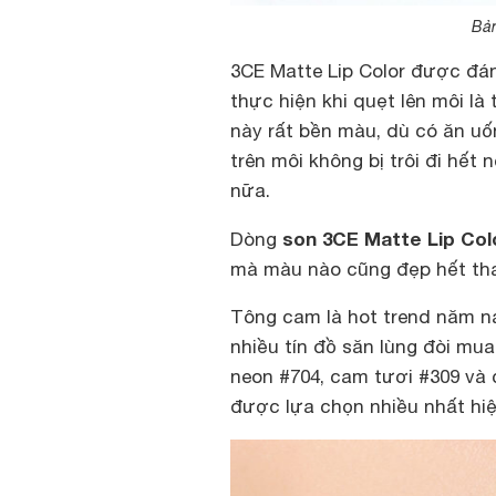
Bản
3CE Matte Lip Color được đán
thực hiện khi quẹt lên môi là
này rất bền màu, dù có ăn uố
trên môi không bị trôi đi hết 
nữa.
son 3CE Matte Lip Col
Dòng
mà màu nào cũng đẹp hết tha
Tông cam là hot trend năm n
nhiều tín đồ săn lùng đòi m
neon #704, cam tươi #309 và 
được lựa chọn nhiều nhất hiệ