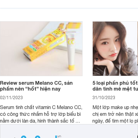
đây tóc chẳng khác n
phù hợp.
cả. Tóc thưa mà còn 
nấc. Mặc dù đã đổi rấ
gội, xả, trang bị cả 
mà vẫn chưa cải thiệ
Review serum Melano CC, sản
5 loại phấn phủ tốt
phẩm nên “hốt” hiện nay
dân tình mê mệt tu
02/11/2023
31/10/2023
Serum tinh chất vitamin C Melano CC,
Một lớp make up nhẹ
có công thức nhắm hỗ trợ lớp biểu bì
chị em trở nên thật 
nằm dưới làn da, hình thành sắc tố da,
ngày, để tìm một lọ p
loại bỏ đồi mồi và các nếp nhăn sâu.
rẻ phù hợp để sử dụ
ngày dài cần đọc nga