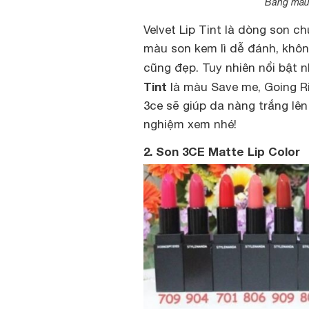
Bảng màu 
Velvet Lip Tint là dòng son 
màu son kem lì dễ đánh, khôn
cũng đẹp. Tuy nhiên nổi bật 
Tint
là màu Save me, Going Ri
3ce sẽ giúp da nàng trắng lên
nghiệm xem nhé!
2. Son 3CE Matte Lip Color