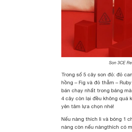
Son 3CE Red
Trong số 5 cây son đỏ: đỏ cam
hồng – Fig và đỏ thẫm – Ruby
bán chạy nhất trong bảng màu
4 cây còn lại đều không quá
yên tâm lựa chọn nhé!
Nếu nàng thích lì và bóng 1 c
nàng còn nếu nàngthích có mộ