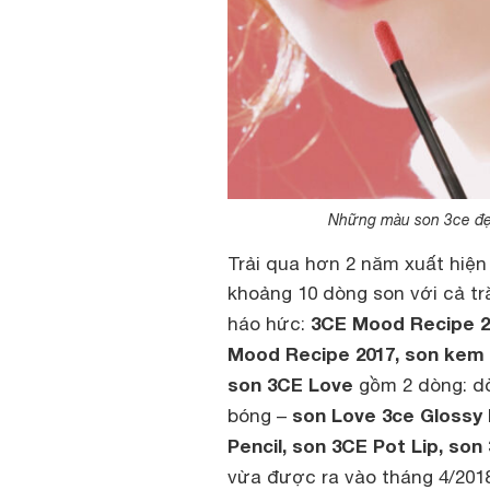
Những màu son 3ce đẹp 
Trải qua hơn 2 năm xuất hiện
khoảng 10 dòng son với cả t
3CE Mood Recipe 2
háo hức:
Mood Recipe 2017, son kem lì
son 3CE Love
gồm 2 dòng: dò
son Love 3ce Glossy 
bóng –
Pencil, son 3CE Pot Lip, so
vừa được ra vào tháng 4/201