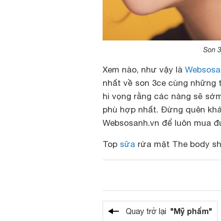
Son 
Xem nào, như vậy là
Websosa
nhất về son 3ce cùng những 
hi vọng rằng các nàng sẽ sớ
phù hợp nhất. Đừng quên khảo
Websosanh.vn để luôn mua đư
Top
sữa
rửa mặt The body sh
"Mỹ phẩm"
Quay trở lại