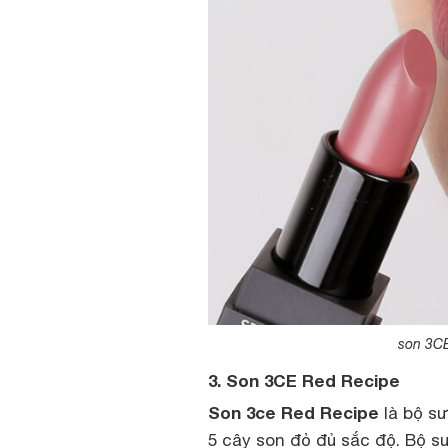
son 3CE
3. Son 3CE Red Recipe
Son 3ce Red Recipe
là bộ sư
5 cây son đỏ đủ sắc độ. Bộ s