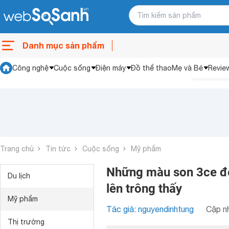
Danh mục sản phẩm
Công nghệ
Cuộc sống
Điện máy
Đồ thể thao
Mẹ và Bé
Revie
Trang chủ
Tin tức
Cuộc sống
Mỹ phẩm
Những màu son 3ce đẹ
Du lịch
lên trông thấy
Mỹ phẩm
Tác giả: nguyendinhtung
Cập nh
Thị trường