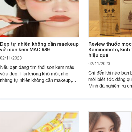
Đẹp tự nhiên không cần maekeup
Review thuốc mọc
với son kem MAC 989
Kaminomoto, kích 
hiệu quả
02/11/2023
02/11/2023
Nếu bạn đang tìm thỏi son kem màu
Chỉ đến khi nào bạn b
vừa đẹp, lì lại không khô môi, nhẹ
mới biết tóc đáng qu
nhàng tự nhiên không cần makeup,
Mình đã nghiệm ra ch
son kem MAC 989 chính là lựa chọn
đây tóc chẳng khác n
phù hợp.
cả. Tóc thưa mà còn 
nấc. Mặc dù đã đổi rấ
gội, xả, trang bị cả 
mà vẫn chưa cải thiệ