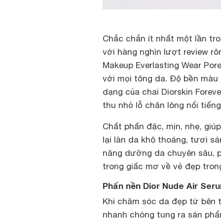
Chắc chắn ít nhất một lần tr
với hàng nghìn lượt review rô
Makeup Everlasting Wear Pore
với mọi tông da. Độ bền màu 
dạng của chai Diorskin Foreve
thu nhỏ lỗ chân lông nổi tiến
Chất phấn đặc, mịn, nhẹ, giú
lại làn da khô thoáng, tươi s
năng dưỡng da chuyên sâu, p
trong giấc mơ về vẻ đẹp trong
Phấn nền Dior Nude Air Ser
Khi chăm sóc da đẹp từ bên t
nhanh chóng tung ra sản phẩ