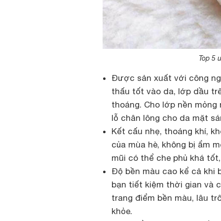
Top 5 
Được sản xuất với công ngh
thấu tốt vào da, lớp dầu t
thoáng. Cho lớp nền mỏng n
lỗ chân lông cho da mặt sá
Kết cấu nhẹ, thoáng khí, k
của mùa hè, không bị ẩm m
mũi có thể che phủ khá tốt
Độ bền màu cao kể cả khi b
bạn tiết kiệm thời gian và 
trang điểm bền màu, lâu trô
khỏe.