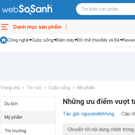
Danh mục sản phẩm
Công nghệ
Cuộc sống
Điện máy
Đồ thể thao
Mẹ và Bé
Revie
Trang chủ
Tin tức
Cuộc sống
Mỹ phẩm
Những ưu điểm vượt tr
Du lịch
Tác giả: nguyendinhtung
Cập nh
Mỹ phẩm
Chuyển tới nội dung chính trong 
Thị trường