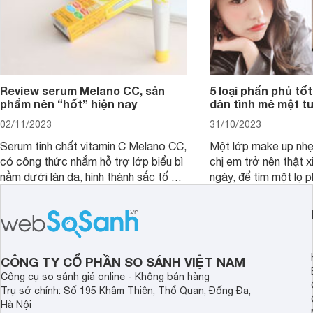
Review serum Melano CC, sản
5 loại phấn phủ tốt
phẩm nên “hốt” hiện nay
dân tình mê mệt tu
02/11/2023
31/10/2023
Serum tinh chất vitamin C Melano CC,
Một lớp make up nhẹ
có công thức nhắm hỗ trợ lớp biểu bì
chị em trở nên thật 
nằm dưới làn da, hình thành sắc tố da,
ngày, để tìm một lọ p
loại bỏ đồi mồi và các nếp nhăn sâu.
rẻ phù hợp để sử dụ
ngày dài cần đọc nga
đây.
CÔNG TY CỔ PHẦN SO SÁNH VIỆT NAM
Công cụ so sánh giá online - Không bán hàng
Trụ sở chính: Số 195 Khâm Thiên, Thổ Quan, Đống Đa,
Hà Nội