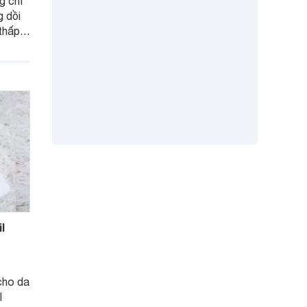
g chỉ
 dồi
thấp
hị em
ian tự
 là ưu
ngay!
l
cho da
l