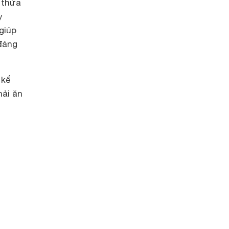
 thừa
y
giúp
 đáng
 kể
hải ăn