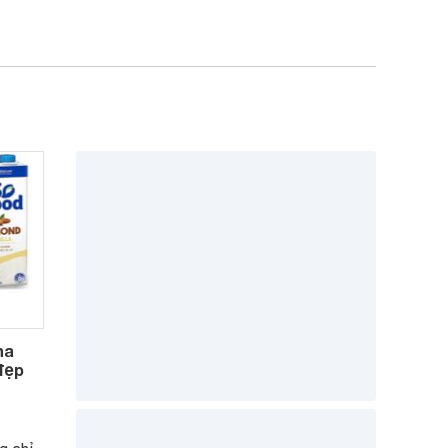
ha
 đẹp