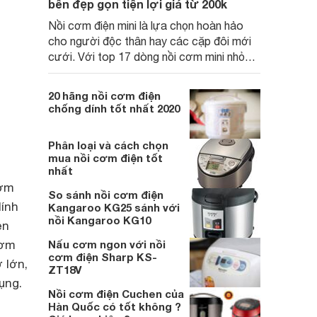
bền đẹp gọn tiện lợi giá từ 200k
Nồi cơm điện mini là lựa chọn hoàn hảo
cho người độc thân hay các cặp đôi mới
cưới. Với top 17 dòng nồi cơm mini nhỏ
gọn, tiện lợi giá chỉ từ 200k dưới đây sẽ là
những gợi ý tốt nhất bạn nên tham khảo.
20 hãng nồi cơm điện
chống dính tốt nhất 2020
Phân loại và cách chọn
mua nồi cơm điện tốt
nhất
cơm
So sánh nồi cơm điện
dính
Kangaroo KG25 sánh với
nồi Kangaroo KG10
ện
cơm
Nấu cơm ngon với nồi
cơm điện Sharp KS-
 lớn,
ZT18V
ụng.
Nồi cơm điện Cuchen của
Hàn Quốc có tốt không ?