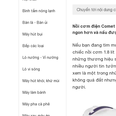
Chuyển tới nội dung c
Bình tắm nóng lạnh
Bàn là - Bàn ủi
Nồi cơm điện Comet C
ngon hơn và nấu đư
Máy hút bụi
Nếu bạn đang tìm mu
Bếp các loại
chiếc nồi cơm 1.8 lí
Lò nướng - Vỉ nướng
những thương hiệu 
nhiều người tin tư
Lò vi sóng
xem là một trong nh
không quá đắt nhưng
Máy hút khói, khử mùi
người.
Máy làm bánh
Máy pha cà phê
Máy xay, máy ép