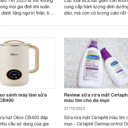
kẹo Tết 2025 là thứ không
Các loại sữa hạt giảm cân khôn
rong mọi gia đình khi xuân
cung cấp hàm lượng dinh dưỡng
 dành tặng người thân, bạn
dào, mà còn có lượng calo rất 
 chưng trên bàn thờ gia
phù hợp để giảm cân. Đối với c
g bài viết này Websosanh.vn
phụ nữ bận rộn, không có thời g
iệu cho bạn 15 hộp bánh Tết
nấu thì các loại sữa hạt pha sẵn
ừa sang, giá vừa hợp lý để
tiên hàng đầu, cùng tham khảo 
uối năm.
 so sánh máy làm sữa
Review sữa rửa mặt Cetaphi
 CB400
màu tím cho da mụn
31/10/2023
ữa hạt Olivo CB400 đáp
Sữa rửa mặt Cetaphil màu tím 
nhu cầu sử dụng của gia
mụn - Cetaphil Dermacontrol Oi