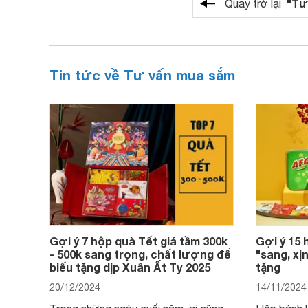
"Tư
Quay trở lại
Tin tức về Tư vấn mua sắm
Gợi ý 7 hộp quà Tết giá tầm 300k
Gợi ý 15 
- 500k sang trọng, chất lượng để
"sang, xịn
biếu tặng dịp Xuân Ất Tỵ 2025
tặng
20/12/2024
14/11/2024