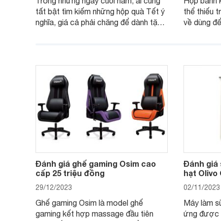
Trong những ngày cuối năm, ai cũng
Hộp bánh 
tất bật tìm kiếm những hộp quà Tết ý
thể thiếu t
nghĩa, giá cả phải chăng để dành tặng
về dùng để
cho người thân, bạn bè, đồng nghiệp.
bè hoặc để
Hãy để Websosanh.vn giới thiệu cho
tiên. Tron
bạn 7 mẫu hộp quà Tết giá tầm 300k
sẽ giới th
- 500k đẹp mắt nhé.
2025 mới v
mua sắm c
Đánh giá ghế gaming Osim cao
Đánh giá
cấp 25 triệu đồng
hạt Olivo
29/12/2023
02/11/2023
Ghế gaming Osim là model ghế
Máy làm s
gaming kết hợp massage đầu tiên
ứng được 