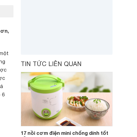
hơn,
 một
ong
TIN TỨC LIÊN QUAN
ược
ợc
iá
 6
17 nồi cơm điện mini chống dính tốt