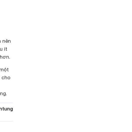
n nên
 ít
 hơn.
 một
m cho
ng.
htung