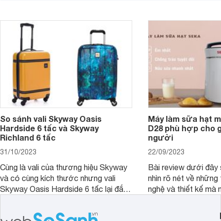
So sánh vali Skyway Oasis
Máy làm sữa hạt m
Hardside 6 tấc và Skyway
D28 phù hợp cho gi
Richland 6 tấc
người
31/10/2023
22/09/2023
Cùng là vali của thương hiệu Skyway
Bài review dưới đây 
và có cùng kích thước nhưng vali
nhìn rõ nét về những 
Skyway Oasis Hardside 6 tấc lại đắt
nghệ và thiết kế mà
hơn Vali Skyway Richland 6 tấc tận 1
Seka LN-D28 sở hữu
triệu đồng.
thể đưa ra quyết địn