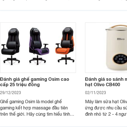
cho người thân, bạn bè, đồng nghiệp.
bè hoặc để chưng tr
Hãy để Websosanh.vn giới thiệu cho
tiên. Trong bài viết
bạn 7 mẫu hộp quà Tết giá tầm 300k
sẽ giới thiệu cho bạ
- 500k đẹp mắt nhé.
2025 mới vừa sang, 
mua sắm cuối năm.
Đánh giá ghế gaming Osim cao
Đánh giá so sánh 
cấp 25 triệu đồng
hạt Olivo CB400
29/12/2023
02/11/2023
Ghế gaming Osim là model ghế
Máy làm sữa hạt Ol
gaming kết hợp massage đầu tiên
ứng được nhu cầu sử
trên thế giới. Hãy cùng tìm hiểu tính
đình nhỏ từ 2 - 4 ng
năng và chất lượng của sản phẩm
qua bài đánh giá dướ
ngay trong bài viết sau.
hơn về dòng máy này