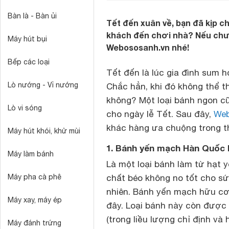
Bàn là - Bàn ủi
Tết đến xuân về, bạn đã kịp ch
khách đến chơi nhà? Nếu chưa
Máy hút bụi
Webososanh.vn nhé!
Bếp các loại
Tết đến là lúc gia đình sum h
Lò nướng - Vỉ nướng
Chắc hẳn, khi đó không thể t
không? Một loại bánh ngon cũ
Lò vi sóng
cho ngày lễ Tết. Sau đây,
We
khác hàng ưa chuộng trong th
Máy hút khói, khử mùi
1. Bánh yến mạch Hàn Quốc 
Máy làm bánh
Là một loại bánh làm từ hạt 
Máy pha cà phê
chất béo không no tốt cho sứ
nhiên. Bánh yến mạch hữu cơ 
Máy xay, máy ép
đây. Loại bánh này còn được c
(trong liều lượng chỉ định và
Máy đánh trứng