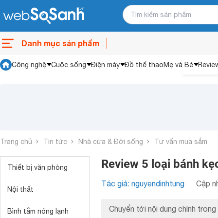
Danh mục sản phẩm
Công nghệ
Cuộc sống
Điện máy
Đồ thể thao
Mẹ và Bé
Revie
Trang chủ
Tin tức
Nhà cửa & Đời sống
Tư vấn mua sắm
Review 5 loại bánh kẹ
Thiết bị văn phòng
Tác giả: nguyendinhtung
Cập nh
Nội thất
Chuyển tới nội dung chính trong 
Bình tắm nóng lạnh