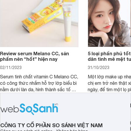
mà vẫn chưa cải thiệ
Review serum Melano CC, sản
5 loại phấn phủ tốt
phẩm nên “hốt” hiện nay
dân tình mê mệt tu
02/11/2023
31/10/2023
Serum tinh chất vitamin C Melano CC,
Một lớp make up nhẹ
có công thức nhắm hỗ trợ lớp biểu bì
chị em trở nên thật 
nằm dưới làn da, hình thành sắc tố da,
ngày, để tìm một lọ p
loại bỏ đồi mồi và các nếp nhăn sâu.
rẻ phù hợp để sử dụ
ngày dài cần đọc nga
đây.
CÔNG TY CỔ PHẦN SO SÁNH VIỆT NAM