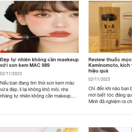
Đẹp tự nhiên không cần maekeup
Review thuốc mọc
với son kem MAC 989
Kaminomoto, kích 
hiệu quả
02/11/2023
02/11/2023
Nếu bạn đang tìm thỏi son kem màu
Chỉ đến khi nào bạn b
vừa đẹp, lì lại không khô môi, nhẹ
mới biết tóc đáng qu
nhàng tự nhiên không cần makeup,
Mình đã nghiệm ra ch
son kem MAC 989 chính là lựa chọn
đây tóc chẳng khác n
phù hợp.
cả. Tóc thưa mà còn 
nấc. Mặc dù đã đổi rấ
gội, xả, trang bị cả 