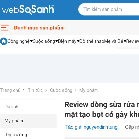
Danh mục sản phẩm
Công nghệ
Cuộc sống
Điện máy
Đồ thể thao
Mẹ và Bé
Revie
Trang chủ
Tin tức
Cuộc sống
Mỹ phẩm
Review dòng sữa rửa 
Du lịch
mặt tạo bọt có gây kh
Mỹ phẩm
Tác giả: nguyendinhtung
Cập nh
Thị trường