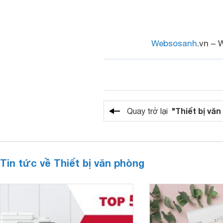
Websosanh
.vn – 
"Thiết bị vă
Quay trở lại
Tin tức về Thiết bị văn phòng