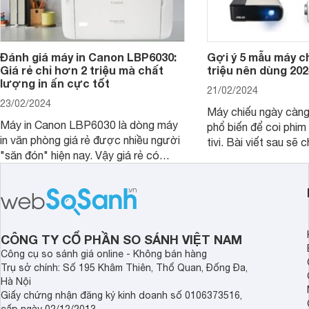
Đánh giá máy in Canon LBP6030:
Gợi ý 5 mẫu máy c
Giá rẻ chỉ hơn 2 triệu mà chất
triệu nên dùng 202
lượng in ấn cực tốt
21/02/2024
23/02/2024
Máy chiếu ngày càn
Máy in Canon LBP6030 là dòng máy
phổ biến để coi phim 
in văn phòng giá rẻ được nhiều người
tivi. Bài viết sau sẽ chia sẻ cho bạn 5
"săn đón" hiện nay. Vậy giá rẻ có
mẫu máy chiếu dưới 5
đồng nghĩa với chất lượng kém hay
rẻ nên dùng 2024.
không, bài viết đánh giá máy in Canon
LBP6030 dưới đây sẽ giúp bạn hiểu
hơn.
CÔNG TY CỔ PHẦN SO SÁNH VIỆT NAM
Công cụ so sánh giá online - Không bán hàng
Trụ sở chính: Số 195 Khâm Thiên, Thổ Quan, Đống Đa,
Hà Nội
Giấy chứng nhận đăng ký kinh doanh số 0106373516,