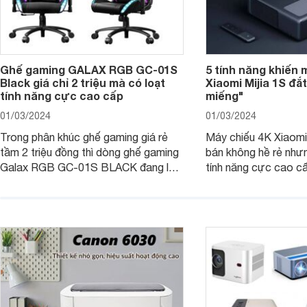
Ghế gaming GALAX RGB GC-01S
5 tính năng khiến 
Black giá chỉ 2 triệu mà có loạt
Xiaomi Mijia 1S đắ
tính năng cực cao cấp
miếng"
01/03/2024
01/03/2024
Trong phân khúc ghế gaming giá rẻ
Máy chiếu 4K Xiaomi 
tầm 2 triệu đồng thì dòng ghế gaming
bán không hề rẻ nhưng
Galax RGB GC-01S BLACK đang là
tính năng cực cao cấ
một trong những lựa chọn tốt hàng
các trải nghiệm sử dụ
đầu. Bài viết dưới đây sẽ giúp bạn
người dùng. Chi tiết 
hiểu hơn về dòng ghế này.
trong bài viết dưới đ