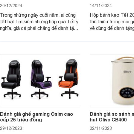
20/12/2024
14/11/2024
Trong những ngày cuối năm, ai cũng
Hộp bánh kẹo Tết 20
tất bật tìm kiếm những hộp quà Tết ý
thể thiếu trong mọi g
nghĩa, giá cả phải chăng để dành tặng
về dùng để dành tặng
cho người thân, bạn bè, đồng nghiệp.
bè hoặc để chưng tr
Hãy để Websosanh.vn giới thiệu cho
tiên. Trong bài viết
bạn 7 mẫu hộp quà Tết giá tầm 300k
sẽ giới thiệu cho bạ
- 500k đẹp mắt nhé.
2025 mới vừa sang, 
mua sắm cuối năm.
Đánh giá ghế gaming Osim cao
Đánh giá so sánh 
cấp 25 triệu đồng
hạt Olivo CB400
29/12/2023
02/11/2023