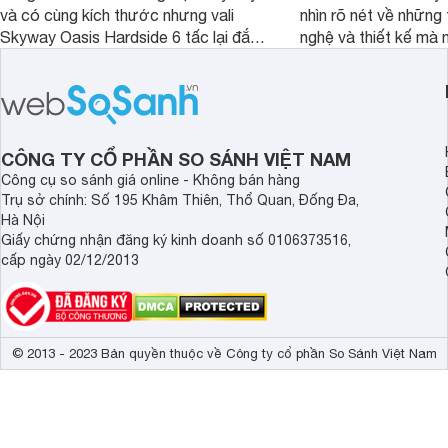
và có cùng kích thước nhưng vali
nhìn rõ nét về những 
Skyway Oasis Hardside 6 tấc lại đắt
nghệ và thiết kế mà
hơn Vali Skyway Richland 6 tấc tận 1
Seka LN-D28 sở hữu
triệu đồng.
thể đưa ra quyết địn
CÔNG TY CỔ PHẦN SO SÁNH VIỆT NAM
Công cụ so sánh giá online - Không bán hàng
Trụ sở chính: Số 195 Khâm Thiên, Thổ Quan, Đống Đa,
Hà Nội
Giấy chứng nhận đăng ký kinh doanh số 0106373516,
cấp ngày 02/12/2013
© 2013 - 2023 Bản quyền thuộc về Công ty cổ phần So Sánh Việt Nam