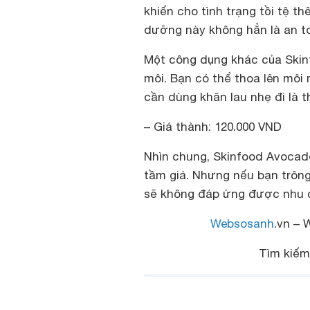
khiến cho tình trạng tồi tệ t
dưỡng này không hẳn là an t
Một công dụng khác của Skinf
môi. Bạn có thể thoa lên môi 
cần dùng khăn lau nhẹ đi là
– Giá thành
: 120.000 VND
Nhìn chung, Skinfood Avocad
tầm giá. Nhưng nếu bạn trôn
sẽ không đáp ứng được nhu 
Websosanh
.vn – 
Tìm kiế