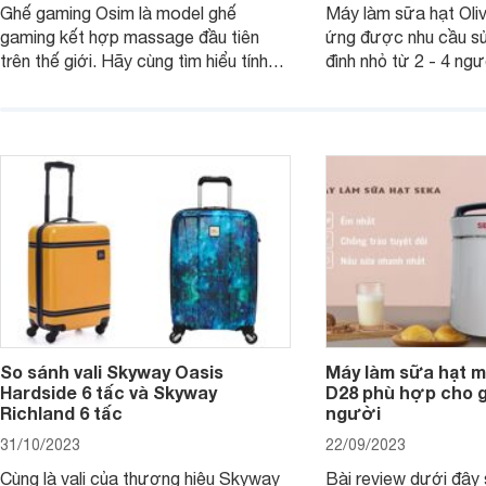
Ghế gaming Osim là model ghế
Máy làm sữa hạt Ol
gaming kết hợp massage đầu tiên
ứng được nhu cầu sử
trên thế giới. Hãy cùng tìm hiểu tính
đình nhỏ từ 2 - 4 ng
năng và chất lượng của sản phẩm
qua bài đánh giá dướ
ngay trong bài viết sau.
hơn về dòng máy này
So sánh vali Skyway Oasis
Máy làm sữa hạt m
Hardside 6 tấc và Skyway
D28 phù hợp cho gi
Richland 6 tấc
người
31/10/2023
22/09/2023
Cùng là vali của thương hiệu Skyway
Bài review dưới đây 