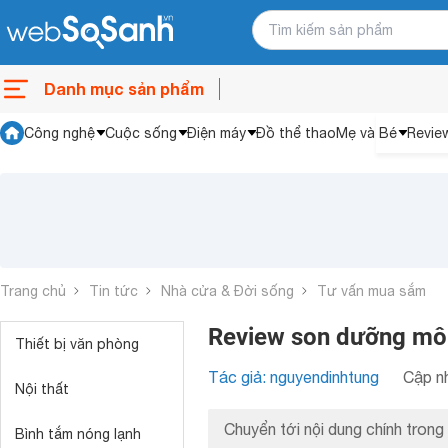
Danh mục sản phẩm
Công nghệ
Cuộc sống
Điện máy
Đồ thể thao
Mẹ và Bé
Revie
Trang chủ
Tin tức
Nhà cửa & Đời sống
Tư vấn mua sắm
Review son dưỡng môi
Thiết bị văn phòng
Tác giả: nguyendinhtung
Cập nh
Nội thất
Chuyển tới nội dung chính trong 
Bình tắm nóng lạnh