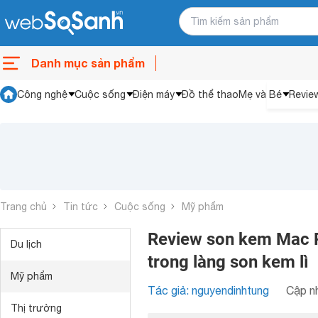
Danh mục sản phẩm
Công nghệ
Cuộc sống
Điện máy
Đồ thể thao
Mẹ và Bé
Revie
Trang chủ
Tin tức
Cuộc sống
Mỹ phẩm
Review son kem Mac R
Du lịch
trong làng son kem lì
Mỹ phẩm
Tác giả: nguyendinhtung
Cập nh
Thị trường