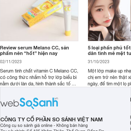
Review serum Melano CC, sản
5 loại phấn phủ tốt
phẩm nên “hốt” hiện nay
dân tình mê mệt tu
02/11/2023
31/10/2023
Serum tinh chất vitamin C Melano CC,
Một lớp make up nhẹ
có công thức nhắm hỗ trợ lớp biểu bì
chị em trở nên thật 
nằm dưới làn da, hình thành sắc tố da,
ngày, để tìm một lọ p
loại bỏ đồi mồi và các nếp nhăn sâu.
rẻ phù hợp để sử dụ
ngày dài cần đọc nga
đây.
CÔNG TY CỔ PHẦN SO SÁNH VIỆT NAM
Công cụ so sánh giá online - Không bán hàng