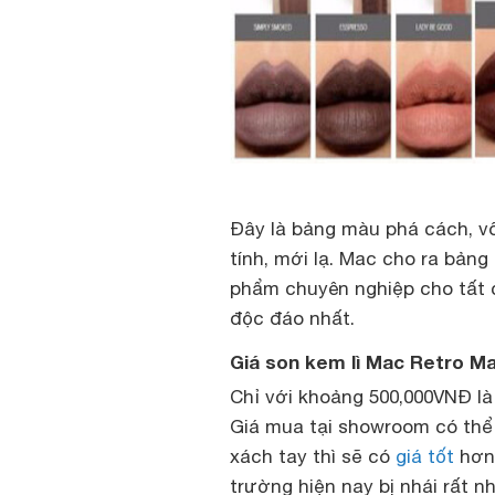
Đây là bảng màu phá cách, v
tính, mới lạ. Mac cho ra bản
phẩm chuyên nghiệp cho tất 
độc đáo nhất.
Giá son kem lì Mac Retro Ma
Chỉ với khoảng 500,000VNĐ là 
Giá mua tại showroom có th
xách tay thì sẽ có
giá tốt
hơn.
trường hiện nay bị nhái rất n