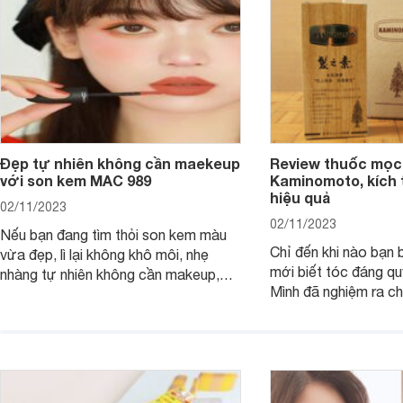
Đẹp tự nhiên không cần maekeup
Review thuốc mọc
với son kem MAC 989
Kaminomoto, kích 
hiệu quả
02/11/2023
02/11/2023
Nếu bạn đang tìm thỏi son kem màu
Chỉ đến khi nào bạn b
vừa đẹp, lì lại không khô môi, nhẹ
mới biết tóc đáng qu
nhàng tự nhiên không cần makeup,
Mình đã nghiệm ra ch
son kem MAC 989 chính là lựa chọn
đây tóc chẳng khác n
phù hợp.
cả. Tóc thưa mà còn 
nấc. Mặc dù đã đổi rấ
gội, xả, trang bị cả 
mà vẫn chưa cải thiệ