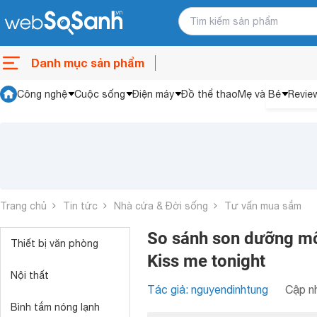
Danh mục sản phẩm
Công nghệ
Cuộc sống
Điện máy
Đồ thể thao
Mẹ và Bé
Revie
Trang chủ
Tin tức
Nhà cửa & Đời sống
Tư vấn mua sắm
So sánh son dưỡng mô
Thiết bị văn phòng
Kiss me tonight
Nội thất
Tác giả: nguyendinhtung
Cập nh
Bình tắm nóng lạnh