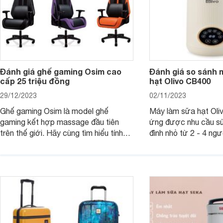
Đánh giá ghế gaming Osim cao
Đánh giá so sánh 
cấp 25 triệu đồng
hạt Olivo CB400
29/12/2023
02/11/2023
Ghế gaming Osim là model ghế
Máy làm sữa hạt Ol
gaming kết hợp massage đầu tiên
ứng được nhu cầu sử
trên thế giới. Hãy cùng tìm hiểu tính
đình nhỏ từ 2 - 4 ng
năng và chất lượng của sản phẩm
qua bài đánh giá dướ
ngay trong bài viết sau.
hơn về dòng máy này