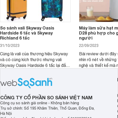
So sánh vali Skyway Oasis
Máy làm sữa hạt m
Hardside 6 tấc và Skyway
D28 phù hợp cho gi
Richland 6 tấc
người
31/10/2023
22/09/2023
Cùng là vali của thương hiệu Skyway
Bài review dưới đây 
và có cùng kích thước nhưng vali
nhìn rõ nét về những 
Skyway Oasis Hardside 6 tấc lại đắt
nghệ và thiết kế mà
hơn Vali Skyway Richland 6 tấc tận 1
Seka LN-D28 sở hữu
triệu đồng.
thể đưa ra quyết địn
CÔNG TY CỔ PHẦN SO SÁNH VIỆT NAM
Công cụ so sánh giá online - Không bán hàng
Trụ sở chính: Số 195 Khâm Thiên, Thổ Quan, Đống Đa,
Hà Nội