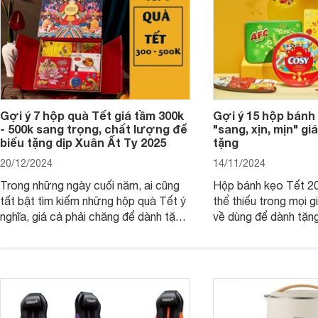
Gợi ý 7 hộp quà Tết giá tầm 300k
Gợi ý 15 hộp bánh
- 500k sang trọng, chất lượng để
"sang, xịn, mịn" giá
biếu tặng dịp Xuân Ất Tỵ 2025
tặng
20/12/2024
14/11/2024
Trong những ngày cuối năm, ai cũng
Hộp bánh kẹo Tết 20
tất bật tìm kiếm những hộp quà Tết ý
thể thiếu trong mọi g
nghĩa, giá cả phải chăng để dành tặng
về dùng để dành tặng
cho người thân, bạn bè, đồng nghiệp.
bè hoặc để chưng tr
Hãy để Websosanh.vn giới thiệu cho
tiên. Trong bài viết
bạn 7 mẫu hộp quà Tết giá tầm 300k
sẽ giới thiệu cho bạ
- 500k đẹp mắt nhé.
2025 mới vừa sang, 
mua sắm cuối năm.