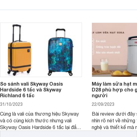
năng và chất lượng của sản phẩm
qua bài đánh giá dướ
ngay trong bài viết sau.
hơn về dòng máy này
So sánh vali Skyway Oasis
Máy làm sữa hạt m
Hardside 6 tấc và Skyway
D28 phù hợp cho gi
Richland 6 tấc
người
31/10/2023
22/09/2023
Cùng là vali của thương hiệu Skyway
Bài review dưới đây 
và có cùng kích thước nhưng vali
nhìn rõ nét về những 
Skyway Oasis Hardside 6 tấc lại đắt
nghệ và thiết kế mà
hơn Vali Skyway Richland 6 tấc tận 1
Seka LN-D28 sở hữu