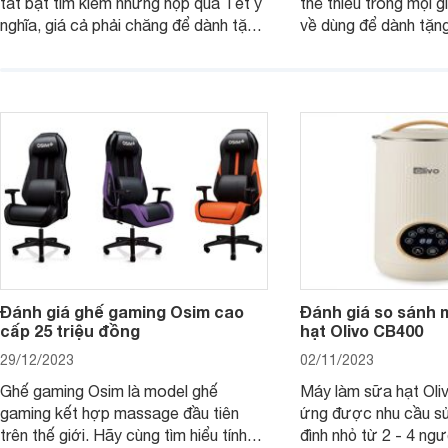
tất bật tìm kiếm những hộp quà Tết ý
thể thiếu trong mọi g
nghĩa, giá cả phải chăng để dành tặng
về dùng để dành tặng
cho người thân, bạn bè, đồng nghiệp.
bè hoặc để chưng tr
Hãy để Websosanh.vn giới thiệu cho
tiên. Trong bài viết
bạn 7 mẫu hộp quà Tết giá tầm 300k
sẽ giới thiệu cho bạ
- 500k đẹp mắt nhé.
2025 mới vừa sang, 
mua sắm cuối năm.
Đánh giá ghế gaming Osim cao
Đánh giá so sánh 
cấp 25 triệu đồng
hạt Olivo CB400
29/12/2023
02/11/2023
Ghế gaming Osim là model ghế
Máy làm sữa hạt Ol
gaming kết hợp massage đầu tiên
ứng được nhu cầu sử
trên thế giới. Hãy cùng tìm hiểu tính
đình nhỏ từ 2 - 4 ng