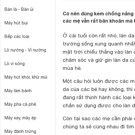
Bàn là - Bàn ủi
Có nên dùng kem chống nắng c
các mẹ vẫn rất băn khoăn mà 
Máy hút bụi
Ở cái tuổi còn rất nhỏ, làn d
Bếp các loại
trường sống xung quanh nhất 
Lò nướng - Vỉ nướng
mặt trời chiếu thẳng vào làn 
chăm sóc và giữ gìn làn da củ
Lò vi sóng
mùa hè.
Máy hút khói, khử mùi
Một câu hỏi luôn được các mẹ
da của các bé hay không, thì 
Máy làm bánh
đang rất thịnh hành các loại
Máy pha cà phê
chắn sử dụng được cho làn d
Máy xay, máy ép
Còn tại sao các mẹ cần phải 
chúng ta sẽ cùng nhau đi tìm 
Máy đánh trứng