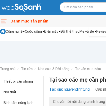
Danh mục sản phẩm
Công nghệ
Cuộc sống
Điện máy
Đồ thể thao
Mẹ và Bé
Revie
Trang chủ
Tin tức
Nhà cửa & Đời sống
Tư vấn mua sắm
Tại sao các mẹ cần p
Thiết bị văn phòng
Tác giả: nguyendinhtung
Cập nh
Nội thất
Chuyển tới nội dung chính trong 
Bình tắm nóng lạnh