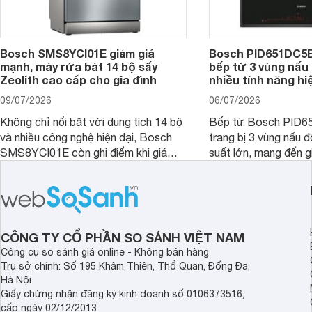
Bosch SMS8YCI01E giảm giá
Bosch PID651DC5E 
mạnh, máy rửa bát 14 bộ sấy
bếp từ 3 vùng nấu 
Zeolith cao cấp cho gia đình
nhiều tính năng hi
09/07/2026
06/07/2026
Không chỉ nổi bật với dung tích 14 bộ
Bếp từ Bosch PID
và nhiều công nghệ hiện đại, Bosch
trang bị 3 vùng nấu 
SMS8YCI01E còn ghi điểm khi giá
suất lớn, mang đến g
bán thực tế đã giảm đáng kể so với
nướng linh hoạt và h
thời điểm mới mở bán, mang lại tỷ lệ
gia đình.
giá trị/chi phí hấp dẫn hơn cho người
dùng đang tìm kiếm một mẫu máy rửa
bát cao cấp.
CÔNG TY CỔ PHẦN SO SÁNH VIỆT NAM
Công cụ so sánh giá online - Không bán hàng
Trụ sở chính: Số 195 Khâm Thiên, Thổ Quan, Đống Đa,
Hà Nội
Giấy chứng nhận đăng ký kinh doanh số 0106373516,
cấp ngày 02/12/2013