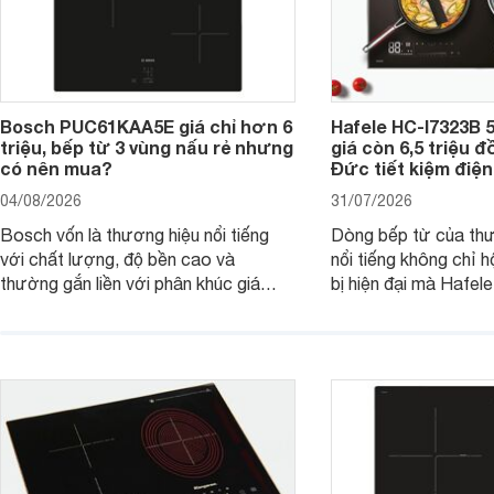
Bosch PUC61KAA5E giá chỉ hơn 6
Hafele HC-I7323B 5
triệu, bếp từ 3 vùng nấu rẻ nhưng
giá còn 6,5 triệu 
có nên mua?
Đức tiết kiệm điện
04/08/2026
31/07/2026
Bosch vốn là thương hiệu nổi tiếng
Dòng bếp từ của th
với chất lượng, độ bền cao và
nổi tiếng không chỉ hộ
thường gắn liền với phân khúc giá
bị hiện đại mà Hafe
cao. Tuy nhiên, trên thị trường hiện
536.61.886 còn đan
nay, mẫu bếp từ Bosch 3 vùng nấu
hàng, siêu thị điện m
PUC61KAA5E lại đang được nhiều
đưa tới lựa chọn ch
đơn vị phân phối với mức giá khá dễ
gia đình.
tiếp cận, thu hút sự quan tâm của
nhiều người tiêu dùng.