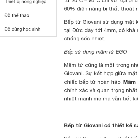
từ 20ºC – 95ºC chỉ với 4,3 phú
Thiết bị nông nghiệp
60% điện năng bị thất thoát r
Đồ thể thao
Bếp từ Giovani sử dụng mặt k
Đồ dùng học sinh
tại Đức dày tới 4mm, có khả n
chống sốc nhiệt.
Bếp sử dụng mâm từ EGO
Mâm từ cũng là một trong nh
Giovani. Sự kết hợp giữa mặ
Mâm 
chiếc bếp từ hoàn hảo.
chính xác và quan trọng nhất
nhiệt mạnh mẽ mà vẫn tiết ki
Bếp từ Giovani có thiết kế s