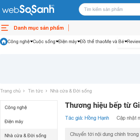
Danh mục sản phẩm
Công nghệ
Cuộc sống
Điện máy
Đồ thể thao
Mẹ và Bé
Revie
Trang chủ
Tin tức
Nhà cửa & Đời sống
Thương hiệu bếp từ Gi
Công nghệ
Tác giả: Hồng Hạnh
Cập nhật n
Điện máy
Chuyển tới nội dung chính trong 
Nhà cửa & Đời sống