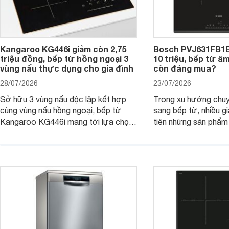
Kangaroo KG446i giảm còn 2,75
Bosch PVJ631FB1E
triệu đồng, bếp từ hồng ngoại 3
10 triệu, bếp từ â
vùng nấu thực dụng cho gia đình
còn đáng mua?
28/07/2026
23/07/2026
Sở hữu 3 vùng nấu độc lập kết hợp
Trong xu hướng chuy
cùng vùng nấu hồng ngoại, bếp từ
sang bếp từ, nhiều gi
Kangaroo KG446i mang tới lựa chọn
tiên những sản phẩm 
đáng cân nhắc cho nhu cầu nấu
nướng cao, độ bền t
nướng tại gia đình. Hiện sản phẩm
thương hiệu uy tín. 
cũng đang được giảm giá khá sâu tại
PVJ631FB1E là một 
nhiều cửa hàng, đại lý.
mẫu bếp đáp ứng tốt 