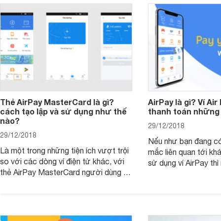
Thẻ AirPay MasterCard là gì?
AirPay là gì? Ví Air
cách tạo lập và sử dụng như thế
thanh toán những 
nào?
29/12/2018
29/12/2018
Nếu như bạn đang c
Là một trong những tiện ích vượt trội
mắc liên quan tới kh
so với các dòng ví điện tử khác, với
sử dụng ví AirPay thì
thẻ AirPay MasterCard người dùng sẽ
dưới đây có thể giúp
được sử dụng để thanh toán khi mua
sắm và sử dụng các dịch vụ từ nước
ngoài