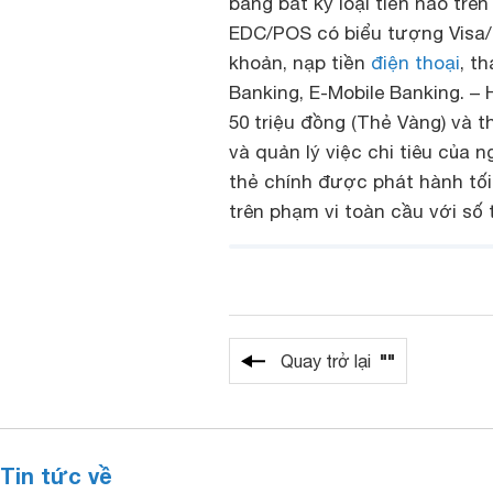
bằng bất kỳ loại tiền nào trên
EDC/POS có biểu tượng Visa/M
khoản, nạp tiền
điện thoại
, t
Banking, E-Mobile Banking. – 
50 triệu đồng (Thẻ Vàng) và t
và quản lý việc chi tiêu của 
thẻ chính được phát hành tối 
trên phạm vi toàn cầu với số t
""
Quay trở lại
Tin tức về