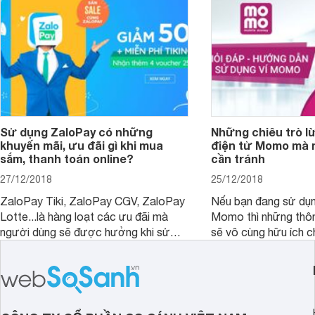
Sử dụng ZaloPay có những
Những chiêu trò lừ
khuyến mãi, ưu đãi gì khi mua
điện tử Momo mà 
sắm, thanh toán online?
cần tránh
27/12/2018
25/12/2018
ZaloPay Tiki, ZaloPay CGV, ZaloPay
Nếu bạn đang sử dụng
Lotte...là hàng loạt các ưu đãi mà
Momo thì những thôn
người dùng sẽ được hưởng khi sử
sẽ vô cùng hữu ích c
dụng ZaloPay thanh toán trên các
nền tảng mua sắm online.