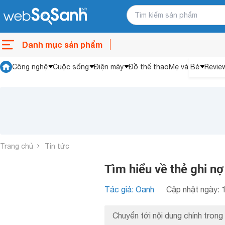
Danh mục sản phẩm
Công nghệ
Cuộc sống
Điện máy
Đồ thể thao
Mẹ và Bé
Revie
Trang chủ
Tin tức
Tìm hiểu về thẻ ghi n
Tác giả: Oanh
Cập nhật ngày: 
Chuyển tới nội dung chính trong 