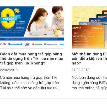
Cách đặt mua hàng trả góp bằng
Mở thẻ tín dụng B
thẻ tín dụng trên Tiki: có nên mua
cần điều kiện và t
trả góp trên Tiki không?
nào?
22/02/2019
21/02/2019
Có nên mua hàng trả góp trên Tiki
Nếu bạn đang có nhu
không, cách mua hàng trả góp trên
dụng ngân hàng BIDV 
Tiki như thế nào và các thủ tục ra
mở thẻ online sẽ giúp
sao, những thông tin dưới đây có thể
nhiều thời gian và c
giúp ích cho bạn.