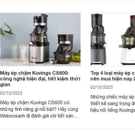
dưỡng chất từ trái cây yêu thích.
Cùng Websosanh.vn đi tìm hiểu những
tính năng hiện đại mà sản phẩm mang
lại nhé.
Máy ép chậm Kuvings CS600:
Top 4 loại máy ép 
công nghệ hiện đại, tiết kiệm thời
nên mua hiện nay 
gian
02/10/2023
02/10/2023
Những chiếc máy ép 
Máy ép chậm Kuvings CS600 có
thiết kế sang trọng 
những tính năng gì nổi bật? Hãy cùng
hiệu nổi tiếng Kuvi
Websosanh đi đánh giá chi tiết sản
giới thiệu dưới đây 
phẩm này trong bài viết dưới đây nhé.
hài lòng những khách