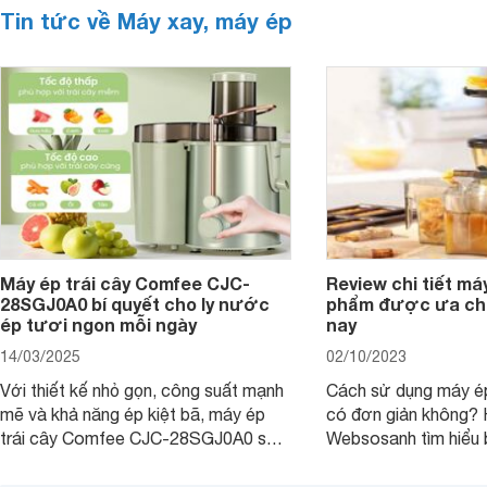
Tin tức về Máy xay, máy ép
Máy ép trái cây Comfee CJC-
Review chi tiết má
28SGJ0A0 bí quyết cho ly nước
phẩm được ưa chu
ép tươi ngon mỗi ngày
nay
14/03/2025
02/10/2023
Với thiết kế nhỏ gọn, công suất mạnh
Cách sử dụng máy ép
mẽ và khả năng ép kiệt bã, máy ép
có đơn giản không?
trái cây Comfee CJC-28SGJ0A0 sẽ
Websosanh tìm hiểu b
giúp bạn dễ dàng tạo ra những ly
để có thể sử dụng 
nước ép tươi ngon, giữ trọn vẹn
cách an toàn nhé!