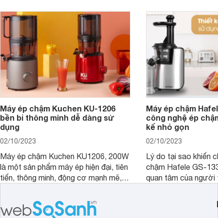
Máy ép chậm Kuchen KU-1206
Máy ép chậm Hafel
bền bỉ thông minh dễ dàng sử
công nghệ ép chậm 
dụng
kế nhỏ gọn
02/10/2023
02/10/2023
Máy ép chậm Kuchen KU1206, 200W
Lý do tại sao khiến 
là một sản phẩm máy ép hiện đại, tiên
chậm Hafele GS-13
tiến, thông minh, động cơ mạnh mẽ,
quan tâm của người 
dễ dàng vệ sinh đến từ Hàn Quốc mà
vậy? Cùng đánh giá
Websosanh muốn giới thiệu tới bạn
Hafele GS-133N qua 
chắc chắn bạn không nên bỏ qua.
đây để có câu trả lời