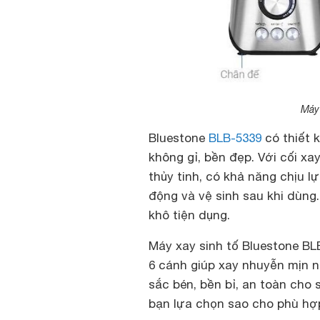
Máy
Bluestone
BLB-5339
có thiết 
không gỉ, bền đẹp. Với cối xa
thủy tinh, có khả năng chịu l
động và vệ sinh sau khi dùng
khô tiện dụng.
Máy xay sinh tố Bluestone BL
6 cánh giúp xay nhuyễn mịn n
sắc bén, bền bỉ, an toàn cho
bạn lựa chọn sao cho phù hợ