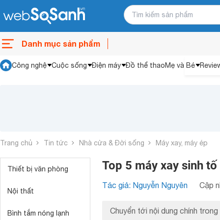
Danh mục sản phẩm
Công nghệ
Cuộc sống
Điện máy
Đồ thể thao
Mẹ và Bé
Revie
Trang chủ
Tin tức
Nhà cửa & Đời sống
Máy xay, máy ép
Top 5 máy xay sinh tố
Thiết bị văn phòng
Tác giả: Nguyễn Nguyên
Cập n
Nội thất
Chuyển tới nội dung chính trong 
Bình tắm nóng lạnh