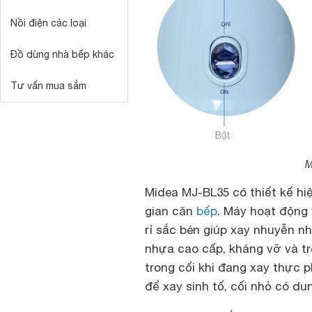
Nồi điện các loại
Đồ dùng nhà bếp khác
Tư vấn mua sắm
M
Midea MJ-BL35 có thiết kế hi
gian căn
bếp
. Máy hoạt động
rỉ sắc bén giúp xay nhuyễn n
nhựa cao cấp, kháng vỡ và t
trong cối khi đang xay thực ph
để xay sinh tố, cối nhỏ có dun