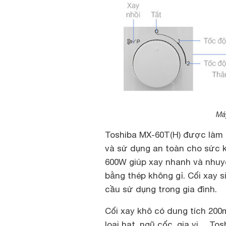
Máy
Toshiba MX-60T(H) được làm 
và sử dụng an toàn cho sức k
600W giúp xay nhanh và nhuyễ
bằng thép không gỉ. Cối xay s
cầu sử dụng trong gia đình.
Cối xay khô có dung tích 20
loại hạt, ngũ cốc, gia vị…
Tos