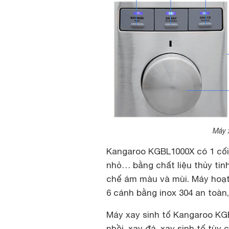
Máy 
Kangaroo KGBL1000X có 1 cối x
nhỏ… bằng chất liệu thủy tinh
chế ám màu và mùi. Máy hoạt
6 cánh bằng inox 304 an toà
Máy xay sinh tố Kangaroo KGB
nhồi, xay đá, xay sinh tố tùy