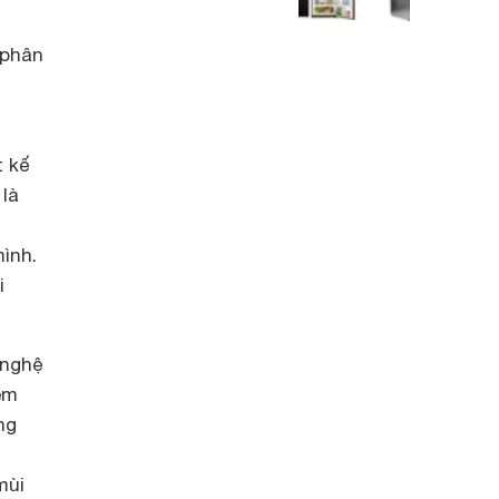
 phân
t kế
là
i
ình.
i
 nghệ
em
ng
mùi