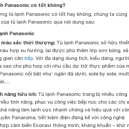
nh Panasonic có tốt không?
ợng tủ lạnh Panasonic có tốt hay không, chúng ta cùng
 của tủ lạnh Panasonic qua nội dung sau:
lạnh Panasonic
, màu sắc thời thượng:
Tủ lạnh Panasonic sở hữu thiế
màu hợp xu hướng, lại được phủ thêm lớp sơn bóng, sẽ 
g gian căn
bếp
. Với đa dạng dung tích, kiểu dáng, ngườ
a sao cho phù hợp với nhu cầu dự trữ thực phẩm của m
Panasonic nổi bật như: ngăn đá dưới, side by side, mult
ài,…
nh năng hữu ích:
Tủ lạnh Panasonic trang bị nhiều công
hiều tính năng, phục vụ công việc bếp núc cho các chị 
à khả năng làm lạnh cực nhanh chóng và hiệu quả với cô
uyền Panaroma; tiết kiệm điện đáng kể với công nghệ
ết hợp cảm biến Econavi thông minh; kháng khuẩn – khử 