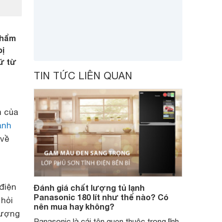
phẩm
bị
xứ từ
TIN TỨC LIÊN QUAN
m của
ạnh
 về
 điện
Đánh giá chất lượng tủ lạnh
Panasonic 180 lít như thế nào? Có
 hỏi
nên mua hay không?
lượng
Panasonic là cái tên quen thuộc trong lĩnh