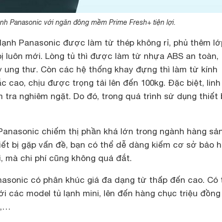
ạnh Panasonic với ngăn đông mềm Prime Fresh+ tiện lợi.
lạnh Panasonic được làm từ thép không rỉ, phủ thêm l
bị luôn mới. Lòng tủ thì được làm từ nhựa ABS an toàn,
 ung thư. Còn các hệ thống khay đựng thì làm từ kính
 cao, chịu được trọng tải lên đến 100kg. Đặc biệt, linh
 tra nghiêm ngặt. Do đó, trong quá trình sử dụng thiết 
anasonic chiếm thị phần khá lớn trong ngành hàng sả
thiết bị gặp vấn đề, bạn có thể dễ dàng kiếm cơ sở bảo 
, mà chi phí cũng không quá đắt.
asonic có phân khúc giá đa dạng từ thấp đến cao. Có 
với các model tủ lạnh mini, lên đến hàng chục triệu đồng
u,…