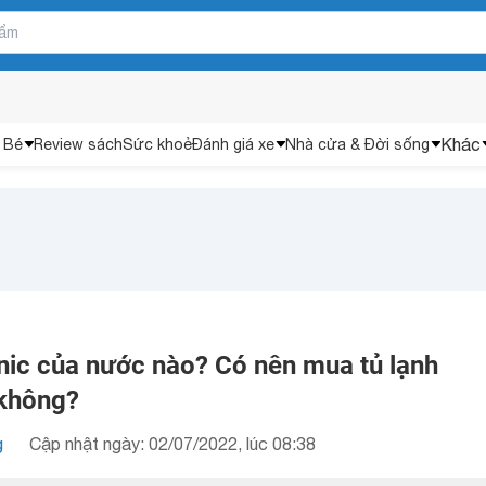
Khác
 Bé
Review sách
Sức khoẻ
Đánh giá xe
Nhà cửa & Đời sống
nic của nước nào? Có nên mua tủ lạnh
 không?
g
Cập nhật ngày: 02/07/2022, lúc 08:38