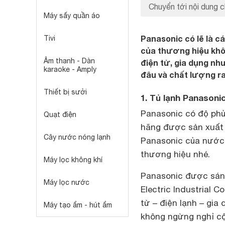
Chuyển tới nội dung c
Máy sấy quần áo
Panasonic có lẽ là c
Tivi
của thương hiệu khôn
Âm thanh - Dàn
điện tử, gia dụng như
karaoke - Amply
đâu và chất lượng r
Thiết bị sưởi
1. Tủ lạnh Panason
Panasonic có độ phủ
Quạt điện
hãng được sản xuất 
Cây nước nóng lạnh
Panasonic của nước n
thương hiệu nhé.
Máy lọc không khí
Panasonic được sáng
Máy lọc nước
Electric Industrial C
tử – điện lạnh – gia 
Máy tạo ẩm - hút ẩm
không ngừng nghỉ cộ