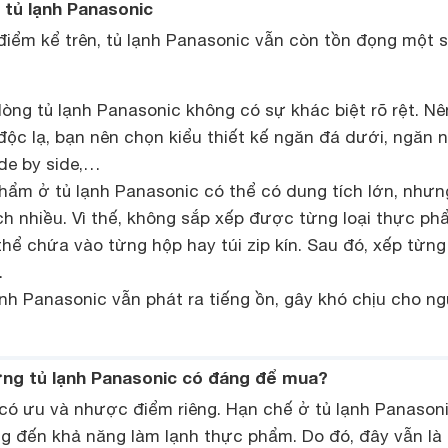
 tủ lạnh Panasonic
iểm kể trên, tủ lạnh Panasonic vẫn còn tồn đọng một 
òng tủ lạnh Panasonic không có sự khác biệt rõ rệt. N
ộc lạ, bạn nên chọn kiểu thiết kế ngăn đá dưới, ngăn 
de by side,…
ẩm ở tủ lạnh Panasonic có thể có dung tích lớn, nhưng
h nhiều. Vì thế, không sắp xếp được từng loại thực ph
 thể chứa vào từng hộp hay túi zip kín. Sau đó, xếp từng
.
ạnh Panasonic vẫn phát ra tiếng ồn, gây khó chịu cho n
ượng tủ lạnh Panasonic có đáng để mua?
ó ưu và nhược điểm riêng. Hạn chế ở tủ lạnh Panason
 đến khả năng làm lạnh thực phẩm. Do đó, đây vẫn là 