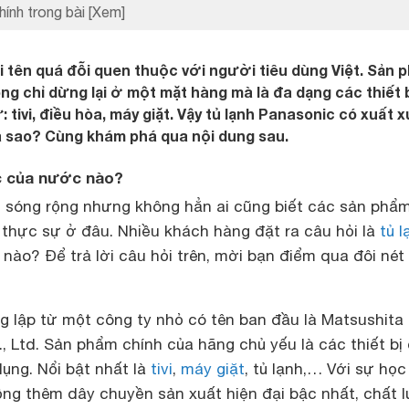
hính trong bài
[Xem]
ái tên quá đỗi quen thuộc với người tiêu dùng Việt. Sản 
g chỉ dừng lại ở một mặt hàng mà là đa dạng các thiết 
: tivi, điều hòa, máy giặt. Vậy tủ lạnh Panasonic có xuất 
a sao? Cùng khám phá qua nội dung sau.
ic của nước nào?
 sóng rộng nhưng không hẳn ai cũng biết các sản phẩ
thực sự ở đâu. Nhiều khách hàng đặt ra câu hỏi là
tủ l
ào? Để trả lời câu hỏi trên, mời bạn điểm qua đôi nét
 lập từ một công ty nhỏ có tên ban đầu là Matsushita
o., Ltd. Sản phẩm chính của hãng chủ yếu là các thiết bị
dụng. Nổi bật nhất là
tivi
,
máy giặt
, tủ lạnh,… Với sự học
ng thêm dây chuyền sản xuất hiện đại bậc nhất, chất 