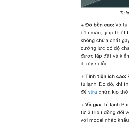
Tủ l
+ Độ bền cao:
Vỏ tủ 
bền màu, giúp thiết 
không chứa chất gây
cường lực có độ chắc
được lắp đặt và kiểm
ít xảy ra lỗi.
+ Tính tiện ích cao:
P
tủ lạnh. Do đó, khi 
để
sữa
chữa kịp thời
+ Về giá:
Tủ lạnh Pan
từ 3 triệu đồng đối 
với model nhập khẩ