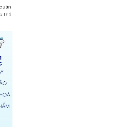
 quản
ó thể