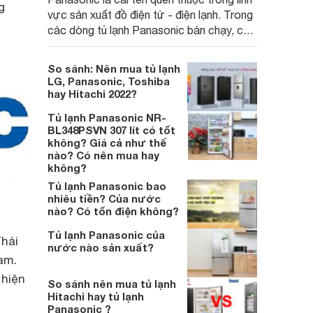
g
vực sản xuất đồ điện tử - điện lạnh. Trong
các dòng tủ lạnh Panasonic bán chạy, có
tủ lạnh Panasonic 180 lít. Cùng tìm hiểu
chất lượng thiết bị và giải đáp câu hỏi có
So sánh: Nên mua tủ lạnh
nên mua hay không qua nội dung sau đây
LG, Panasonic, Toshiba
nhé.
hay Hitachi 2022?
Tủ lạnh Panasonic NR-
BL348PSVN 307 lít có tốt
không? Giá cả như thế
nào? Có nên mua hay
không?
Tủ lạnh Panasonic bao
nhiêu tiền? Của nước
nào? Có tốn điện không?
Tủ lạnh Panasonic của
Thái
nước nào sản xuất?
am.
 hiện
So sánh nên mua tủ lạnh
Hitachi hay tủ lạnh
Panasonic ?