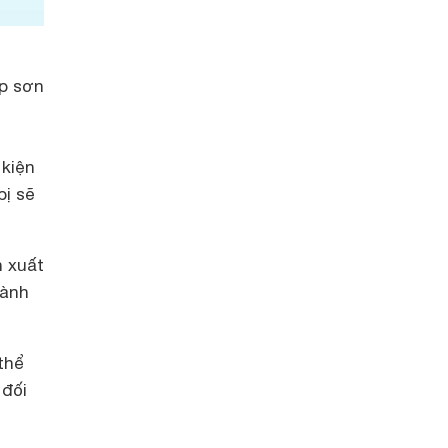
ớp sơn
 kiện
bị sẽ
n xuất
hành
thể
 đối