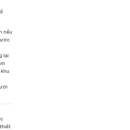
số
ên nếu
nước
 lại
ẩm
 khu
gười
ic
thiết