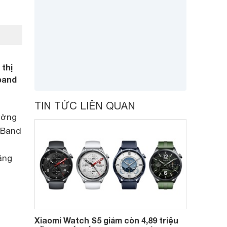
 thị
band
TIN TỨC LIÊN QUAN
rường
 Band
ăng
Xiaomi Watch S5 giảm còn 4,89 triệu