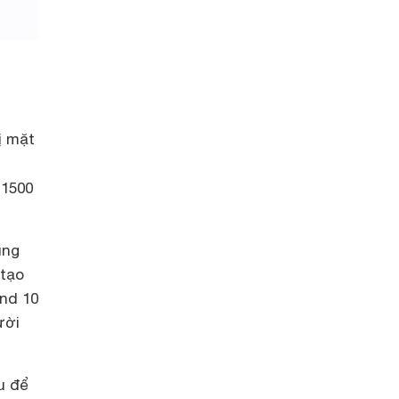
ị mặt
 1500
ũng
 tạo
nd 10
ười
u để