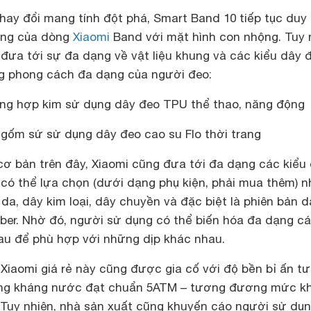
ay đổi mang tính đột phá, Smart Band 10 tiếp tục duy t
ưng của dòng
Xiaomi
Band với mặt hình con nhộng. Tuy 
 đưa tới sự đa dạng về vật liệu khung và các kiểu dây 
 phong cách đa dạng của người đeo:
ng hợp kim sử dụng dây đeo TPU thể thao, năng động
gốm sứ sử dụng dây đeo cao su Flo thời trang
cơ bản trên đây, Xiaomi cũng đưa tới đa dạng các kiểu
có thể lựa chọn (dưới dạng phụ kiện, phải mua thêm) 
 da, dây kim loại, dây chuyền và đặc biệt là phiên bản d
bber. Nhờ đó, người sử dụng có thể biến hóa đa dạng c
u để phù hợp với những dịp khác nhau.
Xiaomi giá rẻ này cũng được gia cố với độ bền bỉ ấn t
ăng kháng nước đạt chuẩn 5ATM – tương đương mức k
Tuy nhiên, nhà sản xuất cũng khuyến cáo người sử dụ