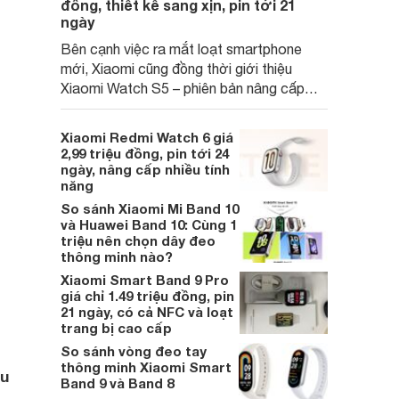
đồng, thiết kế sang xịn, pin tới 21
ngày
Bên cạnh việc ra mắt loạt smartphone
mới, Xiaomi cũng đồng thời giới thiệu
Xiaomi Watch S5 – phiên bản nâng cấp
mới nhất của dòng đồng hồ thông minh
cao cấp Watch S.
Xiaomi Redmi Watch 6 giá
2,99 triệu đồng, pin tới 24
ngày, nâng cấp nhiều tính
năng
So sánh Xiaomi Mi Band 10
và Huawei Band 10: Cùng 1
triệu nên chọn dây đeo
thông minh nào?
Xiaomi Smart Band 9 Pro
giá chỉ 1.49 triệu đồng, pin
21 ngày, có cả NFC và loạt
trang bị cao cấp
So sánh vòng đeo tay
thông minh Xiaomi Smart
ểu
Band 9 và Band 8