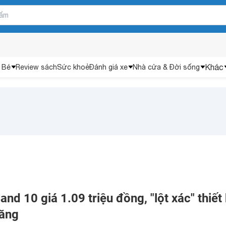
Khác
 Bé
Review sách
Sức khoẻ
Đánh giá xe
Nhà cửa & Đời sống
nd 10 giá 1.09 triệu đồng, "lột xác" thiết 
năng