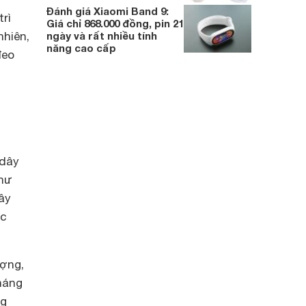
Đánh giá Xiaomi Band 9:
rì
Giá chỉ 868.000 đồng, pin 21
nhiên,
ngày và rất nhiều tính
năng cao cấp
đeo
 dây
như
ây
ác
ượng,
háng
ng