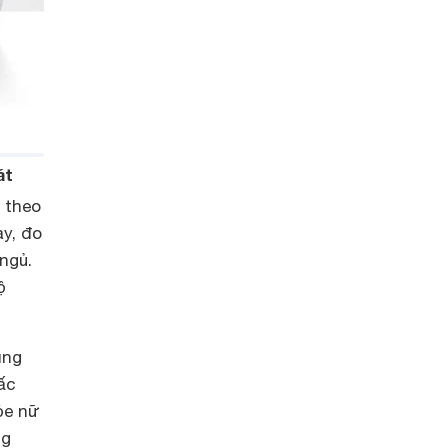
át
 theo
ày, đo
ngủ.
ộ
ùng
ấc
ỏe nữ
ng