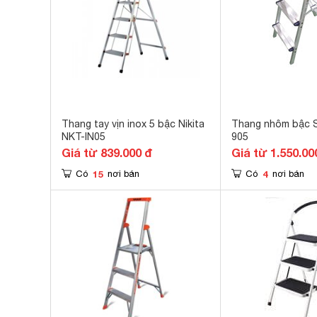
Thang tay vịn inox 5 bậc Nikita
Thang nhôm bậc S
NKT-IN05
905
Giá từ 839.000 đ
Giá từ 1.550.00
15
4
Có
nơi bán
Có
nơi bán