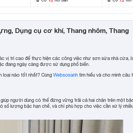
10
12
Có
nơi bán
Có
nơi
dựng, Dụng cụ cơ khí, Thang nhôm, Thang
c vị trí cao để thực hiện các công việc như sơn sửa nhà cửa, l
c đang ngày càng được sử dụng phổ biến.
ọn loại nào tốt nhất? Cùng
Websosanh
tìm hiểu và cho mình câu t
 giúp người dùng có thể đứng vững trãi cả hai chân trên một bậ
 số lượng bậc hạn chế, và chỉ phù hợp cho việc cần xử lý nhiề