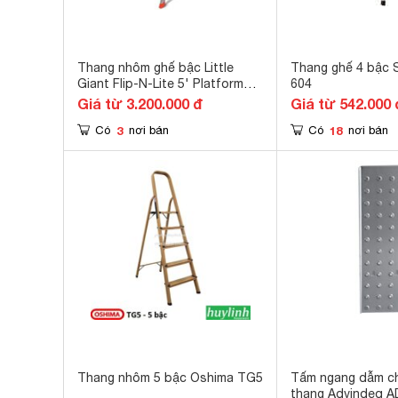
Thang nhôm ghế bậc Little
Thang ghế 4 bậc
Giant Flip-N-Lite 5' Platform
604
Ladder
Giá từ 3.200.000 đ
Giá từ 542.000 
3
18
Có
nơi bán
Có
nơi bán
Thang nhô​m 5 bậc Oshima TG5
Tấm ngang dẫm c
thang Advindeq 