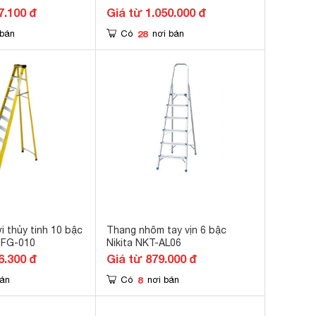
7.100 đ
Giá từ 1.050.000 đ
28
 bán
Có
nơi bán
i thủy tinh 10 bậc
Thang nhôm tay vịn 6 bậc
DFG-010
Nikita NKT-AL06
6.300 đ
Giá từ 879.000 đ
8
bán
Có
nơi bán