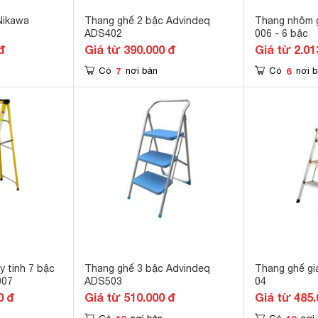
Nikawa
Thang ghế 2 bậc Advindeq
Thang nhôm 
ADS402
006 - 6 bậc
đ
Giá từ 390.000 đ
Giá từ 2.01
7
6
Có
nơi bán
Có
nơi 
y tinh 7 bậc
Thang ghế 3 bậc Advindeq
Thang ghế gi
007
ADS503
04
0 đ
Giá từ 510.000 đ
Giá từ 485.