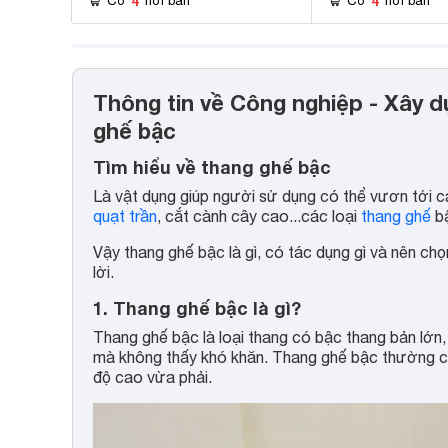
4
4
Có
nơi bán
Có
nơi bán
Thông tin về Công nghiệp - Xây 
ghế bậc
Tìm hiểu về thang ghế bậc
Là vật dụng giúp người sử dụng có thể vươn tới cá
quạt trần
, cắt cành cây cao...các loại
thang ghế
bậ
Vậy thang ghế bậc là gì, có tác dụng gì và nên ch
lời.
1. Thang ghế bậc là gì?
Thang ghế bậc là loại thang có bậc thang bản lớn,
mà không thấy khó khăn. Thang ghế bậc thường có
độ cao vừa phải.