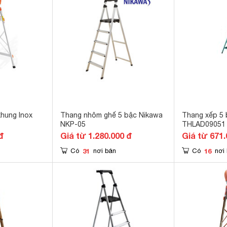
hung Inox
Thang nhôm ghế 5 bậc Nikawa
Thang xếp 5 
NKP-05
THLAD09051
đ
Giá từ 1.280.000 đ
Giá từ 671.
31
16
Có
nơi bán
Có
nơi