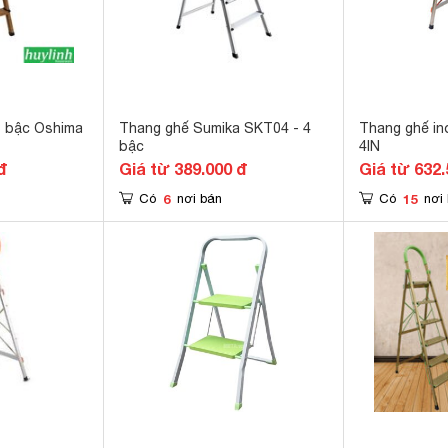
 bậc Oshima
Thang ghế Sumika SKT04 - 4
Thang ghế i
bậc
4IN
đ
Giá từ 389.000 đ
Giá từ 632.
6
15
Có
nơi bán
Có
nơi