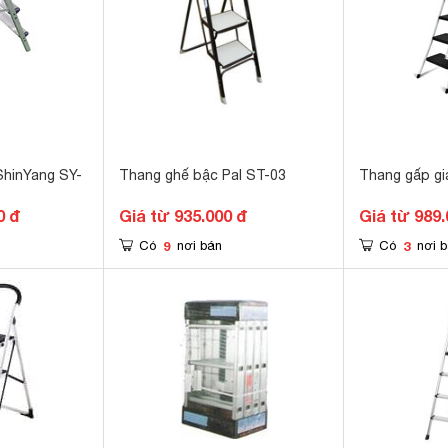
hinYang SY-
Thang ghế bậc Pal ST-03
Thang gấp gi
0 đ
Giá từ 935.000 đ
Giá từ 989.
9
3
Có
nơi bán
Có
nơi 