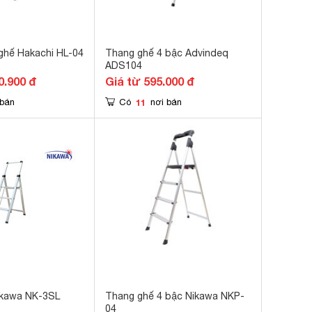
ghế Hakachi HL-04
Thang ghế 4 bậc Advindeq
ADS104
0.900 đ
Giá từ 595.000 đ
11
 bán
Có
nơi bán
ikawa NK-3SL
Thang ghế 4 bậc Nikawa NKP-
04