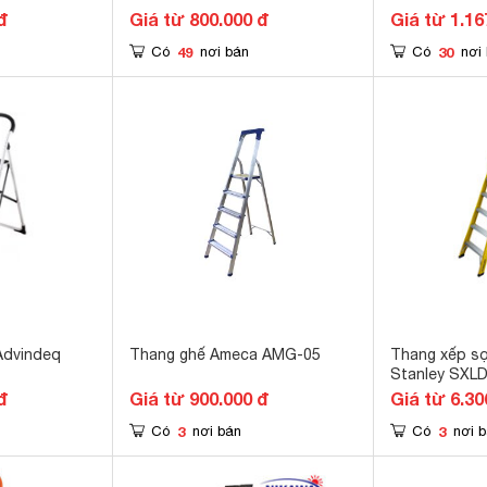
đ
Giá từ 800.000 đ
Giá từ 1.16
49
30
Có
nơi bán
Có
nơi
Advindeq
Thang ghế Ameca AMG-05
Thang xếp sợ
Stanley SXL
đ
Giá từ 900.000 đ
Giá từ 6.30
3
3
Có
nơi bán
Có
nơi 