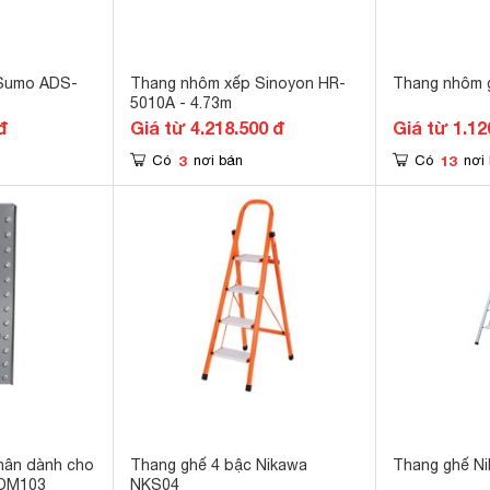
 Sumo ADS-
Thang nhôm xếp Sinoyon HR-
Thang nhôm 
5010A - 4.73m
đ
Giá từ 4.218.500 đ
Giá từ 1.12
3
13
Có
nơi bán
Có
nơi
hân dành cho
Thang ghế 4 bậc Nikawa
Thang ghế N
ADM103
NKS04