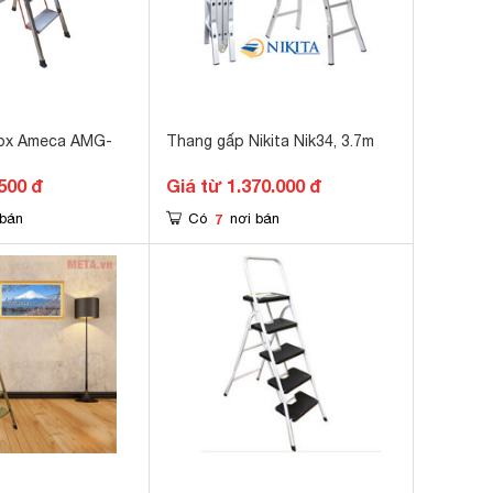
nox Ameca AMG-
Thang gấp Nikita Nik34, 3.7m
500 đ
Giá từ 1.370.000 đ
7
 bán
Có
nơi bán