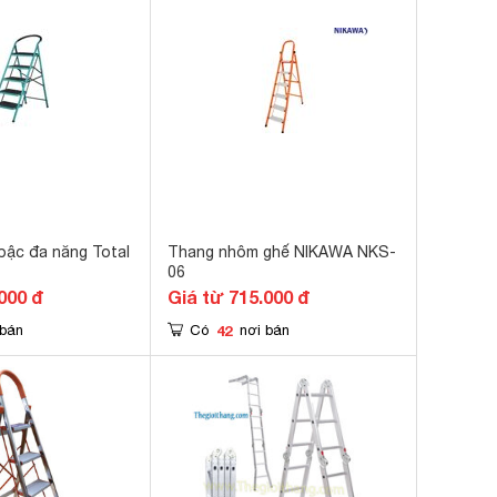
bậc đa năng Total
Thang nhôm ghế NIKAWA NKS-
06
000 đ
Giá từ 715.000 đ
42
 bán
Có
nơi bán