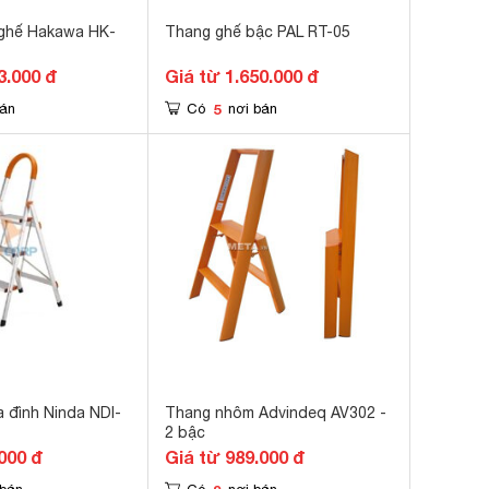
ghế Hakawa HK-
Thang ghế bậc PAL RT-05
3.000 đ
Giá từ 1.650.000 đ
5
bán
Có
nơi bán
a đình Ninda NDI-
Thang nhôm Advindeq AV302 -
2 bậc
000 đ
Giá từ 989.000 đ