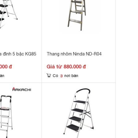
a đình 5 bậc KG85
Thang nhôm Ninda ND-R04
000 đ
Giá từ 880.000 đ
3
bán
Có
nơi bán