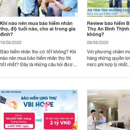
Khi nào nên mua bảo hiểm nhân
Review bảo hiểm B
thọ, độ tuổi nào, cho ai trong gia
Thọ An Bình Thịnh
đình?
không?
18/06/2020
08/06/2020
Bảo hiểm nhân thọ có tốt không? Khi
Với phương châm ma
nào nên mua bảo hiểm nhân thọ thì
hàng những quyền lợi
tốt nhất? Đây là những câu hỏi được
mức phí hợp lý nhất,
rất nhiều khách hàng quan tâm và
đã nỗ lực triển khai 
muốn được giải đáp khi tìm hiểu về
chất lượng. Trong đó
bảo hiểm nhân thọ. Để có được câu
thọ An Bình Thịnh Vư
trả lời chính xác nhất, bạn hãy tham
sự quan tâm và lựa 
khảo bài viết này.