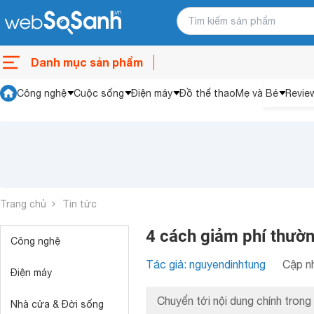
Danh mục sản phẩm
Công nghệ
Cuộc sống
Điện máy
Đồ thể thao
Mẹ và Bé
Revie
Trang chủ
Tin tức
4 cách giảm phí thườn
Công nghệ
Tác giả: nguyendinhtung
Cập nh
Điện máy
Chuyển tới nội dung chính trong 
Nhà cửa & Đời sống