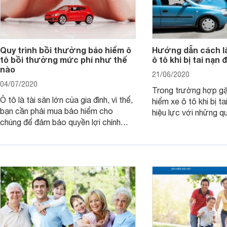
Quy trình bồi thường bảo hiểm ô
Hướng dẫn cách lấ
tô bồi thường mức phí như thế
ô tô khi bị tai nạn 
nào
21/06/2020
04/07/2020
Trong trường hợp gặ
Ô tô là tài sản lớn của gia đình, vì thế,
hiểm xe ô tô khi bị t
bạn cần phải mua bảo hiểm cho
hiệu lực với những q
chúng để đảm bảo quyền lợi chính
riêng cho người tham
đáng nếu gặp sự cố hay tai nạn. Vậy
quá trình đền bù tổn
đối tượng, phạm vi, phí bảo hiểm như
quy định khi tham gi
thế nào? Quy trình bồi thường bảo
hiểm này sẽ giúp bạ
hiểm ô tô ra sao?
ích tối ưu.