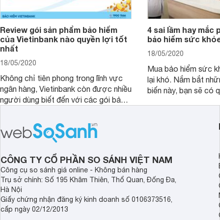
Review gói sản phẩm bảo hiểm
4 sai lầm hay mắc 
của Vietinbank nào quyền lợi tốt
bảo hiểm sức khỏ
nhất
18/05/2020
18/05/2020
Mua bảo hiểm sức k
Không chỉ tiên phong trong lĩnh vực
lại khó. Nắm bắt nhữ
ngân hàng, Vietinbank còn được nhiều
biến này, bạn sẽ có 
người dùng biết đến với các gói bảo
đắn nhất khi mua các
hiểm sức khỏe tiện lợi. Vậy sản phẩm
phù hợp cho bản thân
bảo hiểm của Vietinbank nào bạn nên
sở hữu nhất? Cùng đi tìm đáp án
trong bài viết sau đây.
CÔNG TY CỔ PHẦN SO SÁNH VIỆT NAM
Công cụ so sánh giá online - Không bán hàng
Trụ sở chính: Số 195 Khâm Thiên, Thổ Quan, Đống Đa,
Hà Nội
Giấy chứng nhận đăng ký kinh doanh số 0106373516,
cấp ngày 02/12/2013