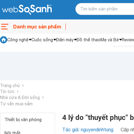
Danh mục sản phẩm
Công nghệ
Cuộc sống
Điện máy
Đồ thể thao
Mẹ và Bé
Revie
Trang chủ
Tin tức
Nhà cửa & Đời sống
Tư vấn mua sắm
4 lý do "thuyết phục"
Thiết bị văn phòng
Tác giả: nguyendinhtung
Cập nh
Nội thất