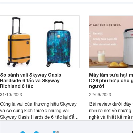
ngay trong bài viết sau.
hơn về dòng máy này
So sánh vali Skyway Oasis
Máy làm sữa hạt m
Hardside 6 tấc và Skyway
D28 phù hợp cho gi
Richland 6 tấc
người
31/10/2023
22/09/2023
Cùng là vali của thương hiệu Skyway
Bài review dưới đây 
và có cùng kích thước nhưng vali
nhìn rõ nét về những 
Skyway Oasis Hardside 6 tấc lại đắt
nghệ và thiết kế mà
hơn Vali Skyway Richland 6 tấc tận 1
Seka LN-D28 sở hữu
triệu đồng.
thể đưa ra quyết địn