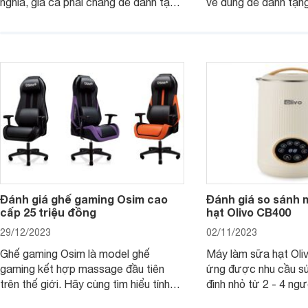
nghĩa, giá cả phải chăng để dành tặng
về dùng để dành tặng
cho người thân, bạn bè, đồng nghiệp.
bè hoặc để chưng tr
Hãy để Websosanh.vn giới thiệu cho
tiên. Trong bài viết
bạn 7 mẫu hộp quà Tết giá tầm 300k
sẽ giới thiệu cho bạ
- 500k đẹp mắt nhé.
2025 mới vừa sang, 
mua sắm cuối năm.
Đánh giá ghế gaming Osim cao
Đánh giá so sánh 
cấp 25 triệu đồng
hạt Olivo CB400
29/12/2023
02/11/2023
Ghế gaming Osim là model ghế
Máy làm sữa hạt Ol
gaming kết hợp massage đầu tiên
ứng được nhu cầu sử
trên thế giới. Hãy cùng tìm hiểu tính
đình nhỏ từ 2 - 4 ng
năng và chất lượng của sản phẩm
qua bài đánh giá dướ