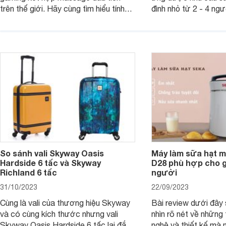
trên thế giới. Hãy cùng tìm hiểu tính
đình nhỏ từ 2 - 4 ng
năng và chất lượng của sản phẩm
qua bài đánh giá dướ
ngay trong bài viết sau.
hơn về dòng máy này
So sánh vali Skyway Oasis
Máy làm sữa hạt m
Hardside 6 tấc và Skyway
D28 phù hợp cho gi
Richland 6 tấc
người
31/10/2023
22/09/2023
Cùng là vali của thương hiệu Skyway
Bài review dưới đây 
và có cùng kích thước nhưng vali
nhìn rõ nét về những 
Skyway Oasis Hardside 6 tấc lại đắt
nghệ và thiết kế mà