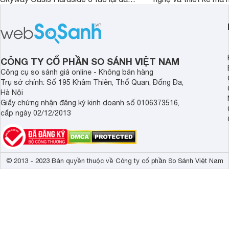
hơn Vali Skyway Richland 6 tấc tận 1
Seka LN-D28 sở hữu
triệu đồng.
thể đưa ra quyết địn
CÔNG TY CỔ PHẦN SO SÁNH VIỆT NAM
Công cụ so sánh giá online - Không bán hàng
Trụ sở chính: Số 195 Khâm Thiên, Thổ Quan, Đống Đa,
Hà Nội
Giấy chứng nhận đăng ký kinh doanh số 0106373516,
cấp ngày 02/12/2013
© 2013 - 2023 Bản quyền thuộc về Công ty cổ phần So Sánh Việt Nam