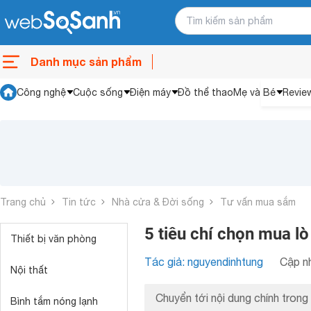
Danh mục sản phẩm
Công nghệ
Cuộc sống
Điện máy
Đồ thể thao
Mẹ và Bé
Revie
Trang chủ
Tin tức
Nhà cửa & Đời sống
Tư vấn mua sắm
5 tiêu chí chọn mua l
Thiết bị văn phòng
Tác giả: nguyendinhtung
Cập nh
Nội thất
Chuyển tới nội dung chính trong 
Bình tắm nóng lạnh