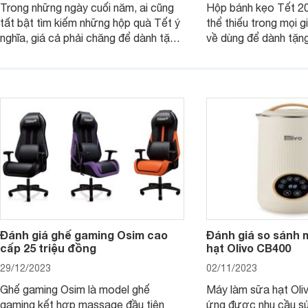
Trong những ngày cuối năm, ai cũng
Hộp bánh kẹo Tết 20
tất bật tìm kiếm những hộp quà Tết ý
thể thiếu trong mọi g
nghĩa, giá cả phải chăng để dành tặng
về dùng để dành tặng
cho người thân, bạn bè, đồng nghiệp.
bè hoặc để chưng tr
Hãy để Websosanh.vn giới thiệu cho
tiên. Trong bài viết
bạn 7 mẫu hộp quà Tết giá tầm 300k
sẽ giới thiệu cho bạ
- 500k đẹp mắt nhé.
2025 mới vừa sang, 
mua sắm cuối năm.
Đánh giá ghế gaming Osim cao
Đánh giá so sánh 
cấp 25 triệu đồng
hạt Olivo CB400
29/12/2023
02/11/2023
Ghế gaming Osim là model ghế
Máy làm sữa hạt Ol
gaming kết hợp massage đầu tiên
ứng được nhu cầu sử