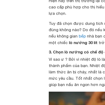
Hiện nay trên thị trường lại 
cao cấp phù hợp cho thị hiếu
lựa chọn.
Tuy đã chọn được dung tích 
đúng không nào? Do đó nếu kh
nếu không gian
bếp
nhà bạn c
lò nướng 30 lít
một chiếc
trở
3. Chọn lò nướng có chế độ 
Vì sao ư ? Bởi vì nhiệt độ lò
thành phẩm của bạn. Nhiệt độ
làm thức ăn bị cháy, nhất là 
mức yêu cầu. Tốt nhất chọn l
giúp bạn nấu ăn ngon hơn ng