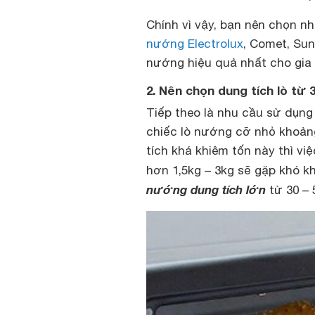
Chính vì vậy, bạn nên chọn n
nướng Electrolux
, Comet, Su
nướng hiệu quả nhất cho gia 
2. Nên chọn dung tích lò từ 30
Tiếp theo là nhu cầu sử dụng 
chiếc lò nướng cỡ nhỏ khoảng 1
tích khá khiêm tốn này thì vi
hơn 1,5kg – 3kg sẽ gặp khó k
nướng dung tích lớn
từ 30 – 5