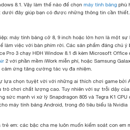
ndows 8.1. Vậy làm thế nào để chọn
máy tính bảng
phù 
t dưới đây giúp bạn có được những thông tin cần thiết.
iệp
: máy tính bảng cỡ 8, 9 inch hoặc lớn hơn là một sự 
hể làm việc với bàn phím rời. Các sản phẩm đáng chú ý
ce Pro 3 chạy HĐH Window 8.1 đi kèm Microsoft Office 
ir
2 với phần mềm iWork miễn phí, hoặc Samsung Gala
út cảm ứng tăng cường tác vụ đa nhiệm.
ự lựa chọn tuyệt vời với những ai thích chơi game bởi 
 trò chơi chất lượng cao. Tuy nhiên với sự trỗi dậy củ
ng sức mạnh vi xử lý Snapdragon 805 và Tegra K1 CPU
ho máy tính bảng Android, trong đó tiêu biểu là Nvidia
 trẻ em:
các bậc cha mẹ luôn muốn kiểm soát con em 