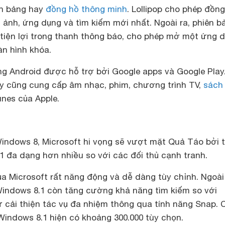
nh bảng hay
đồng hồ thông minh
. Lollipop cho phép đồn
h ảnh, ứng dụng và tìm kiếm mới nhất. Ngoài ra, phiên b
 tiện lợi trong thanh thông báo, cho phép mở một ứng 
àn hình khóa.
ng Android được hỗ trợ bởi Google apps và Google Play
ay cũng cung cấp âm nhạc, phim, chương trình TV,
sách
unes của Apple.
Windows 8, Microsoft hi vọng sẽ vượt mặt Quả Táo bởi t
1 đa dạng hơn nhiều so với các đối thủ cạnh tranh.
của Microsoft rất năng động và dễ dàng tùy chỉnh. Ngoài
 Windows 8.1 còn tăng cường khả năng tìm kiếm so với
 cải thiện tác vụ đa nhiệm thông qua tính năng Snap. 
indows 8.1 hiện có khoảng 300.000 tùy chọn.