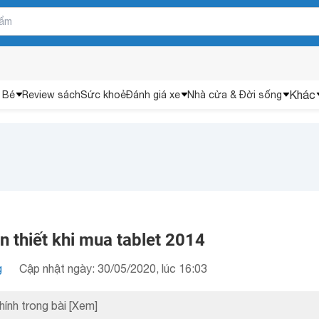
Khác
 Bé
Review sách
Sức khoẻ
Đánh giá xe
Nhà cửa & Đời sống
n thiết khi mua tablet 2014
g
Cập nhật ngày: 30/05/2020, lúc 16:03
hính trong bài
[Xem]