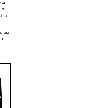
azon
với
chia
o giải
sự