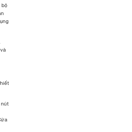
g bộ
ản
dụng
.
và
hiết
 nút
Cửa