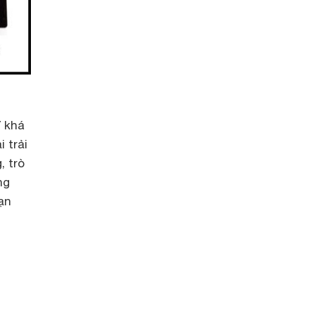
7 khá
 trải
, trò
ng
ạn