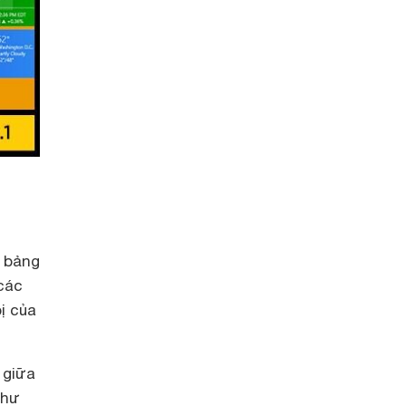
h bảng
các
ị của
 giữa
như