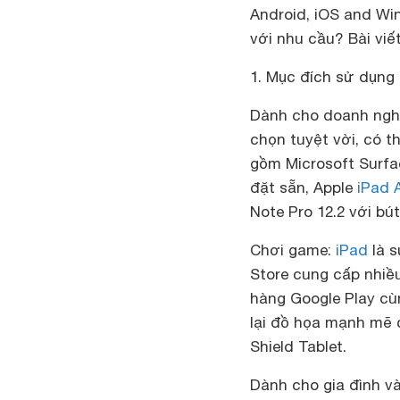
Android, iOS and Wi
với nhu cầu? Bài viế
1. Mục đích sử dụng
Dành cho doanh ngh
chọn tuyệt vời, có t
gồm Microsoft Surfa
đặt sẵn, Apple
iPad A
Note Pro 12.2 với b
Chơi game:
iPad
là s
Store cung cấp nhiều
hàng Google Play cù
lại đồ họa mạnh mẽ c
Shield Tablet.
Dành cho gia đình và