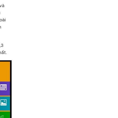
 và
u
oài
n
,3
hất.