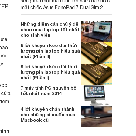
sóng trên một màn hình lớn Asus đã cho ra
hợp
mắt chiếc Asus FonePad 7 Dual Sim 2
trong 1 sở hữu nhiều tính năng hiện đại hỗ
trợ tối đa cho người dùng.
Những điểm cần chú ý để
chọn mua laptop tốt nhất
cho sinh viên
lựa
9 lời khuyên kéo dài thời
 bao
lượng pin laptop hiệu quả
cài
nhất (Phần II)
xy
9 lời khuyên kéo dài thời
lượng pin laptop hiệu quả
nhất (Phần I)
App
7 máy tính PC nguyên bộ
a cửa
tốt nhất năm 2014
 đem
4 lời khuyên chân thành
cho những ai muốn mua
Macbook cũ
mình