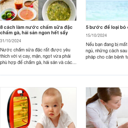
8 cách làm nước chấm sữa đặc
5 bước để loại bỏ
chấm gà, hải sản ngon hết sẩy
15/10/2024
31/10/2024
Nếu bạn đang bị mất
Nước chấm sữa đặc rất được yêu
ngủ, những cách sau 
thích với vị cay, mặn, ngọt vừa phải
pháp cho căn bệnh 
phù hợp để chấm gà, hải sản và các
giản mà lại rất nguy 
loại trứng. Lưu ngay 8 cách làm nước
chấm sữa đặc thần thánh sau giúp x2
vị ngon món ăn.