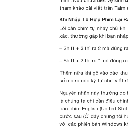
b
mình. Nếu chưa biết vệ sinh
tham khảo bài viết trên Taimi
Khi Nhập Tổ Hợp Phím Lại R
Lỗi bàn phím tự nhảy chữ khi 
xác, thường gặp khi bạn nhậ
– Shift + 3 thì ra £ mà đúng ra
– Shift + 2 thì ra ” mà đúng ra
Thêm nữa khi gõ vào các khu vự
số mà ra các ký tự chữ viết rấ
Nguyên nhân này thường do b
là chúng ta chỉ cần điều chỉn
bàn phím English (United Sta
bước sau (Ở đây chúng tôi h
với các phiên bản Windows k