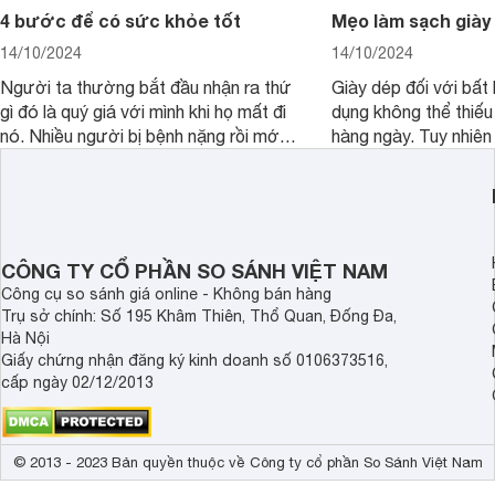
4 bước để có sức khỏe tốt
Mẹo làm sạch giày
14/10/2024
14/10/2024
Người ta thường bắt đầu nhận ra thứ
Giày dép đối với bất 
gì đó là quý giá với mình khi họ mất đi
dụng không thể thiếu
nó. Nhiều người bị bệnh nặng rồi mới
hàng ngày. Tuy nhiên 
bắt đầu nhận ra sức khỏe là thứ quý
độ bền cũng như sự 
giá nhất. Hãy chăm sóc sức khỏe của
giày bạn cần phải vệ
mình mỗi ngày theo cách khoa học
cách.
nhất để có một cuộc sống tốt đẹp và
hạnh phúc hơn.
CÔNG TY CỔ PHẦN SO SÁNH VIỆT NAM
Công cụ so sánh giá online - Không bán hàng
Trụ sở chính: Số 195 Khâm Thiên, Thổ Quan, Đống Đa,
Hà Nội
Giấy chứng nhận đăng ký kinh doanh số 0106373516,
cấp ngày 02/12/2013
© 2013 - 2023 Bản quyền thuộc về Công ty cổ phần So Sánh Việt Nam