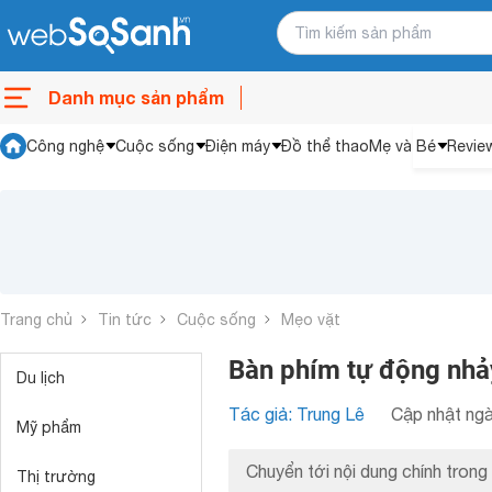
Danh mục sản phẩm
Công nghệ
Cuộc sống
Điện máy
Đồ thể thao
Mẹ và Bé
Revie
Trang chủ
Tin tức
Cuộc sống
Mẹo vặt
Bàn phím tự động nhả
Du lịch
Tác giả: Trung Lê
Cập nhật ngà
Mỹ phẩm
Chuyển tới nội dung chính trong 
Thị trường