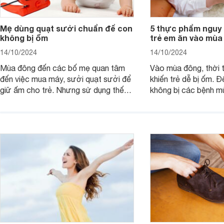
Mẹ dùng quạt sưởi chuẩn để con
5 thực phẩm nguy 
không bị ốm
trẻ em ăn vào mùa
14/10/2024
14/10/2024
Mùa đông đến các bố mẹ quan tâm
Vào mùa đông, thời t
đến việc mua máy, sưởi quạt sưởi để
khiến trẻ dễ bị ốm. Đ
giữ ấm cho trẻ. Nhưng sử dụng thế
không bị các bệnh 
nào cho đúng cách, khi nào thì trẻ đủ
không nên cho con ă
ấm là việc không đơn giản.
phẩm có tính hàn.