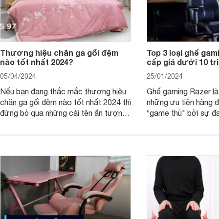
Thương hiệu chăn ga gối đệm
Top 3 loại ghế ga
nào tốt nhất 2024?
cấp giá dưới 10 tr
05/04/2024
25/01/2024
Nếu bạn đang thắc mắc thương hiệu
Ghế gaming Razer là
chăn ga gối đệm nào tốt nhất 2024 thì
những ưu tiên hàng đ
đừng bỏ qua những cái tên ấn tượng
“game thủ" bởi sự đa
như: Sagatex, Sông Hồng, Amando,
dáng và có nhiều lự
Hanvico, Canada, Everon, Dunlopillo,
dưới 10 triệu đồng.
Everhome… Cùng khám phá chi tiết
ưu điểm của từng thương hiệu chăn
ga gối đệm để biết tại sao nên mua
nhé!