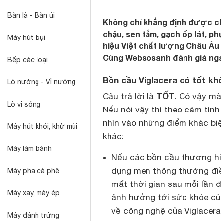
Bàn là - Bàn ủi
Không chỉ khẳng định được chấ
chậu, sen tắm, gạch ốp lát, 
Máy hút bụi
hiệu Việt chất lượng Châu Âu 
Cùng Websosanh đánh giá nga
Bếp các loại
Bồn cầu Viglacera có tốt kh
Lò nướng - Vỉ nướng
TỐT
Câu trả lời là
. Có vậy mà
Lò vi sóng
Nếu nói vậy thì theo cảm tính
nhìn vào những điểm khác bi
Máy hút khói, khử mùi
khác:
Máy làm bánh
Nếu các bồn cầu thương hiệ
dụng men thông thường điề
Máy pha cà phê
mất thời gian sau mỗi lần đ
Máy xay, máy ép
ảnh hưởng tới sức khỏe của
về công nghệ của Viglacera
Máy đánh trứng