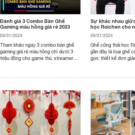
Đánh giá 3 Combo Bàn Ghế
Sự khác nhau giữa
Gaming màu hồng giá rẻ 2023
học Roichen cho 
09/01/2024
09/01/2024
Tham khảo ngay 3 combo bàn ghế
Ghế công thái học R
gaming giá rẻ màu hồng chỉ dưới 3
gần đây là loại ghế c
triệu đồng cho game thủ, streamer
gọn, thiết kế đơn giả
chắc chắn các nàng sẽ yêu thích từ
dáng ngồi chống gù c
cái nhìn đầu tiên.
đồng.