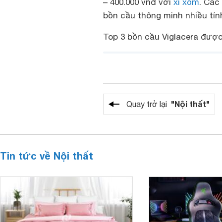
– 400.000 vnđ với
xí xổm
. Các
bồn cầu thông minh nhiều tính
Top 3 bồn cầu Viglacera đượ
"Nội thất"
Quay trở lại
Tin tức về Nội thất