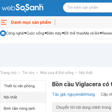
Danh mục sản phẩm
Công nghệ
Cuộc sống
Điện máy
Đồ thể thao
Mẹ và Bé
Revie
Trang chủ
Tin tức
Nhà cửa & Đời sống
Nội thất
Bồn cầu Viglacera có 
Thiết bị văn phòng
Tác giả: nguyendinhtung
Cập nh
Nội thất
Chuyển tới nội dung chính trong 
Bình tắm nóng lạnh