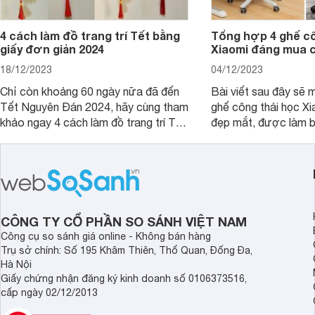
4 cách làm đồ trang trí Tết bằng
Tổng hợp 4 ghế cô
giấy đơn giản 2024
Xiaomi đáng mua 
18/12/2023
04/12/2023
Chỉ còn khoảng 60 ngày nữa đã đến
Bài viết sau đây sẽ 
Tết Nguyên Đán 2024, hãy cùng tham
ghế công thái học Xi
khảo ngay 4 cách làm đồ trang trí Tết
đẹp mắt, được làm b
bằng giấy đơn giản, dễ làm để trang
cao cấp và có mức g
trí nhà cửa.
mà khách hàng có th
CÔNG TY CỔ PHẦN SO SÁNH VIỆT NAM
Công cụ so sánh giá online - Không bán hàng
Trụ sở chính: Số 195 Khâm Thiên, Thổ Quan, Đống Đa,
Hà Nội
Giấy chứng nhận đăng ký kinh doanh số 0106373516,
cấp ngày 02/12/2013