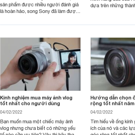
sản phẩm được nhiều người đánh giá
dựa trên những thàn
là hoàn hảo, song Sony đã làm được
hệ P20 Pro và P30 P
điều không thể: gia tăng sức mạnh
P40 Pro được nhắm m
cho RX1, loại bỏ màng lọc LPF (bộ
đến các nhiếp ảnh g
lọc thông thấp) và cải tiến tính năng
xem chiếc camera c
xử lý ảnh JPEG.
Pro đem đến những g
Kinh nghiệm mua máy ảnh vlog
Hướng dẫn chọn ố
tốt nhất cho người dùng
rộng tốt nhất năm
04/02/2022
04/02/2022
Bạn muốn mua một chiếc máy ảnh
Tìm hiểu về ống kính g
vlog nhưng chưa biết có những yếu
ích của nó và các lự
tố nào cần ưu tiên? Vậy thì hãy tham
góc rộng tốt nhất ch