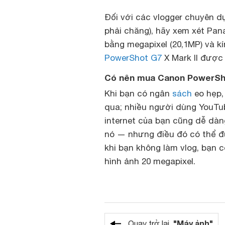
Đối với các vlogger chuyên d
phải chăng), hãy xem xét Pa
bằng megapixel (20,1MP) và k
PowerShot G7
X Mark II được
Có nên mua Canon PowerSho
Khi bạn có ngân
sách
eo hẹp,
qua; nhiều người dùng YouTub
internet của bạn cũng dễ dàng
nó — nhưng điều đó có thể đ
khi bạn không làm vlog, bạn 
hình ảnh 20 megapixel.
"Máy ảnh"
Quay trở lại