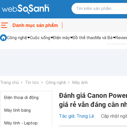
Danh mục sản phẩm
Công nghệ
Cuộc sống
Điện máy
Đồ thể thao
Mẹ và Bé
Revie
Trang chủ
Tin tức
Công nghệ
Máy ảnh
Đánh giá Canon Power
Điện thoại di động
giá rẻ vẫn đáng cân n
Máy tính bảng
Tác giả: Trung Lê
Cập nhật ngà
Máy tính - Laptop