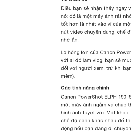
Điều bạn sẽ nhận thấy ngay 
nó; đó là một máy ảnh rất nh
tốt hơn là nhét vào ví của một
nút video chuyên dụng, chế đ
nhớ ẩn.
Lỗ hổng lớn của Canon PowerS
với ai đó làm vlog, bạn sẽ m
đối với người xem, trừ khi b
mềm).
Các tính năng chính
Canon PowerShot ELPH 190 IS 
một máy ảnh ngắm và chụp th
hình ảnh tuyệt vời. Mặt khác,
chế độ cảnh khác nhau để th
động nếu bạn đang di chuyển