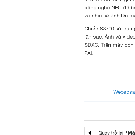
công nghệ NFC để bạ
và chia sẻ ảnh lên m
Chiếc S3700 sử dụng
lần sạc. Ảnh và vid
SDXC. Trên máy còn 
PAL.
Websosa
"Má
Quay trở lại