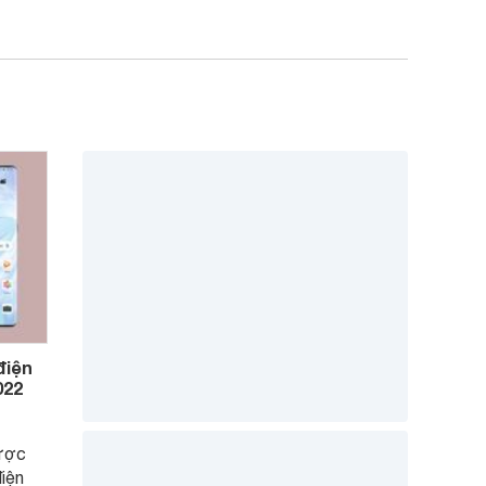
điện
022
ược
điện