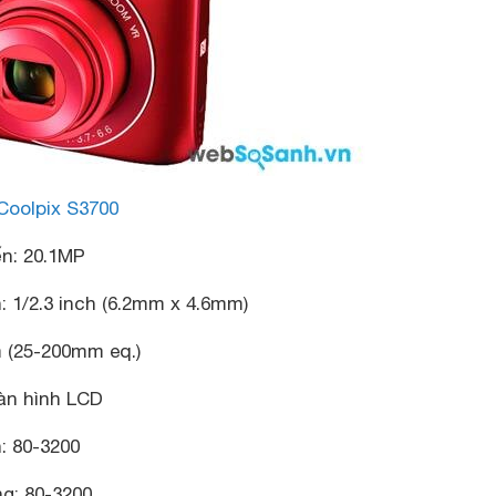
Coolpix S3700
ến
: 20.1MP
n
: 1/2.3 inch (6.2mm x 4.6mm)
m (25-200mm eq.)
àn hình LCD
n
: 80-3200
ng
: 80-3200