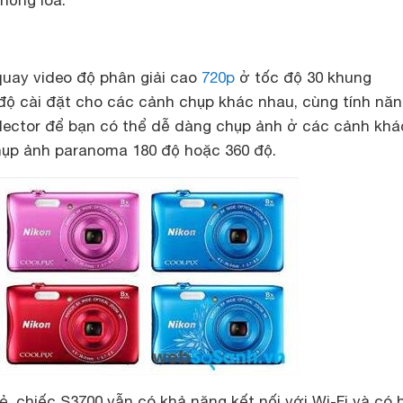
hống lóa.
quay video độ phân giải cao
720p
ở tốc độ 30 khung
 độ cài đặt cho các cảnh chụp khác nhau, cùng tính nă
lector để bạn có thể dễ dàng chụp ảnh ở các cảnh khá
hụp ảnh paranoma 180 độ hoặc 360 độ.
, chiếc S3700 vẫn có khả năng kết nối với Wi-Fi và có 