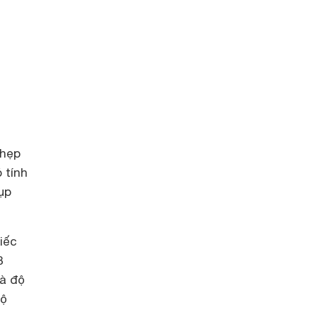
 hẹp
ó tính
ụp
iếc
8
và độ
độ