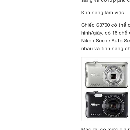
sáng và có lớp phủ c
Khả năng làm việc
Chiếc S3700 có thể 
hình/giây, có 16 chế
Nikon Scene Auto Se
nhau và tính năng c
Mặc dù có mức giá rẻ