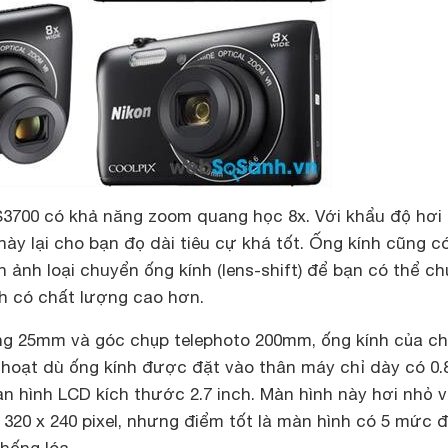
S3700 có khả năng zoom quang học 8x. Với khẩu độ hơi
h này lại cho bạn đọ dài tiêu cự khá tốt. Ống kính cũng c
 ảnh loại chuyển ống kính (lens-shift) để bạn có thể ch
h có chất lượng cao hơn.
ng 25mm và góc chụp telephoto 200mm, ống kính của ch
 hoạt dù ống kính được đặt vào thân máy chỉ dày có 0.
n hình LCD kích thước 2.7 inch. Màn hình này hơi nhỏ 
à 320 x 240 pixel, nhưng điểm tốt là màn hình có 5 mức 