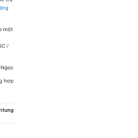
bảng
o một
SC /
 Ngọc
g hợp
htung