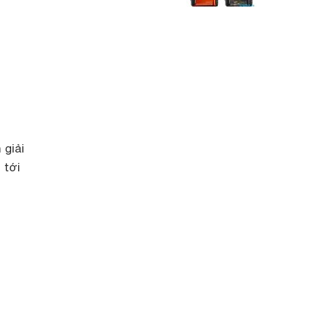
 giải
 tới