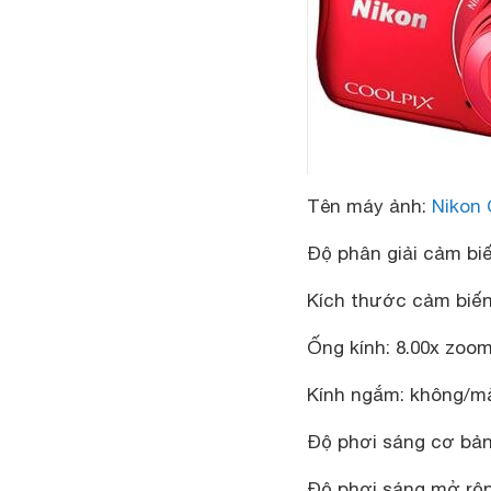
Tên máy ảnh
:
Nikon 
Độ phân giải cảm bi
Kích thước cảm biế
Ống kính
: 8.00x zoo
Kính ngắm
: không/m
Độ phơi sáng cơ bả
Độ phơi sáng mở rộ