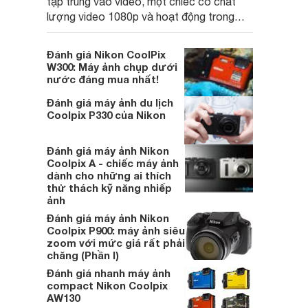
tập trung vào video, một chiếc có chất
lượng video 1080p và hoạt động trong
môi trường vlog, thì một trong những
chiếc máy ảnh vlog tốt nhất dưới 300
Đánh giá Nikon CoolPix
USD là Nikon Coolpix S9900.
W300: Máy ảnh chụp dưới
nước đáng mua nhất!
Đánh giá máy ảnh du lịch
Coolpix P330 của Nikon
Đánh giá máy ảnh Nikon
Coolpix A - chiếc máy ảnh
dành cho những ai thích
thử thách kỹ năng nhiếp
ảnh
Đánh giá máy ảnh Nikon
Coolpix P900: máy ảnh siêu
zoom với mức giá rất phải
chăng (Phần I)
Đánh giá nhanh máy ảnh
compact Nikon Coolpix
AW130