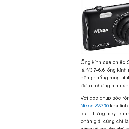
Ống kính của chiếc 
là f/3.7-6.6, ống kín
năng chống rung hình
được những hình ản
Với góc chụp góc rộ
Nikon S3700
khá linh
inch. Lưng máy là mà
phân giải cũng chỉ l