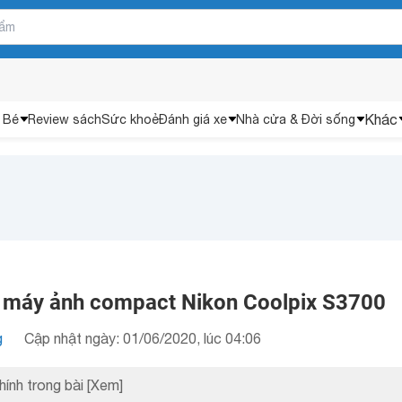
Khác
 Bé
Review sách
Sức khoẻ
Đánh giá xe
Nhà cửa & Đời sống
 máy ảnh compact Nikon Coolpix S3700
g
Cập nhật ngày: 01/06/2020, lúc 04:06
hính trong bài
[Xem]