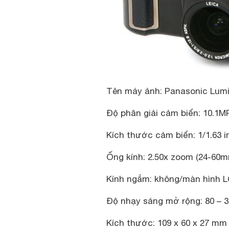
Tên máy ảnh
: Panasonic Lum
Độ phân giải cảm biến
: 10.1M
Kích thước cảm biến
: 1/1.63
Ống kính
: 2.50x zoom (24-60m
Kính ngắm
: không/màn hình 
Độ nhạy sáng mở rộng
: 80 – 
Kích thước
: 109 x 60 x 27 mm