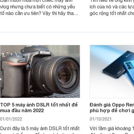
Bạn muốn mua một chiếc máy ảnh
Tìm hiểu về ống kính g
vlog nhưng chưa biết có những yếu
ích của nó và các lự
tố nào cần ưu tiên? Vậy thì hãy tham
góc rộng tốt nhất ch
khảo một số mẹo dưới đây của
ảnh của bạn.
Websosanh.
TOP 5 máy ảnh DSLR tốt nhất để
Đánh giá Oppo Ren
mua đầu năm 2022
phù hợp để chơi 
01/01/2022
01/10/2021
Dưới đây là 5 máy ảnh DSLR tốt nhất
Với tầm giá khoảng 10