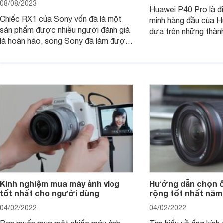
08/08/2023
Huawei P40 Pro là đi
Chiếc RX1 của Sony vốn đã là một
minh hàng đầu của H
sản phẩm được nhiều người đánh giá
dựa trên những thàn
là hoàn hảo, song Sony đã làm được
hệ P20 Pro và P30 P
điều không thể: gia tăng sức mạnh
P40 Pro được nhắm m
cho RX1, loại bỏ màng lọc LPF (bộ
đến các nhiếp ảnh g
lọc thông thấp) và cải tiến tính năng
xem chiếc camera c
xử lý ảnh JPEG.
Pro đem đến những g
Kinh nghiệm mua máy ảnh vlog
Hướng dẫn chọn ố
tốt nhất cho người dùng
rộng tốt nhất năm
04/02/2022
04/02/2022