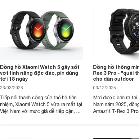
năng hiện đại.
Đồng hồ Xiaomi Watch 5 gây sốt
Đồng hồ thông min
với tính năng độc đáo, pin dùng
Rex 3 Pro - "quái 
tới 18 ngày
cho dân outdoor
23/03/2026
03/12/2025
Tiếp nối thành công của thế hệ tiền
Mới được bán ra tại 
nhiệm, Xiaomi Watch 5 vừa ra mắt tại
Nam năm 2025, đồng
Việt Nam với mức giá dễ tiếp cận, đi
Amazfit T-Rex 3 Pro
kèm nhiều trang bị đáng chú ý trong
quý ông theo đuổi lối
phân khúc smartwatch hiện nay.
Không chỉ gây ấn tượ
hầm hố, các tính năng
hoa" hỗ trợ tích cực