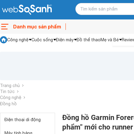
Danh mục sản phẩm
Công nghệ
Cuộc sống
Điện máy
Đồ thể thao
Mẹ và Bé
Revie
Trang chủ
Tin tức
Công nghệ
Đồng hồ
Đồng hồ Garmin Foreru
Điện thoại di động
phẩm" mới cho runner
Máy tính bảng