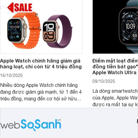
dụng.
Apple Watch chính hãng giảm giá
Điểm mặt loạt điể
hàng loạt, chỉ còn từ 4 triệu đồng
đồng tiền bát gạo
Apple Watch Ultra 
16/10/2025
09/10/2025
Nhiều dòng Apple Watch chính hãng
Là dòng smartwatch
đang được giảm giá mạnh, từ 1 đến 4
của Apple, Apple Wat
triệu đồng, mang đến cơ hội sở hữu
được ra mắt tại sự ki
đồng hồ thông minh yêu thích với mức
iPhone 17. Mặc dù tă
giá hợp lý hơn.
nhưng Apple Watch U
loạt điểm mới nâng c
tiền nhiệm. Cụ thể cù