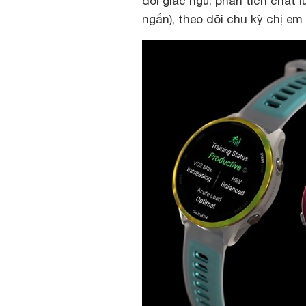
dõi giấc ngủ, phân tích chất 
ngắn), theo dõi chu kỳ chị e