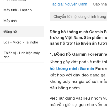
Tác giả: Nguyễn Oanh
Cập nhật
Máy tính - Laptop
Chuyển tới nội dung chính trong
Máy ảnh
Đồng hồ thông minh Garmin Fo
Đồng hồ
trường Việt Nam. Sản phẩm h
Loa - Micro - Tai nghe
năng hỗ trợ tập luyện ấn tượn
Thiết bị - Linh kiện máy
1. Đồng hồ Garmin Forerunne
tính
Không gây đột phá về mặt thi
hồ thông minh Garmin
Forer
kết hợp với dây đeo dạng gài 
khung polymer gia cố sợi, m
đều bằng nhôm.
Việc sử dụng vật liệu nhôm 
mà vẫn giữ sự gọn nhẹ vốn c