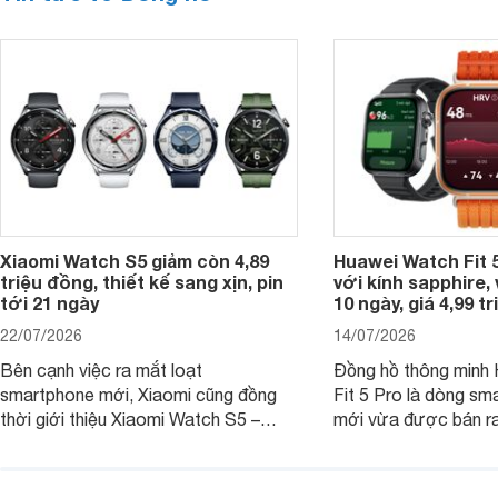
Xiaomi Watch S5 giảm còn 4,89
Huawei Watch Fit 5
triệu đồng, thiết kế sang xịn, pin
với kính sapphire, v
tới 21 ngày
10 ngày, giá 4,99 t
22/07/2026
14/07/2026
Bên cạnh việc ra mắt loạt
Đồng hồ thông minh
smartphone mới, Xiaomi cũng đồng
Fit 5 Pro là dòng sm
thời giới thiệu Xiaomi Watch S5 –
mới vừa được bán ra 
phiên bản nâng cấp mới nhất của
Việt Nam năm 2026.
dòng đồng hồ thông minh cao cấp
huy thế mạnh từ thế 
Watch S.
thiết kế thời thượng 