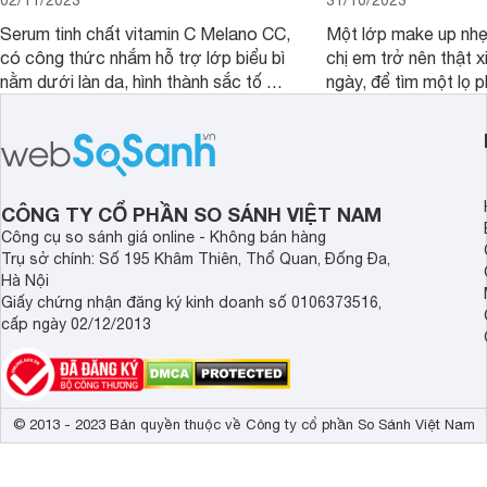
Serum tinh chất vitamin C Melano CC,
Một lớp make up nhẹ
có công thức nhắm hỗ trợ lớp biểu bì
chị em trở nên thật 
nằm dưới làn da, hình thành sắc tố da,
ngày, để tìm một lọ p
loại bỏ đồi mồi và các nếp nhăn sâu.
rẻ phù hợp để sử dụ
ngày dài cần đọc nga
đây.
CÔNG TY CỔ PHẦN SO SÁNH VIỆT NAM
Công cụ so sánh giá online - Không bán hàng
Trụ sở chính: Số 195 Khâm Thiên, Thổ Quan, Đống Đa,
Hà Nội
Giấy chứng nhận đăng ký kinh doanh số 0106373516,
cấp ngày 02/12/2013
© 2013 - 2023 Bản quyền thuộc về Công ty cổ phần So Sánh Việt Nam