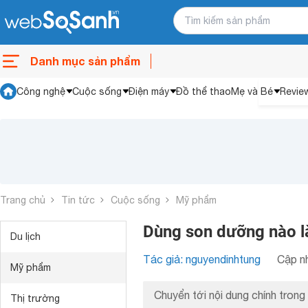
Danh mục sản phẩm
Công nghệ
Cuộc sống
Điện máy
Đồ thể thao
Mẹ và Bé
Revie
Trang chủ
Tin tức
Cuộc sống
Mỹ phẩm
Dùng son dưỡng nào là
Du lịch
Tác giả: nguyendinhtung
Cập nh
Mỹ phẩm
Chuyển tới nội dung chính trong 
Thị trường