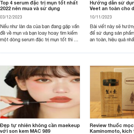
Top 4 serum đặc trị mụn tốt nhất
Hướng dẫn sử dụn
2022 nên mua và sử dụng
Veet an toàn cho 
03/12/2023
10/11/2023
Nếu như làn da của bạn đang gặp vấn
Bài viết này sẽ hướ
đề về mụn và bạn loay hoay tìm kiếm
để sử dụng sản phẩm
một dòng serum đặc trị mụn tốt thì bài
an toàn, hiệu quả nhấ
viết dưới đây sẽ giúp bạn.
hưởng tới làn da.
Đẹp tự nhiên không cần maekeup
Review thuốc mọc
với son kem MAC 989
Kaminomoto, kích 