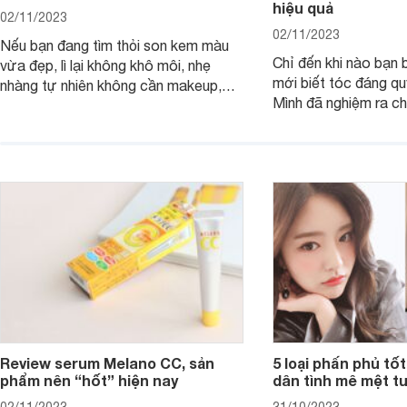
hiệu quả
02/11/2023
02/11/2023
Nếu bạn đang tìm thỏi son kem màu
Chỉ đến khi nào bạn b
vừa đẹp, lì lại không khô môi, nhẹ
mới biết tóc đáng qu
nhàng tự nhiên không cần makeup,
Mình đã nghiệm ra ch
son kem MAC 989 chính là lựa chọn
đây tóc chẳng khác n
phù hợp.
cả. Tóc thưa mà còn 
nấc. Mặc dù đã đổi rấ
gội, xả, trang bị cả 
mà vẫn chưa cải thiệ
Review serum Melano CC, sản
5 loại phấn phủ tốt
phẩm nên “hốt” hiện nay
dân tình mê mệt tu
02/11/2023
31/10/2023