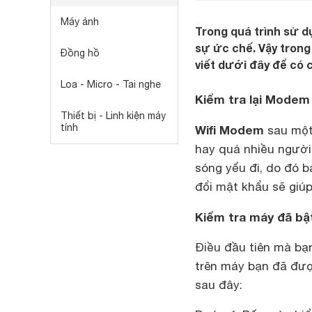
Máy ảnh
Trong quá trình sử dụ
sự ức chế. Vậy trong
Đồng hồ
viết dưới đây để có 
Loa - Micro - Tai nghe
Kiểm tra lại Modem 
Thiết bị - Linh kiện máy
tính
Wifi Modem
sau một 
hay quá nhiều người
sóng yếu đi, do đó b
đổi mật khẩu sẽ giú
Kiểm tra máy đã bật
Điều đầu tiên mà bạn
trên máy bạn đã đượ
sau đây: