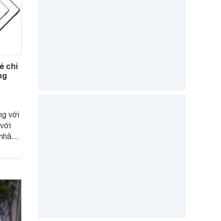
ẻ chỉ
ng
ng với
 với
 nhân
u
nhu
.