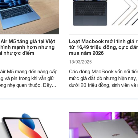
ir M5 tăng giá tại Việt
Loạt Macbook mới tinh giá r
 hình mạnh hơn nhưng
từ 16,49 triệu đồng, cực đá
tại nhược điểm
mua năm 2026
18/03/2026
ir M5 mang đến nâng cấp
Các dòng MacBook vốn nổi tiế
g và pin trong khi vẫn giữ
mức giá đắt đỏ nhưng hiện nay,
ỏng nhẹ quen thuộc. Đây
dưới 20 triệu đồng, sinh viên và
à lựa chọn ổn định cho công
viên văn phòng đã có thể sở hữ
c tập hàng ngày.
những model mới, đáp ứng tốt 
cầu học tập và làm việc cơ bản