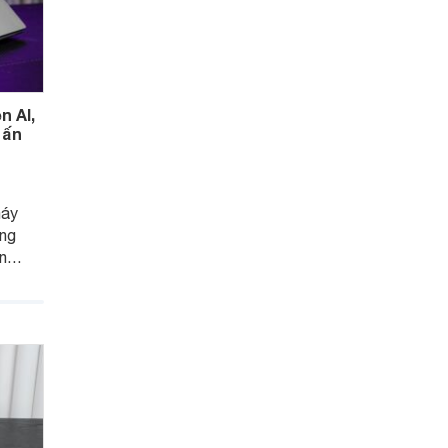
n AI,
 ấn
máy
ông
ến
thời
hẹn
 dùng