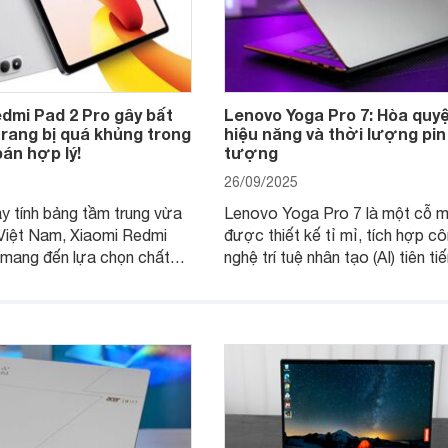
dmi Pad 2 Pro gây bất
Lenovo Yoga Pro 7: Hòa quyệ
rang bị quá khủng trong
hiệu năng và thời lượng pin
án hợp lý!
tượng
26/09/2025
 tính bảng tầm trung vừa
Lenovo Yoga Pro 7 là một cỗ 
 Việt Nam, Xiaomi Redmi
được thiết kế tỉ mỉ, tích hợp c
 mang đến lựa chọn chất
nghệ trí tuệ nhân tạo (AI) tiên ti
mức giá phù hợp túi tiền số
mang lại hiệu năng mạnh mẽ và 
i dùng.
lượng pin đáng kinh ngạc, hứa 
đáp ứng mọi nhu cầu của người
hiện đại.