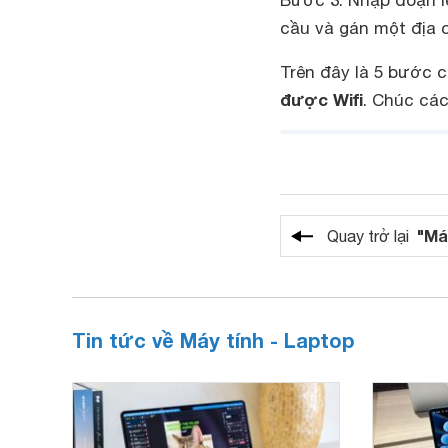
Bước 3: Nhập đoạn lệ
cầu và gán một địa 
Trên đây là 5 bước 
được Wifi
. Chúc cá
"Má
Quay trở lại
Tin tức về Máy tính - Laptop