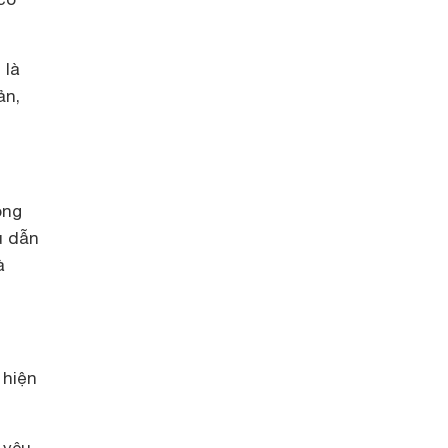
 là
ản,
óng
u dẫn
à
 hiện