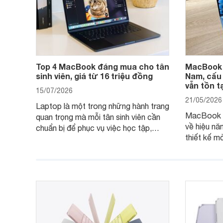
Top 4 MacBook đáng mua cho tân
MacBook A
sinh viên, giá từ 16 triệu đồng
Nam, cấu
vẫn tồn 
15/07/2026
21/05/2026
Laptop là một trong những hành trang
MacBook A
quan trọng mà mỗi tân sinh viên cần
về hiệu năn
chuẩn bị để phục vụ việc học tập,
thiết kế m
nghiên cứu và cả nhu cầu làm thêm.
tiếp tục l
Nếu ưu tiên một thiết bị gọn nhẹ, hiệu
việc và họ
năng ổn định, bền bỉ cùng mức giá dễ
tiếp cận, dưới đây là những mẫu
MacBook đáng cân nhắc dành cho
tân sinh viên.