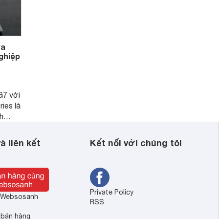
ựa
ghiệp
G7 với
ies là
h
c tự do
nhân
à liên kết
Kết nối với chúng tôi
tin
Private Policy
ề Websosanh
RSS
 bán hàng