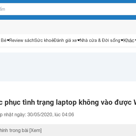
Khác
 Bé
Review sách
Sức khoẻ
Đánh giá xe
Nhà cửa & Đời sống
 phục tình trạng laptop không vào được W
p nhật ngày: 30/05/2020, lúc 04:06
hính trong bài
[Xem]