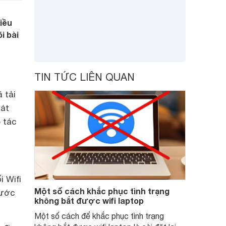
iều
i bài
TIN TỨC LIÊN QUAN
 tải
hát
 tác
i Wifi
Một số cách khắc phục tình trạng
bước
không bắt được wifi laptop
Một số cách để khắc phục tình trạng