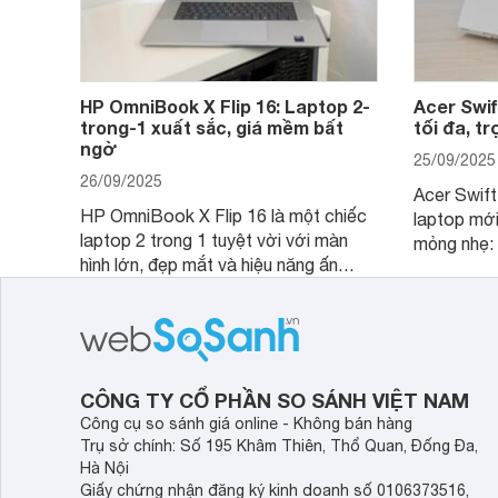
HP OmniBook X Flip 16: Laptop 2-
Acer Swif
trong-1 xuất sắc, giá mềm bất
tối đa, t
ngờ
25/09/2025
26/09/2025
Acer Swift
HP OmniBook X Flip 16 là một chiếc
laptop mới
laptop 2 trong 1 tuyệt vời với màn
mỏng nhẹ: 
hình lớn, đẹp mắt và hiệu năng ấn
nhưng có 
tượng, nhưng điểm đặc biệt nhất là
cao tuyệt 
mức giá vô cùng hấp dẫn, biến nó trở
năng AI hà
thành một lựa chọn “đáng đồng tiền
của một th
bát gạo” trên thị trường.
CÔNG TY CỔ PHẦN SO SÁNH VIỆT NAM
Công cụ so sánh giá online - Không bán hàng
Trụ sở chính: Số 195 Khâm Thiên, Thổ Quan, Đống Đa,
Hà Nội
Giấy chứng nhận đăng ký kinh doanh số 0106373516,