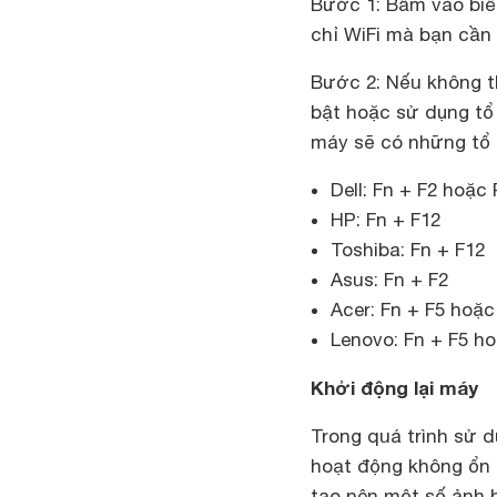
Bước 1: Bấm vào biể
chỉ WiFi mà bạn cần 
Bước 2: Nếu không t
bật hoặc sử dụng tổ
máy sẽ có những tổ 
Dell: Fn + F2 hoặc 
HP: Fn + F12
Toshiba: Fn + F12
Asus: Fn + F2
Acer: Fn + F5 hoặc
Lenovo: Fn + F5 ho
Khởi động lại máy
Trong quá trình sử 
hoạt động không ổn 
tạo nên một số ảnh 