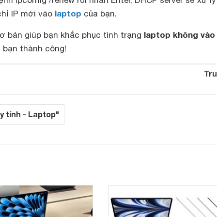
nh ipconfig /renew rồi nhấn Enter, DHCP server sẽ xử lý
laptop
chỉ IP mới vào
của bạn.
laptop không vào
cơ bản giúp bạn khắc phục tình trạng
c bạn thành công!
Tru
y tính - Laptop"