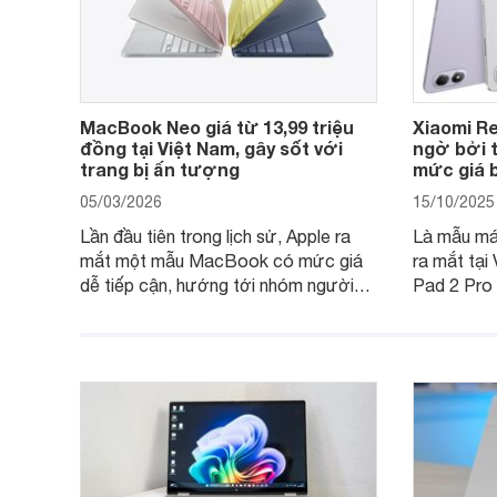
MacBook Neo giá từ 13,99 triệu
Xiaomi Re
đồng tại Việt Nam, gây sốt với
ngờ bởi t
trang bị ấn tượng
mức giá b
05/03/2026
15/10/2025
Lần đầu tiên trong lịch sử, Apple ra
Là mẫu máy
mắt một mẫu MacBook có mức giá
ra mắt tại
dễ tiếp cận, hướng tới nhóm người
Pad 2 Pro
dùng học sinh, sinh viên nhưng vẫn
lượng với 
được trang bị nhiều tính năng đáng
đông ngườ
chú ý. MacBook Neo vì thế đang thu
hút sự quan tâm lớn từ thị trường.