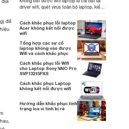
không bắt được wifi laptop là cài đặt lại
 địa
driver wifi, quét virus toàn bộ laptop, kiểm
tra lại cài đặt mạng trong Control Panel,
cài đặt lại Wireless Network Driver,...
g) để
Cách khắc phục lỗi laptop
Acer không kết nối được
hiệu
wifi
Tổng hợp các sự cố
laptop không vào được
Wifi và cách khắc phục
Cách khắc phục lỗi Wifi
cho Laptop Sony VAIO Pro
SVP13215PXS
Cách khắc phục Laptop
không kết nối được wifi
Hướng dẫn khắc phục tình
trạng loa vi tính bị rè
êm
hau,
có