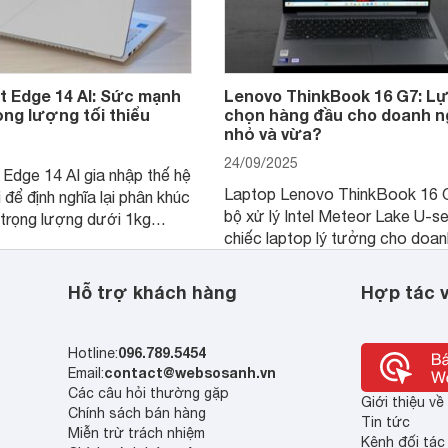
t Edge 14 AI: Sức mạnh
Lenovo ThinkBook 16 G7: L
rọng lượng tối thiểu
chọn hàng đầu cho doanh n
nhỏ và vừa?
24/09/2025
 Edge 14 AI gia nhập thế hệ
Laptop Lenovo ThinkBook 16 
 để định nghĩa lại phân khúc
bộ xử lý Intel Meteor Lake U-ser
trọng lượng dưới 1kg
chiếc laptop lý tưởng cho doan
màn hình OLED độ phân giải
nghiệp nhỏ và vừa, dân làm việ
đẹp cùng hiệu năng và khả
hay thậm chí là người dùng cá 
ng đầu, đáp ứng nhu cầu
Hỗ trợ khách hàng
Hợp tác v
đang tìm kiếm một thiết bị đáng 
iết bị doanh nhân cao cấp.
cậy với mức giá phải chăng.
096.789.5454
Hotline:
contact@websosanh.vn
Email:
Các câu hỏi thường gặp
Giới thiệu v
Chính sách bán hàng
Tin tức
Miễn trừ trách nhiệm
Kênh đối tác