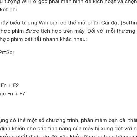
u tượng WiFi ở góc phải màn hình để kích hoạt và chọn
kết nối.
hấy biểu tượng Wifi bạn có thể mở phần Cài đặt (Settin
 hợp phím được tích hợp trên máy.
Đối với mỗi thương 
hợp phím bật tắt nhanh khác nhau:
PrtScr
 Fn + F2
ặc Fn + F7
dụng có thể một số chương trình, phần mềm bạn cài th
định khiến cho các tính năng của máy bị xung đột với n
hưởng nhất định, do đó việc khởi động lại toàn bộ máy 