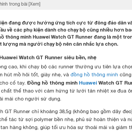
hính trong bài
[Xem]
hiện đang được hưởng ứng tích cực từ đông đảo dân v
ầu về các phụ kiện dành cho chạy bộ cũng nhiều hơn ba
 hồ thông minh Huawei Watch GT Runner đang là một tro
 lượng mà người chạy bộ nên cân nhắc lựa chọn.
 Huawei Watch GT Runner siêu bền, nhẹ
ng cao, khi chạy bộ các runner thường ưu tiên lựa chọ
 hút mồ hôi tốt, giày nhẹ, và
đồng hồ thông minh
cũng
Đồng hồ thông minh
Huawei
Watch GT Ru
cho cổ tay.
 chất thể thao với cảm hứng từ lưới tản nhiệt xe đua ô
ải mái cho người sử dụng.
h GT Runner chỉ khoảng 38,5g (không bao gồm dây đeo)
hế tác từ sợi polymer bền nhẹ, phủ sứ hoàn thiện và n
tan hàng không, giúp tối ưu hóa sự thoải mái và giảm t