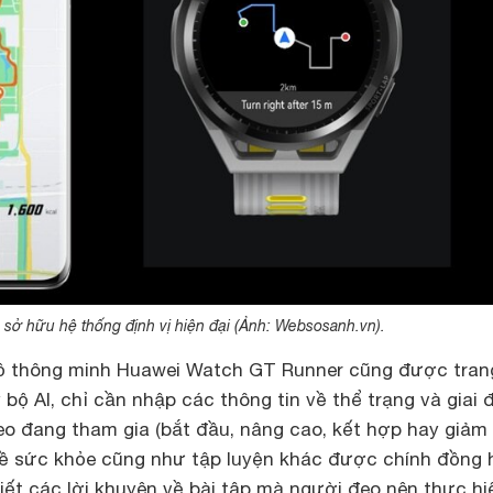
 sở hữu hệ thống định vị hiện đại (Ảnh: Websosanh.vn).
ồ thông minh Huawei Watch GT Runner cũng được trang
 bộ AI, chỉ cần nhập các thông tin về thể trạng và giai 
o đang tham gia (bắt đầu, nâng cao, kết hợp hay giảm 
về sức khỏe cũng như tập luyện khác được chính đồng 
tiết các lời khuyên về bài tập mà người đeo nên thực hi