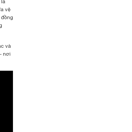
 là
đa vệ
i đồng
g
ác và
– nơi