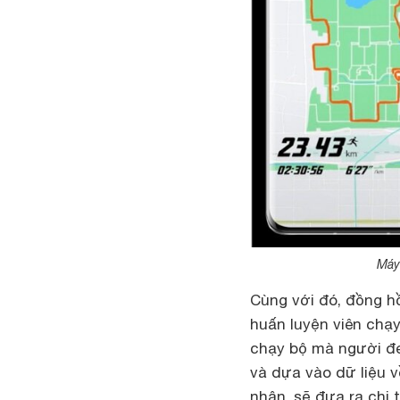
Máy
Cùng với đó, đồng h
huấn luyện viên chạy
chạy bộ mà người đe
và dựa vào dữ liệu 
nhận, sẽ đưa ra chi 