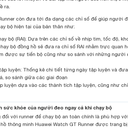
ề ra.
Runner còn đưa tới đa dạng các chỉ số để giúp người 
ạy bộ hiện tại của bản thân như:
ạy bộ (RAI): Dựa trên các chỉ số về nhịp tim, tốc độ, k
chạy bộ đồng hồ sẽ đưa ra chỉ số RAI nhằm trực quan h
m được sự tiến bộ cũng như so sánh với những người
tập luyện: Thống kê chi tiết từng ngày tập luyện và đưa
á, so sánh giữa các giai đoạn
p luyện dựa vào các thành tích tập luyện, cũng như ch
nh sức khỏe của người đeo ngay cả khi chạy bộ
đối với runner để chạy bộ an toàn chính là phù hợp với
 hồ thông minh Huawei Watch GT Runner được trang bị