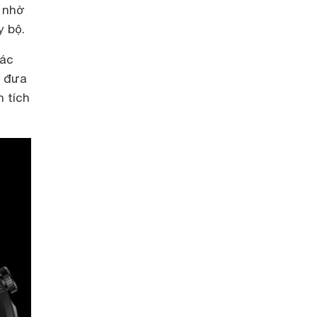
 nhờ
y bộ.
các
m đưa
h tích