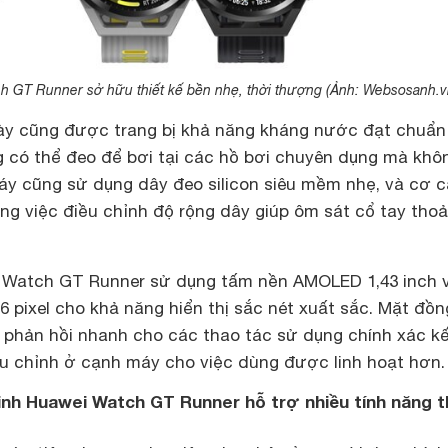
 GT Runner sở hữu thiết kế bền nhẹ, thời thượng (Ảnh: Websosanh.v
y cũng được trang bị khả năng kháng nước đạt chuẩn
 có thể đeo để bơi tại các hồ bơi chuyên dụng mà khô
áy cũng sử dụng dây đeo silicon siêu mềm nhẹ, và cơ 
ng việc điều chỉnh độ rộng dây giúp ôm sát cổ tay thoả
 Watch GT Runner sử dụng tấm nền AMOLED 1,43 inch 
66 pixel cho khả năng hiển thị sắc nét xuất sắc. Mặt đồn
 phản hồi nhanh cho các thao tác sử dụng chính xác k
u chỉnh ở cạnh máy cho việc dùng được linh hoạt hơn.
inh Huawei Watch GT Runner hỗ trợ nhiều tính năng 