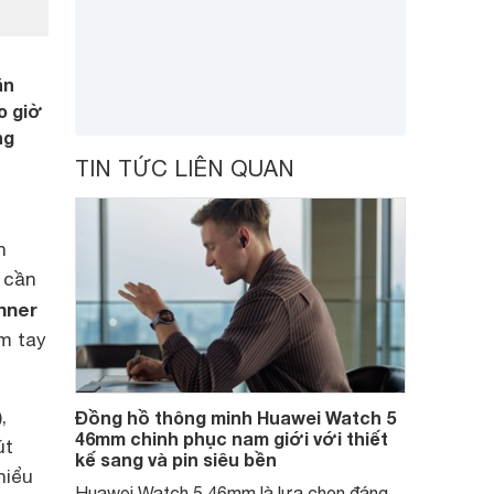
ăn
o giờ
ng
TIN TỨC LIÊN QUAN
n
 cần
nner
m tay
,
Đồng hồ thông minh Huawei Watch 5
46mm chinh phục nam giới với thiết
út
kế sang và pin siêu bền
hiểu
Huawei Watch 5 46mm là lựa chọn đáng