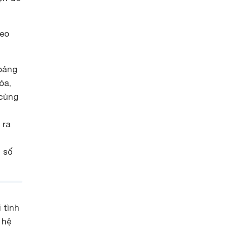
đeo
hoảng
óa,
 cùng
 ra
ỉ số
 tình
 hệ