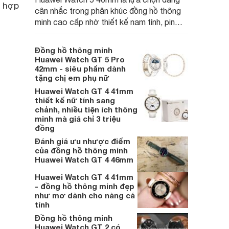
ù hợp
cân nhắc trong phân khúc đồng hồ thông
minh cao cấp nhờ thiết kế nam tính, pin
bền và nhiều tính năng sức khỏe hiện đại.
Với mức giá cạnh tranh, sản phẩm hứa
Đồng hồ thông minh
hẹn đáp ứng tốt cả nhu cầu tập luyện lẫn
Huawei Watch GT 5 Pro
công việc.
42mm - siêu phẩm dành
tặng chị em phụ nữ
Huawei Watch GT 4 41mm
thiết kế nữ tính sang
chảnh, nhiều tiện ích thông
minh mà giá chỉ 3 triệu
đồng
Đánh giá ưu nhược điểm
của đồng hồ thông minh
Huawei Watch GT 4 46mm
Huawei Watch GT 4 41mm
- đồng hồ thông minh đẹp
như mơ dành cho nàng cá
tính
Đồng hồ thông minh
Huawei Watch GT 2 có