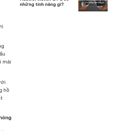
những tính năng gì?
n).
ng
cấu
i mái
với
g hồ
ết
thông