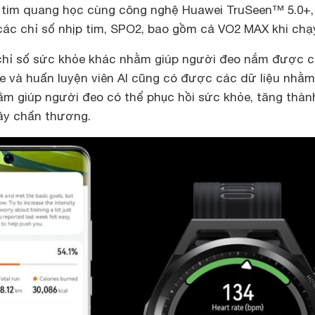
 tim quang học cùng công nghệ Huawei TruSeen™ 5.0+,
các chỉ số nhịp tim, SPO2, bao gồm cả VO2 MAX khi chạ
chỉ số sức khỏe khác nhằm giúp người đeo nắm được 
ỏe và huấn luyện viên AI cũng có được các dữ liệu nhằ
ằm giúp người đeo có thể phục hồi sức khỏe, tăng thàn
ây chấn thương.