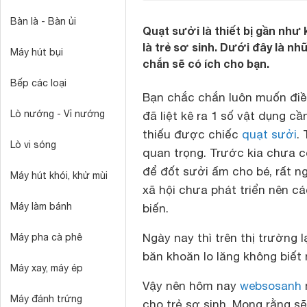
Bàn là - Bàn ủi
Quạt sưởi là thiết bị gần như 
là trẻ sơ sinh. Dưới đây là nh
Máy hút bụi
chắn sẽ có ích cho bạn.
Bếp các loại
Bạn chắc chắn luôn muốn điều
Lò nướng - Vỉ nướng
đã liệt kê ra 1 số vật dụng 
thiếu được chiếc
quạt sưởi
.
Lò vi sóng
quan trọng. Trước kia chưa c
để đốt sưởi ấm cho bé, rất n
Máy hút khói, khử mùi
xã hội chưa phát triển nên c
Máy làm bánh
biến.
Ngày nay thì trên thị trường l
Máy pha cà phê
băn khoăn lo lăng không biết
Máy xay, máy ép
Vậy nên hôm nay
websosanh
Máy đánh trứng
cho trẻ sơ sinh. Mong rằng s