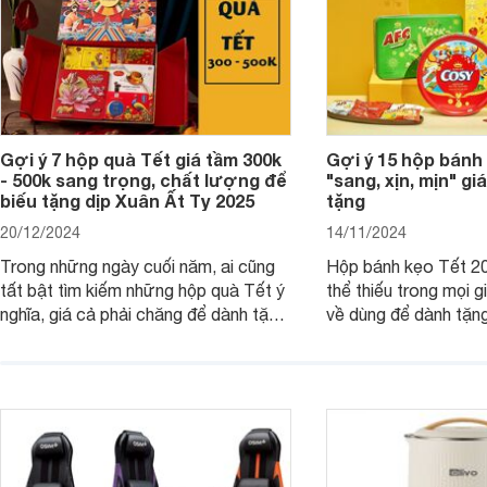
Gợi ý 7 hộp quà Tết giá tầm 300k
Gợi ý 15 hộp bánh
- 500k sang trọng, chất lượng để
"sang, xịn, mịn" giá
biếu tặng dịp Xuân Ất Tỵ 2025
tặng
20/12/2024
14/11/2024
Trong những ngày cuối năm, ai cũng
Hộp bánh kẹo Tết 20
tất bật tìm kiếm những hộp quà Tết ý
thể thiếu trong mọi g
nghĩa, giá cả phải chăng để dành tặng
về dùng để dành tặng
cho người thân, bạn bè, đồng nghiệp.
bè hoặc để chưng tr
Hãy để Websosanh.vn giới thiệu cho
tiên. Trong bài viết
bạn 7 mẫu hộp quà Tết giá tầm 300k
sẽ giới thiệu cho bạ
- 500k đẹp mắt nhé.
2025 mới vừa sang, 
mua sắm cuối năm.