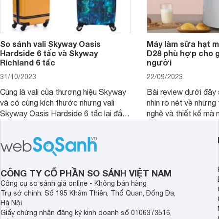
So sánh vali Skyway Oasis
Máy làm sữa hạt m
Hardside 6 tấc và Skyway
D28 phù hợp cho gi
Richland 6 tấc
người
31/10/2023
22/09/2023
Cùng là vali của thương hiệu Skyway
Bài review dưới đây 
và có cùng kích thước nhưng vali
nhìn rõ nét về những 
Skyway Oasis Hardside 6 tấc lại đắt
nghệ và thiết kế mà
hơn Vali Skyway Richland 6 tấc tận 1
Seka LN-D28 sở hữu
triệu đồng.
thể đưa ra quyết địn
CÔNG TY CỔ PHẦN SO SÁNH VIỆT NAM
Công cụ so sánh giá online - Không bán hàng
Trụ sở chính: Số 195 Khâm Thiên, Thổ Quan, Đống Đa,
Hà Nội
Giấy chứng nhận đăng ký kinh doanh số 0106373516,