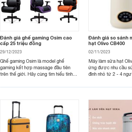
Đánh giá ghế gaming Osim cao
Đánh giá so sánh 
cấp 25 triệu đồng
hạt Olivo CB400
29/12/2023
02/11/2023
Ghế gaming Osim là model ghế
Máy làm sữa hạt Ol
gaming kết hợp massage đầu tiên
ứng được nhu cầu sử
trên thế giới. Hãy cùng tìm hiểu tính
đình nhỏ từ 2 - 4 ng
năng và chất lượng của sản phẩm
qua bài đánh giá dướ
ngay trong bài viết sau.
hơn về dòng máy này