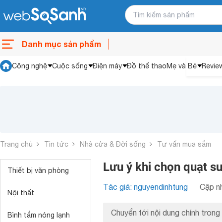
Danh mục sản phẩm
Công nghệ
Cuộc sống
Điện máy
Đồ thể thao
Mẹ và Bé
Revie
Trang chủ
Tin tức
Nhà cửa & Đời sống
Tư vấn mua sắm
Lưu ý khi chọn quạt sư
Thiết bị văn phòng
Tác giả: nguyendinhtung
Cập nh
Nội thất
Chuyển tới nội dung chính trong 
Bình tắm nóng lạnh