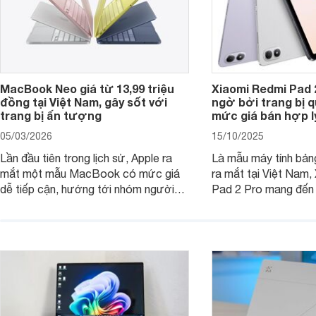
MacBook Neo giá từ 13,99 triệu
Xiaomi Redmi Pad 
đồng tại Việt Nam, gây sốt với
ngờ bởi trang bị 
trang bị ấn tượng
mức giá bán hợp l
05/03/2026
15/10/2025
Lần đầu tiên trong lịch sử, Apple ra
Là mẫu máy tính bản
mắt một mẫu MacBook có mức giá
ra mắt tại Việt Nam,
dễ tiếp cận, hướng tới nhóm người
Pad 2 Pro mang đến 
dùng học sinh, sinh viên nhưng vẫn
lượng với mức giá ph
được trang bị nhiều tính năng đáng
đông người dùng.
chú ý. MacBook Neo vì thế đang thu
hút sự quan tâm lớn từ thị trường.