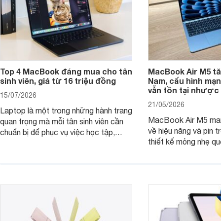
Top 4 MacBook đáng mua cho tân
MacBook Air M5 tăn
sinh viên, giá từ 16 triệu đồng
Nam, cấu hình mạ
vẫn tồn tại nhược
15/07/2026
21/05/2026
Laptop là một trong những hành trang
MacBook Air M5 man
quan trọng mà mỗi tân sinh viên cần
về hiệu năng và pin t
chuẩn bị để phục vụ việc học tập,
thiết kế mỏng nhẹ qu
nghiên cứu và cả nhu cầu làm thêm.
tiếp tục là lựa chọn 
Nếu ưu tiên một thiết bị gọn nhẹ, hiệu
việc và học tập hàng
năng ổn định, bền bỉ cùng mức giá dễ
tiếp cận, dưới đây là những mẫu
MacBook đáng cân nhắc dành cho
tân sinh viên.