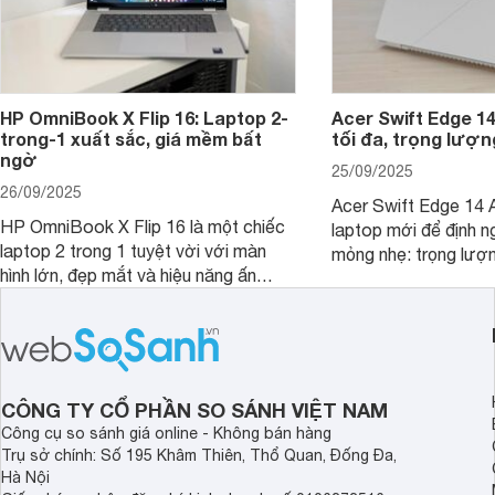
HP OmniBook X Flip 16: Laptop 2-
Acer Swift Edge 1
trong-1 xuất sắc, giá mềm bất
tối đa, trọng lượn
ngờ
25/09/2025
26/09/2025
Acer Swift Edge 14 A
HP OmniBook X Flip 16 là một chiếc
laptop mới để định ng
laptop 2 trong 1 tuyệt vời với màn
mỏng nhẹ: trọng lượ
hình lớn, đẹp mắt và hiệu năng ấn
nhưng có màn hình O
tượng, nhưng điểm đặc biệt nhất là
cao tuyệt đẹp cùng h
mức giá vô cùng hấp dẫn, biến nó trở
năng AI hàng đầu, đ
thành một lựa chọn “đáng đồng tiền
của một thiết bị doa
bát gạo” trên thị trường.
CÔNG TY CỔ PHẦN SO SÁNH VIỆT NAM
Công cụ so sánh giá online - Không bán hàng
Trụ sở chính: Số 195 Khâm Thiên, Thổ Quan, Đống Đa,
Hà Nội