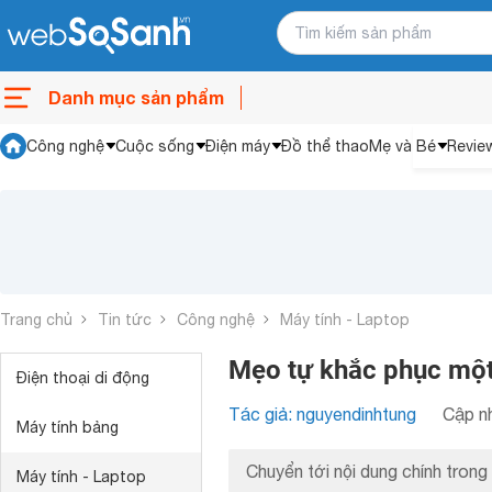
Danh mục sản phẩm
Công nghệ
Cuộc sống
Điện máy
Đồ thể thao
Mẹ và Bé
Revie
Trang chủ
Tin tức
Công nghệ
Máy tính - Laptop
Mẹo tự khắc phục một 
Điện thoại di động
Tác giả: nguyendinhtung
Cập nh
Máy tính bảng
Chuyển tới nội dung chính trong 
Máy tính - Laptop