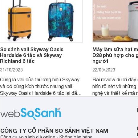
So sánh vali Skyway Oasis
Máy làm sữa hạt m
Hardside 6 tấc và Skyway
D28 phù hợp cho gi
Richland 6 tấc
người
31/10/2023
22/09/2023
Cùng là vali của thương hiệu Skyway
Bài review dưới đây 
và có cùng kích thước nhưng vali
nhìn rõ nét về những 
Skyway Oasis Hardside 6 tấc lại đắt
nghệ và thiết kế mà
hơn Vali Skyway Richland 6 tấc tận 1
Seka LN-D28 sở hữu
triệu đồng.
thể đưa ra quyết địn
CÔNG TY CỔ PHẦN SO SÁNH VIỆT NAM
Công cụ so sánh giá online - Không bán hàng