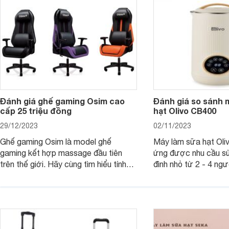
mua sắm cuối năm.
Đánh giá ghế gaming Osim cao
Đánh giá so sánh 
cấp 25 triệu đồng
hạt Olivo CB400
29/12/2023
02/11/2023
Ghế gaming Osim là model ghế
Máy làm sữa hạt Ol
gaming kết hợp massage đầu tiên
ứng được nhu cầu sử
trên thế giới. Hãy cùng tìm hiểu tính
đình nhỏ từ 2 - 4 ng
năng và chất lượng của sản phẩm
qua bài đánh giá dướ
ngay trong bài viết sau.
hơn về dòng máy này