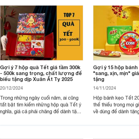
Gợi ý 7 hộp quà Tết giá tầm 300k
Gợi ý 15 hộp bánh
- 500k sang trọng, chất lượng để
"sang, xịn, mịn" giá
biếu tặng dịp Xuân Ất Tỵ 2025
tặng
20/12/2024
14/11/2024
Trong những ngày cuối năm, ai cũng
Hộp bánh kẹo Tết 20
tất bật tìm kiếm những hộp quà Tết ý
thể thiếu trong mọi g
nghĩa, giá cả phải chăng để dành tặng
về dùng để dành tặng
cho người thân, bạn bè, đồng nghiệp.
bè hoặc để chưng tr
Hãy để Websosanh.vn giới thiệu cho
tiên. Trong bài viết
bạn 7 mẫu hộp quà Tết giá tầm 300k
sẽ giới thiệu cho bạ
- 500k đẹp mắt nhé.
2025 mới vừa sang, 