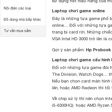
sử dụng hết hiệu năng của m
Nồi điện các loại
Laptop chơi game online
Đây là những tựa game phổ bi
Đồ dùng nhà bếp khác
online…
Đối với những tựa ga
Tư vấn mua sắm
trang bị card rời. Những chi
VGA Intel HD 3000 trở lên là có
Hp Probook
Gợi ý sản phẩm:
Laptop chơi game cấu hình
Đối với những tựa game đòi h
The Division, Watch Dogs… th
Nếu bạn chọn card màn hình 
lên, hoặc AMD Radeon thì tối t
Về chip xử lý thì nên chọn Int
i5-6300HQ) hoặc AMD Ryzen 5