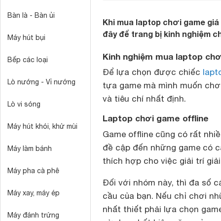
Bàn là - Bàn ủi
Khi mua laptop chơi game giá 
đây để trang bị kinh nghiệm c
Máy hút bụi
Kinh nghiệm mua laptop ch
Bếp các loại
Để lựa chọn được chiếc
lapt
Lò nướng - Vỉ nướng
tựa game mà mình muốn chơi n
và tiêu chí nhất định.
Lò vi sóng
Laptop chơi game offline
Máy hút khói, khử mùi
Game offline cũng có rất nh
đề cập đến những game có cấ
Máy làm bánh
thích hợp cho việc giải trí gi
Máy pha cà phê
Đối với nhóm này, thì đa số 
Máy xay, máy ép
cầu của bạn. Nếu chỉ chơi n
nhất thiết phải lựa chọn gam
Máy đánh trứng