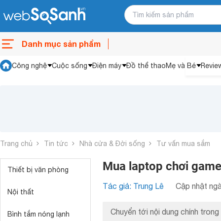
Danh mục sản phẩm
Công nghệ
Cuộc sống
Điện máy
Đồ thể thao
Mẹ và Bé
Revie
Trang chủ
Tin tức
Nhà cửa & Đời sống
Tư vấn mua sắm
Mua laptop chơi game 
Thiết bị văn phòng
Tác giả: Trung Lê
Cập nhật ngà
Nội thất
Chuyển tới nội dung chính trong 
Bình tắm nóng lạnh