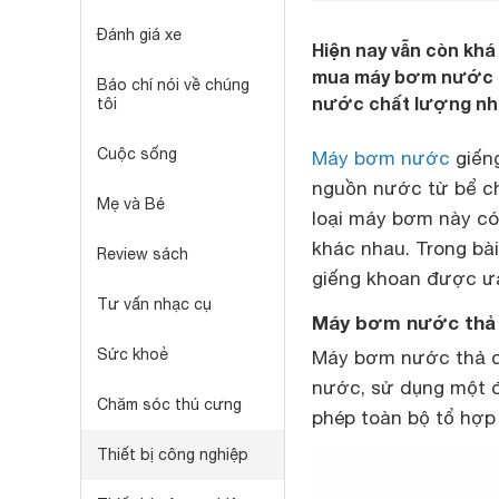
Đánh giá xe
Hiện nay vẫn còn khá
mua máy bơm nước gi
Báo chí nói về chúng
nước chất lượng nhấ
tôi
Cuộc sống
Máy bơm nước
giếng
nguồn nước từ bể ch
Mẹ và Bé
loại máy bơm này có
khác nhau. Trong bà
Review sách
giếng khoan được ư
Tư vấn nhạc cụ
Máy bơm nước thả
Sức khoẻ
Máy bơm nước thả ch
nước, sử dụng một đ
Chăm sóc thú cưng
phép toàn bộ tổ hợp
Thiết bị công nghiệp