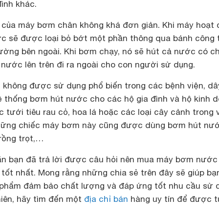
ình khác.
 của máy bơm chân không khá đơn giản. Khi máy hoạt 
ớc sẽ được loại bỏ bớt một phần thông qua bánh công 
rường bên ngoài. Khi bơm chạy, nó sẽ hút cả nước có c
 nước lên trên đi ra ngoài cho con người sử dụng.
không được sử dụng phổ biến trong các bệnh viện, dâ
 thống bơm hút nước cho các hộ gia đình và hộ kinh 
 tưới tiêu rau cỏ, hoa lá hoặc các loại cây cảnh trong
những chiếc máy bơm này cũng được dùng bơm hút nư
rồng trọt,…
hẳn bạn đã trả lời được câu hỏi nên mua máy bơm nước
 tốt nhất. Mong rằng những chia sẻ trên đây sẽ giúp bạ
phẩm đảm bảo chất lượng và đáp ứng tốt nhu cầu sử 
hiên, hãy tìm đến một
địa chỉ bán
hàng uy tín để được t