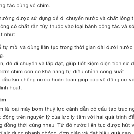
ng tác cùng vỏ chìm.
hường được sử dụng để di chuyển nước và chất lỏng 
ông có chất rắn tùy thuộc vào loại bánh công tác và s
t như:
 tự mồi và dùng liên tục trong thời gian dài dưới nướ
g.
, dễ di chuyển và lắp đặt, giúp tiết kiệm diện tích sử 
ơm chìm còn có khả năng tự điều chỉnh công suất.
dầu kín chống nước hoàn toàn giúp bảo vệ động cơ v
inh hoạt.
tâm
 là loại máy bơm thuỷ lực cánh dẫn có cấu tạo trục n
 động trên nguyên lý của lực ly tâm với hai quá trình đ
ng đồng thời cùng nhau. Từ đó nước liên tục được hút 
trí sử dụng nhanh chóng, đơn giản và đạt hiệu quả cao.