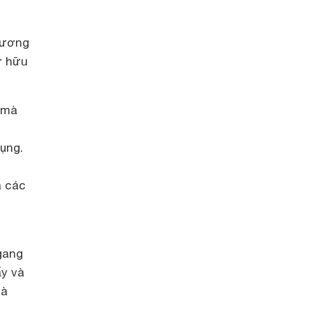
tương
ở hữu
c mà
dụng.
à các
gang
ẩy và
và