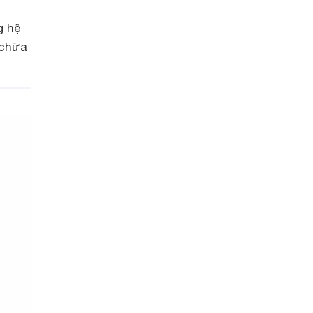
g hệ
 chữa