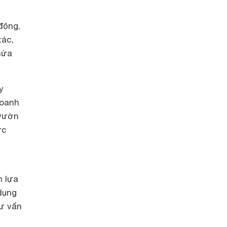
động,
tác,
hứa
y
doanh
 vườn
ớc
n lựa
dụng
ư vấn