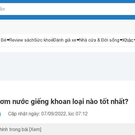
Khác
 Bé
Review sách
Sức khoẻ
Đánh giá xe
Nhà cửa & Đời sống
m nước giếng khoan loại nào tốt nhất?
g
Cập nhật ngày: 07/09/2022, lúc 07:12
hính trong bài
[Xem]