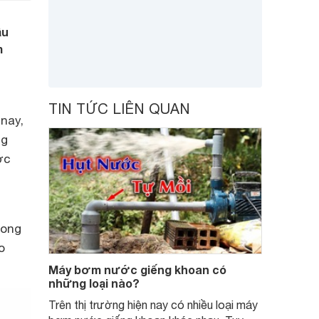
ầu
m
TIN TỨC LIÊN QUAN
nay,
ng
ớc
rong
o
Máy bơm nước giếng khoan có
những loại nào?
Trên thị trường hiện nay có nhiều loại máy