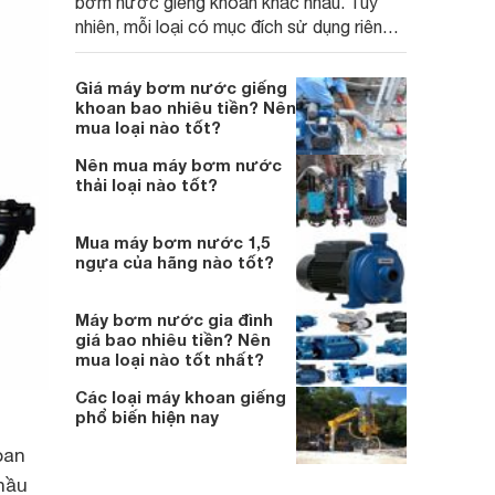
bơm nước giếng khoan khác nhau. Tuy
nhiên, mỗi loại có mục đích sử dụng riêng.
Do đó, mọi người nên tìm hiểu nghiên cứu
kỹ lưỡng để chọn lựa cho phù hợp nhất.
Giá máy bơm nước giếng
khoan bao nhiêu tiền? Nên
mua loại nào tốt?
Nên mua máy bơm nước
thải loại nào tốt?
Mua máy bơm nước 1,5
ngựa của hãng nào tốt?
Máy bơm nước gia đình
giá bao nhiêu tiền? Nên
mua loại nào tốt nhất?
Các loại máy khoan giếng
phổ biến hiện nay
oan
hầu