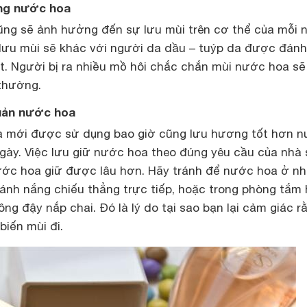
ụng nước hoa
ũng sẽ ảnh hưởng đến sự lưu mùi trên cơ thể của mỗi 
lưu mùi sẽ khác với người da dầu – tuýp da được đánh
ất. Người bị ra nhiều mồ hôi chắc chắn mùi nước hoa sẽ
 thường.
uản nước hoa
a mới được sử dụng bao giờ cũng lưu hương tốt hơn 
gày. Việc lưu giữ nước hoa theo đúng yêu cầu của nhà
ước hoa giữ được lâu hơn. Hãy tránh để nước hoa ở n
 ánh nắng chiếu thẳng trực tiếp, hoặc trong phòng tắm
ông đậy nắp chai. Đó là lý do tại sao bạn lại cảm giác r
biến mùi đi.