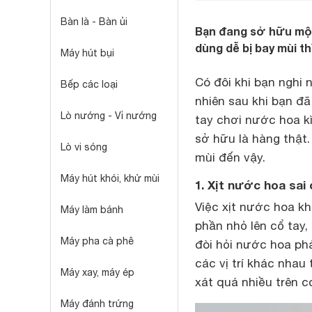
Bàn là - Bàn ủi
Bạn đang sở hữu một
dùng dễ bị bay mùi th
Máy hút bụi
Có đôi khi bạn nghi
Bếp các loại
nhiên sau khi bạn đ
Lò nướng - Vỉ nướng
tay chơi nước hoa k
sở hữu là hàng thật.
Lò vi sóng
mùi đến vậy.
Máy hút khói, khử mùi
1. Xịt nước hoa sai
Việc xịt nước hoa kh
Máy làm bánh
phần nhỏ lên cổ tay,
Máy pha cà phê
đòi hỏi nước hoa phải
các vị trí khác nhau 
Máy xay, máy ép
xát quá nhiều trên c
Máy đánh trứng