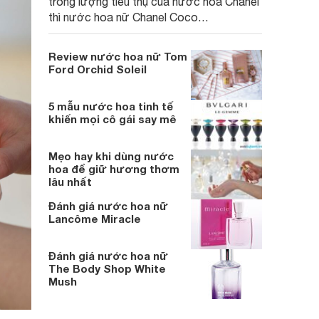
trong lượng tiêu thụ của nước hoa Chanel
thì nước hoa nữ Chanel Coco
Mademoiselle chắc hẳn là người kế vị thứ
2. Sự kết hợp kì diệu gì từ mùi hương cũng
Review nước hoa nữ Tom
như thiết kế đã khiến người dùng mê đắm
Ford Orchid Soleil
đến vậy
5 mẫu nước hoa tinh tế
khiến mọi cô gái say mê
Mẹo hay khi dùng nước
hoa để giữ hương thơm
lâu nhất
Đánh giá nước hoa nữ
Lancôme Miracle
Đánh giá nước hoa nữ
The Body Shop White
Mush