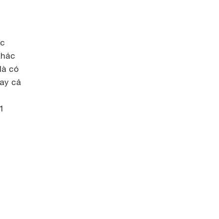
ác
khác
là có
gay cả
1