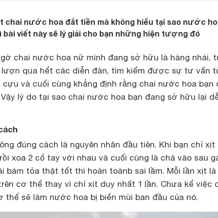
 chai nước hoa đắt tiền mà không hiểu tại sao nước ho
ì bài viết này sẽ lý giải cho bạn những hiện tượng đó
 ngờ chai nước hoa nữ mình đang sở hữu là hàng nhái, t
ã lượn qua hết các diễn đàn, tìm kiếm được sự tư vấn 
ì cựu và cuối cùng khẳng định rằng chai nước hoa bạn
 Vậy lý do tại sao chai nước hoa bạn đang sở hữu lại d
 cách
ông đúng cách là nguyên nhân đầu tiên. Khi bạn chỉ xịt
 rồi xoa 2 cổ tay với nhau và cuối cùng là chà vào sau 
 bám tỏa thật tốt thì hoàn toànb sai lầm. Mỗi lần xịt là
trên cơ thể thay vì chỉ xịt duy nhất 1 lần. Chưa kể việc 
ơ thể sẽ làm nước hoa bị biến mùi ban đầu của nó.