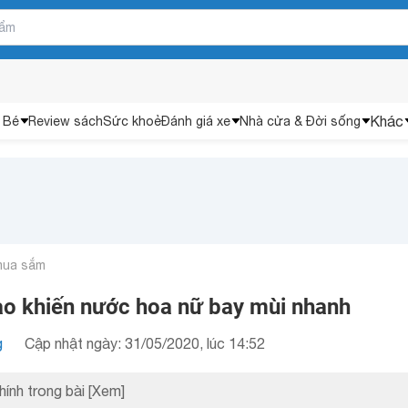
Khác
 Bé
Review sách
Sức khoẻ
Đánh giá xe
Nhà cửa & Đời sống
mua sắm
o khiến nước hoa nữ bay mùi nhanh
g
Cập nhật ngày: 31/05/2020, lúc 14:52
hính trong bài
[Xem]