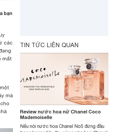
a bạn
uy
từ các
TIN TỨC LIÊN QUAN
 đang
ễ mất
 một
gáy mà
 cho
chà
Review nước hoa nữ Chanel Coco
Mademoiselle
Nếu nói nước hoa Chanel No5 đứng đầu