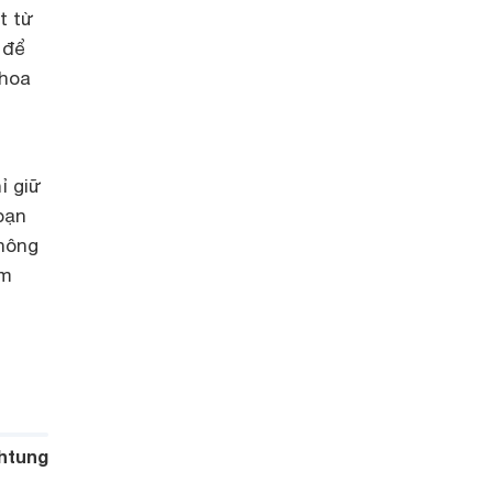
t từ
 để
 hoa
ỉ giữ
bạn
không
àm
htung