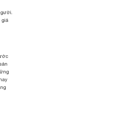
người.
 giá
nước
 sản
hững
 hay
ằng