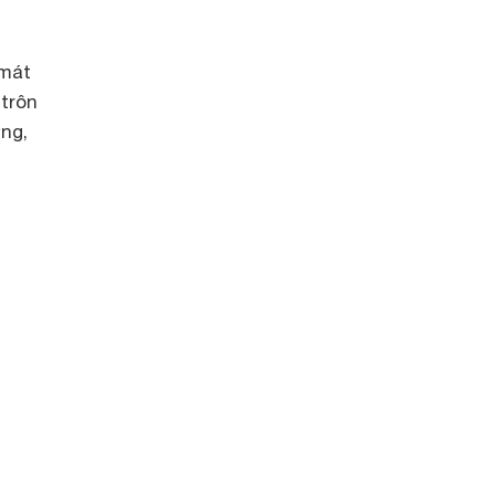
 mát
trôn
ơng,