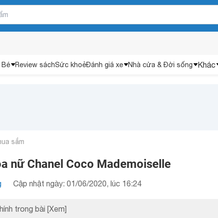
Khác
 Bé
Review sách
Sức khoẻ
Đánh giá xe
Nhà cửa & Đời sống
mua sắm
oa nữ Chanel Coco Mademoiselle
g
Cập nhật ngày: 01/06/2020, lúc 16:24
hính trong bài
[Xem]