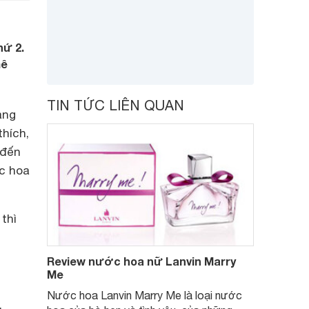
hứ 2.
mê
TIN TỨC LIÊN QUAN
ang
thích,
 đến
ớc hoa
thì
Review nước hoa nữ Lanvin Marry
Me
Nước hoa Lanvin Marry Me là loại nước
,