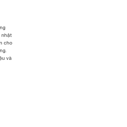
ang
 nhật
ôn cho
ng.
iệu và