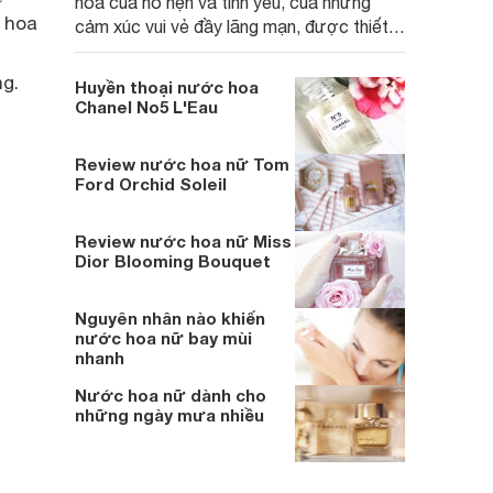
hoa của hò hẹn và tình yêu, của những
 hoa
cảm xúc vui vẻ đầy lãng mạn, được thiết
kế dành cho những ai đang tìm kiếm và
theo đuổi sự say mê, hòa hợp trong tình
g.
Huyền thoại nước hoa
yêu.
Chanel No5 L'Eau
Review nước hoa nữ Tom
Ford Orchid Soleil
Review nước hoa nữ Miss
Dior Blooming Bouquet
Nguyên nhân nào khiến
nước hoa nữ bay mùi
nhanh
Nước hoa nữ dành cho
những ngày mưa nhiều