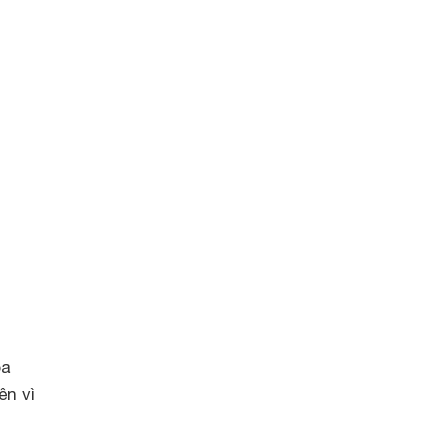
oa
ên vì