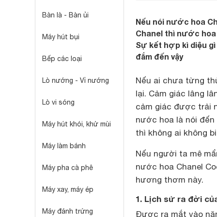
Bàn là - Bàn ủi
Nếu nói nước hoa Ch
Chanel thì nước hoa 
Máy hút bụi
Sự kết hợp kì diệu g
đắm đến vậy
Bếp các loại
Nếu ai chưa từng t
Lò nướng - Vỉ nướng
lại. Cảm giác lâng l
Lò vi sóng
cảm giác được trải
nước hoa là nói đến 
Máy hút khói, khử mùi
thì không ai không b
Máy làm bánh
Nếu người ta mê mẩn
nước hoa Chanel Co
Máy pha cà phê
hương thơm này.
Máy xay, máy ép
1. Lịch sử ra đời 
Máy đánh trứng
Được ra mắt vào năm