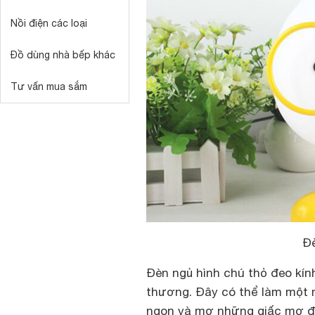
Nồi điện các loại
Đồ dùng nhà bếp khác
Tư vấn mua sắm
Đè
Đèn ngủ hình chú thỏ đeo kín
thương. Đây có thể làm một m
ngon và mơ những giấc mơ đẹ