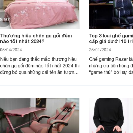
Thương hiệu chăn ga gối đệm
Top 3 loại ghế ga
nào tốt nhất 2024?
cấp giá dưới 10 tr
05/04/2024
25/01/2024
Nếu bạn đang thắc mắc thương hiệu
Ghế gaming Razer là
chăn ga gối đệm nào tốt nhất 2024 thì
những ưu tiên hàng đ
đừng bỏ qua những cái tên ấn tượng
“game thủ" bởi sự đa
như: Sagatex, Sông Hồng, Amando,
dáng và có nhiều lự
Hanvico, Canada, Everon, Dunlopillo,
dưới 10 triệu đồng.
Everhome… Cùng khám phá chi tiết
ưu điểm của từng thương hiệu chăn
ga gối đệm để biết tại sao nên mua
nhé!