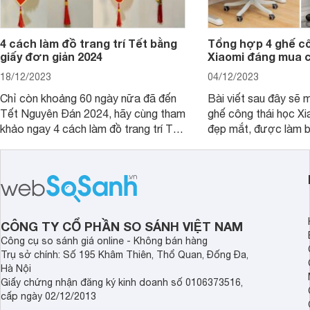
4 cách làm đồ trang trí Tết bằng
Tổng hợp 4 ghế cô
giấy đơn giản 2024
Xiaomi đáng mua 
18/12/2023
04/12/2023
Chỉ còn khoảng 60 ngày nữa đã đến
Bài viết sau đây sẽ 
Tết Nguyên Đán 2024, hãy cùng tham
ghế công thái học Xi
khảo ngay 4 cách làm đồ trang trí Tết
đẹp mắt, được làm b
bằng giấy đơn giản, dễ làm để trang
cao cấp và có mức g
trí nhà cửa.
mà khách hàng có th
CÔNG TY CỔ PHẦN SO SÁNH VIỆT NAM
Công cụ so sánh giá online - Không bán hàng
Trụ sở chính: Số 195 Khâm Thiên, Thổ Quan, Đống Đa,
Hà Nội
Giấy chứng nhận đăng ký kinh doanh số 0106373516,
cấp ngày 02/12/2013