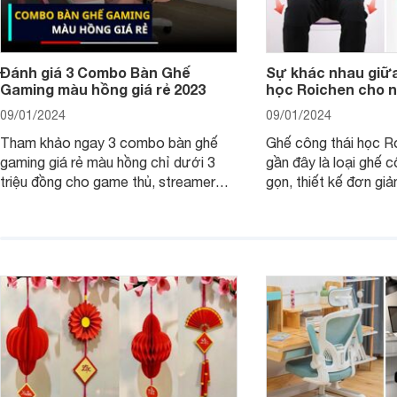
Đánh giá 3 Combo Bàn Ghế
Sự khác nhau giữa
Gaming màu hồng giá rẻ 2023
học Roichen cho 
09/01/2024
09/01/2024
Tham khảo ngay 3 combo bàn ghế
Ghế công thái học R
gaming giá rẻ màu hồng chỉ dưới 3
gần đây là loại ghế c
triệu đồng cho game thủ, streamer
gọn, thiết kế đơn giả
chắc chắn các nàng sẽ yêu thích từ
dáng ngồi chống gù c
cái nhìn đầu tiên.
đồng.