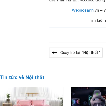
Giá tham khảo : 489.000 đồng
Websosanh
.vn – 
Tìm kiế
"Nội thất"
Quay trở lại
Tin tức về Nội thất