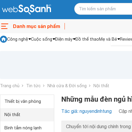
Danh mục sản phẩm
Công nghệ
Cuộc sống
Điện máy
Đồ thể thao
Mẹ và Bé
Revie
Trang chủ
Tin tức
Nhà cửa & Đời sống
Nội thất
Những mẫu đèn ngủ hì
Thiết bị văn phòng
Tác giả: nguyendinhtung
Cập nh
Nội thất
Chuyển tới nội dung chính trong 
Bình tắm nóng lạnh