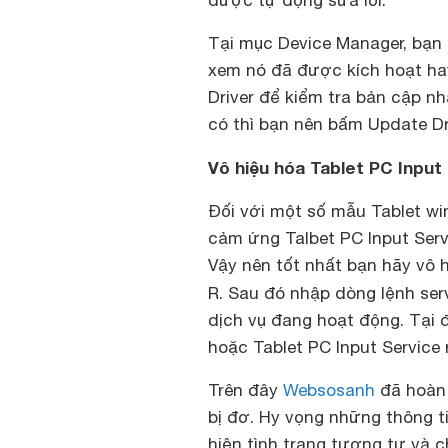
được tự động sửa lỗi.
Tại mục Device Manager, bạn
xem nó đã được kích hoạt ha
Driver để kiểm tra bản cập n
có thì bạn nên bấm Update Dri
Vô hiệu hóa Tablet PC Input
Đối với một số mẫu Tablet wi
cảm ứng Talbet PC Input Serv
Vậy nên tốt nhất bạn hãy vô 
R. Sau đó nhập dòng lệnh ser
dịch vụ đang hoạt động. Tại 
hoặc Tablet PC Input Service 
Trên đây
Websosanh
đã hoàn 
bị đơ. Hy vọng những thông t
hiện tình trạng tương tự và 