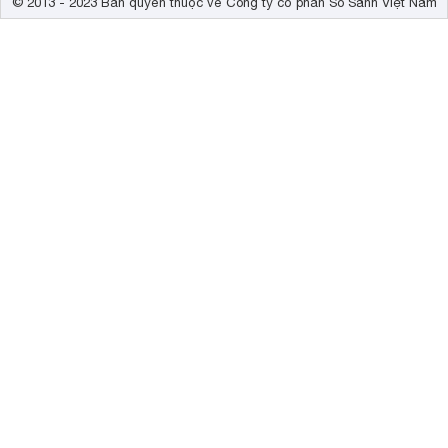
© 2013 - 2023 Bản quyền thuộc về Công ty cổ phần So Sánh Việt Nam