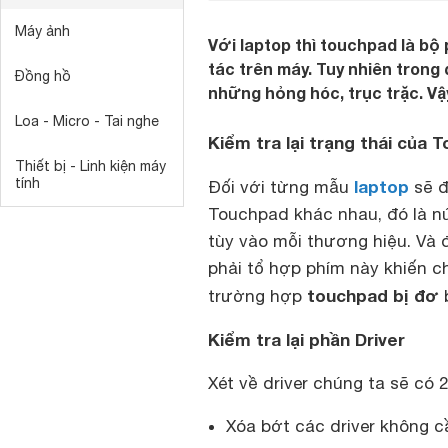
Máy ảnh
Với laptop thì touchpad là bộ
tác trên máy. Tuy nhiên trong 
Đồng hồ
những hỏng hóc, trục trặc. Vậ
Loa - Micro - Tai nghe
Kiểm tra lại trạng thái của 
Thiết bị - Linh kiện máy
tính
laptop
Đối với từng mẫu
sẽ đ
Touchpad khác nhau, đó là n
tùy vào mỗi thương hiệu. Và đ
phải tổ hợp phím này khiến ch
touchpad bị đơ
trường hợp
b
Kiểm tra lại phần Driver
Xét về driver chúng ta sẽ có 
Xóa bớt các driver không cầ