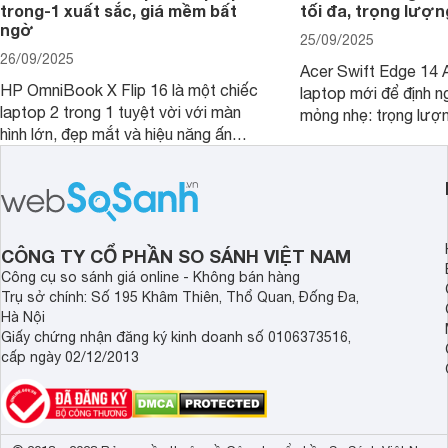
trong-1 xuất sắc, giá mềm bất
tối đa, trọng lượn
ngờ
25/09/2025
26/09/2025
Acer Swift Edge 14 A
HP OmniBook X Flip 16 là một chiếc
laptop mới để định ng
laptop 2 trong 1 tuyệt vời với màn
mỏng nhẹ: trọng lượ
hình lớn, đẹp mắt và hiệu năng ấn
nhưng có màn hình O
tượng, nhưng điểm đặc biệt nhất là
cao tuyệt đẹp cùng h
mức giá vô cùng hấp dẫn, biến nó trở
năng AI hàng đầu, đ
thành một lựa chọn “đáng đồng tiền
của một thiết bị doa
bát gạo” trên thị trường.
CÔNG TY CỔ PHẦN SO SÁNH VIỆT NAM
Công cụ so sánh giá online - Không bán hàng
Trụ sở chính: Số 195 Khâm Thiên, Thổ Quan, Đống Đa,
Hà Nội
Giấy chứng nhận đăng ký kinh doanh số 0106373516,
cấp ngày 02/12/2013