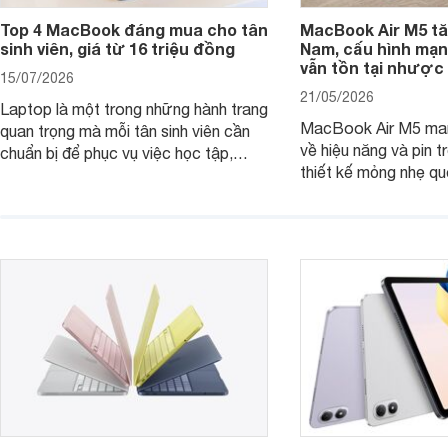
Top 4 MacBook đáng mua cho tân
MacBook Air M5 tăn
sinh viên, giá từ 16 triệu đồng
Nam, cấu hình mạ
vẫn tồn tại nhược
15/07/2026
21/05/2026
Laptop là một trong những hành trang
MacBook Air M5 man
quan trọng mà mỗi tân sinh viên cần
về hiệu năng và pin t
chuẩn bị để phục vụ việc học tập,
thiết kế mỏng nhẹ qu
nghiên cứu và cả nhu cầu làm thêm.
tiếp tục là lựa chọn 
Nếu ưu tiên một thiết bị gọn nhẹ, hiệu
việc và học tập hàng
năng ổn định, bền bỉ cùng mức giá dễ
tiếp cận, dưới đây là những mẫu
MacBook đáng cân nhắc dành cho
tân sinh viên.