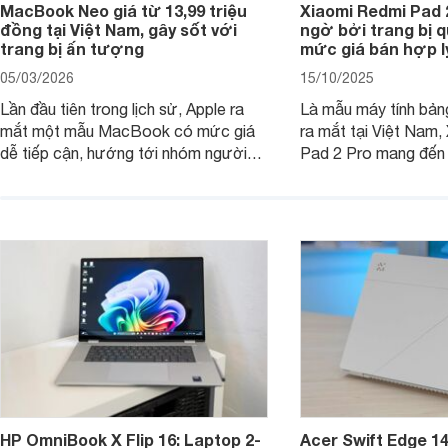
MacBook Neo giá từ 13,99 triệu
Xiaomi Redmi Pad 
đồng tại Việt Nam, gây sốt với
ngờ bởi trang bị 
trang bị ấn tượng
mức giá bán hợp l
05/03/2026
15/10/2025
Lần đầu tiên trong lịch sử, Apple ra
Là mẫu máy tính bản
mắt một mẫu MacBook có mức giá
ra mắt tại Việt Nam,
dễ tiếp cận, hướng tới nhóm người
Pad 2 Pro mang đến 
dùng học sinh, sinh viên nhưng vẫn
lượng với mức giá ph
được trang bị nhiều tính năng đáng
đông người dùng.
chú ý. MacBook Neo vì thế đang thu
hút sự quan tâm lớn từ thị trường.
HP OmniBook X Flip 16: Laptop 2-
Acer Swift Edge 1